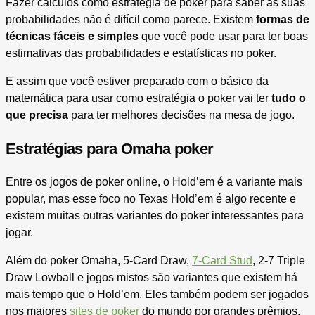
Fazer cálculos como estratégia de poker para saber as suas
probabilidades não é difícil como parece. Existem
formas de
técnicas fáceis e simples
que você pode usar para ter boas
estimativas das probabilidades e estatísticas no poker.
E assim que você estiver preparado com o básico da
matemática para usar como estratégia o poker vai ter
tudo o
que precisa
para ter melhores decisões na mesa de jogo.
Estratégias para Omaha poker
Entre os jogos de poker online, o Hold’em é a variante mais
popular, mas esse foco no Texas Hold’em é algo recente e
existem muitas outras variantes do poker interessantes para
jogar.
Além do poker Omaha, 5-Card Draw,
7-Card Stud
, 2-7 Triple
Draw Lowball e jogos mistos são variantes que existem há
mais tempo que o Hold’em. Eles também podem ser jogados
nos maiores
sites de poker
do mundo por grandes prêmios.