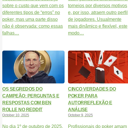
sobre o custo que vem com os
torneios por diversos motivos
diferentes tipos de “erros” no
e, por isso, atraem outro perfil
poker, mas uma parte disso
de jogadores. Usualmente
não é observada: como essas
mais dinâmico e flexível, este
falhas…
modo…
OS SEGREDOS DO
CINCO VERDADES DO
CAMPEÃO: PERGUNTAS E
POKER PARA
RESPOSTAS COM BEN
AUTORREFLEXÃO E
ROLLE NO REDDIT
ANÁLISE
October 10, 2025
October 9, 2025
No dia 1º de outubro de 2025,
Profissionais do poker amam