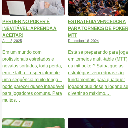
PERDER NO POKER É
ESTRATÉGIA VENCEDORA
INEVITÁVEL: APRENDA A
PARA TORNEIOS DE POKE
ACEITAR!
MTT
April 2, 2025
December 18, 2024
Em um mundo com
Está se preparando para joga
profissionais estrelados e
em torneios multi-table (MTT)
novatos sortudos, toda perda,
ou mtt poker? Saiba que as
erro e falha – especialmente
estratégias vencedoras são
uma sequência muito longa –
fundamentais para qualquer
pode parecer quase intragável
jogador que deseja jogar e s
para jogadores comuns. Para
divertir ao máximo.…
muitos…