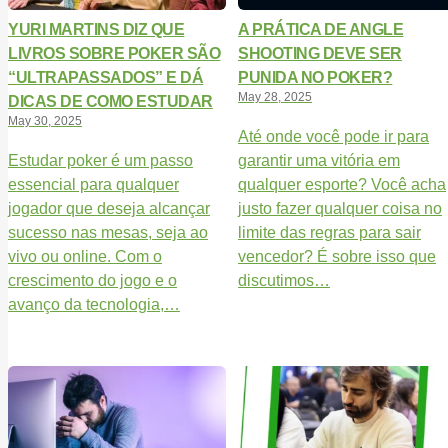
YURI MARTINS DIZ QUE
A PRÁTICA DE ANGLE
LIVROS SOBRE POKER SÃO
SHOOTING DEVE SER
“ULTRAPASSADOS” E DÁ
PUNIDA NO POKER?
May 28, 2025
DICAS DE COMO ESTUDAR
May 30, 2025
Até onde você pode ir para
Estudar poker é um passo
garantir uma vitória em
essencial para qualquer
qualquer esporte? Você acha
jogador que deseja alcançar
justo fazer qualquer coisa no
sucesso nas mesas, seja ao
limite das regras para sair
vivo ou online. Com o
vencedor? É sobre isso que
crescimento do jogo e o
discutimos…
avanço da tecnologia,…