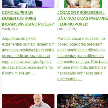
COMO SUPERAR
JOGADOR PROFISSIONAL
MOMENTOS RUINS
DÁ CINCO DICAS PARA PRÉ
(DOWNSWINGS) NO POKER?
FLOP NO POKER
May 5, 2025
April 10, 2025
Jogadores de poker,
Para alcançar o sucesso no
experientes ou não, temem um
poker, jogadores precisam
momento inevitável para todos
estar munidos de diferentes
os que dedicam sua vida ao
estratégias, para diferentes
jogo: as downswings. Apesar
momentos do jogo. Não bast
de assustador, esse momento
ter uma mão forte, também é
é comum em um…
necessário conhecer seus
adversários,…