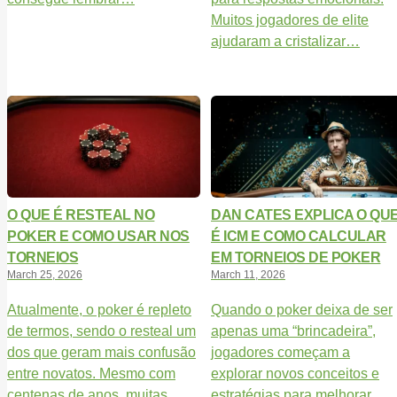
Muitos jogadores de elite
ajudaram a cristalizar…
O QUE É RESTEAL NO
DAN CATES EXPLICA O QU
POKER E COMO USAR NOS
É ICM E COMO CALCULAR
TORNEIOS
EM TORNEIOS DE POKER
March 25, 2026
March 11, 2026
Atualmente, o poker é repleto
Quando o poker deixa de ser
de termos, sendo o resteal um
apenas uma “brincadeira”,
dos que geram mais confusão
jogadores começam a
entre novatos. Mesmo com
explorar novos conceitos e
centenas de anos, muitas
estratégias para melhorar