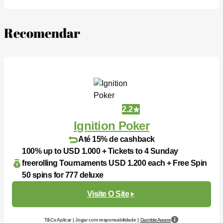
Recomendar
2.2
Ignition Poker
Até 15% de cashback
100% up to USD 1.000 + Tickets to 4 Sunday
freerolling Tournaments USD 1.200 each + Free Spin
50 spins for 777 deluxe
Visite O Site
T&Cs Aplicar | Jogar com responsabilidade |
GambleAware