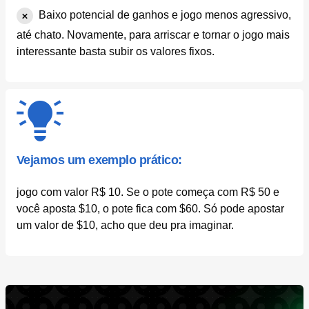
Baixo potencial de ganhos e jogo menos agressivo,
até chato. Novamente, para arriscar e tornar o jogo mais
interessante basta subir os valores fixos.
Vejamos um exemplo prático:
jogo com valor R$ 10. Se o pote começa com R$ 50 e
você aposta $10, o pote fica com $60. Só pode apostar
um valor de $10, acho que deu pra imaginar.