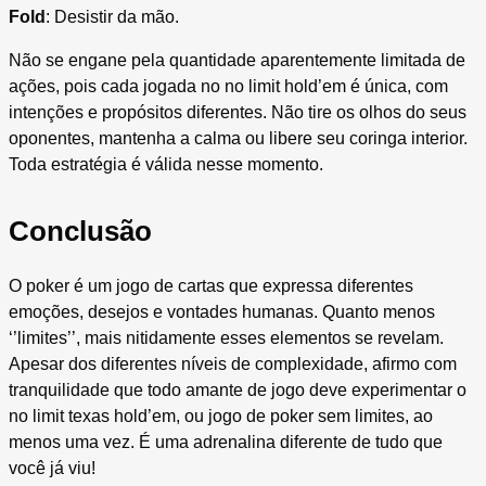
Fold
: Desistir da mão.
Não se engane pela quantidade aparentemente limitada de
ações, pois cada jogada no no limit hold’em é única, com
intenções e propósitos diferentes. Não tire os olhos do seus
oponentes, mantenha a calma ou libere seu coringa interior.
Toda estratégia é válida nesse momento.
Conclusão
O poker é um jogo de cartas que expressa diferentes
emoções, desejos e vontades humanas. Quanto menos
‘’limites’’, mais nitidamente esses elementos se revelam.
Apesar dos diferentes níveis de complexidade, afirmo com
tranquilidade que todo amante de jogo deve experimentar o
no limit texas hold’em, ou jogo de poker sem limites, ao
menos uma vez. É uma adrenalina diferente de tudo que
você já viu!