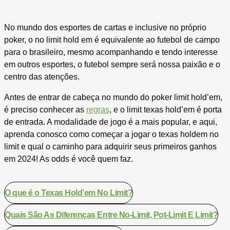
No mundo dos esportes de cartas e inclusive no próprio
poker, o no limit hold em é equivalente ao futebol de campo
para o brasileiro, mesmo acompanhando e tendo interesse
em outros esportes, o futebol sempre será nossa paixão e o
centro das atenções.
Antes de entrar de cabeça no mundo do poker limit hold’em,
é preciso conhecer as
regras
, e o limit texas hold’em é porta
de entrada. A modalidade de jogo é a mais popular, e aqui,
aprenda conosco como começar a jogar o texas holdem no
limit e qual o caminho para adquirir seus primeiros ganhos
em 2024! As odds é você quem faz.
O que é o Texas Hold’em No Limit?
Quais São As Diferenças Entre No-Limit, Pot-Limit E Limit?