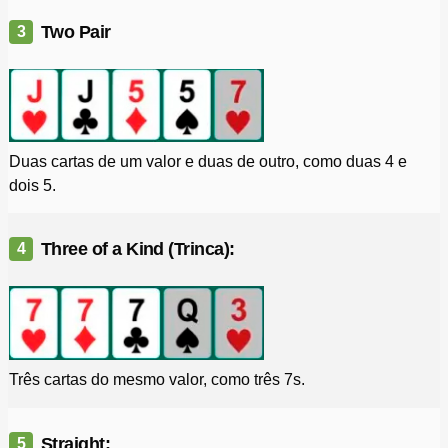
Two Pair
3
Duas cartas de um valor e duas de outro, como duas 4 e
dois 5.
Three of a Kind (Trinca):
4
Três cartas do mesmo valor, como três 7s.
Straight:
5