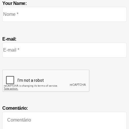
Your Name:
E-mail:
Comentário: