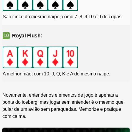
São cinco do mesmo naipe, como 7, 8, 9,10 e J de copas.
Royal Flush:
10
A melhor mão, com 10, J, Q, K e A do mesmo naipe.
Novamente, entender os elementos de jogo é apenas a
ponta do iceberg, mas jogar sem entender é o mesmo que
pular de um avião sem paraquedas. Memorize e pratique
com calma.