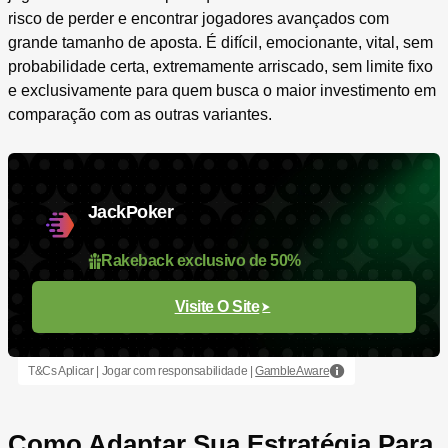
risco de perder e encontrar jogadores avançados com
grande tamanho de aposta. É difícil, emocionante, vital, sem
probabilidade certa, extremamente arriscado, sem limite fixo
e exclusivamente para quem busca o maior investimento em
comparação com as outras variantes.
JackPoker
Rakeback exclusivo de 50%
Visite O Site
T&Cs Aplicar | Jogar com responsabilidade |
GambleAware
Como Adaptar Sua Estratégia Para