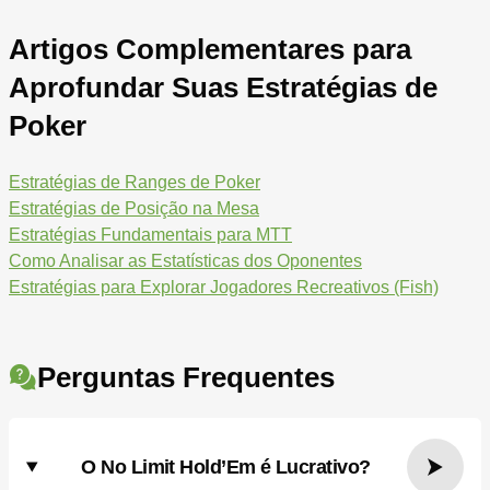
Artigos Complementares para
Aprofundar Suas Estratégias de
Poker
Estratégias de Ranges de Poker
Estratégias de Posição na Mesa
Estratégias Fundamentais para MTT
Como Analisar as Estatísticas dos Oponentes
Estratégias para Explorar Jogadores Recreativos (Fish)
Perguntas Frequentes
O No Limit Hold’Em é Lucrativo?