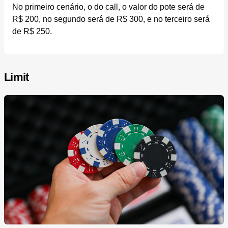
No primeiro cenário, o do call, o valor do pote será de
R$ 200, no segundo será de R$ 300, e no terceiro será
de R$ 250.
Limit