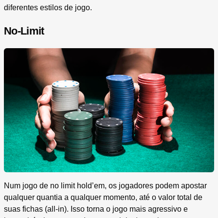
diferentes estilos de jogo.
No-Limit
Num jogo de no limit hold’em, os jogadores podem apostar
qualquer quantia a qualquer momento, até o valor total de
suas fichas (all-in). Isso torna o jogo mais agressivo e