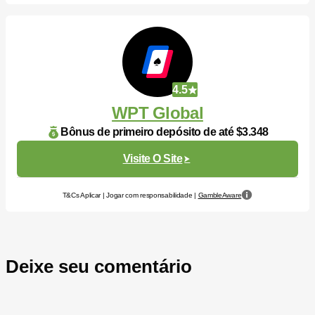
4.5
WPT Global
Bônus de primeiro depósito de até $3.348
Visite O Site
T&Cs Aplicar | Jogar com responsabilidade |
GambleAware
Deixe seu comentário