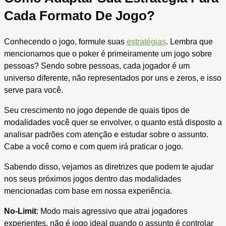
Cada Formato De Jogo?
Conhecendo o jogo, formule suas
estratégias
. Lembra que
mencionamos que o poker é primeiramente um jogo sobre
pessoas? Sendo sobre pessoas, cada jogador é um
universo diferente, não representados por uns e zeros, e isso
serve para você.
Seu crescimento no jogo depende de quais tipos de
modalidades você quer se envolver, o quanto está disposto a
analisar padrões com atenção e estudar sobre o assunto.
Cabe a você como e com quem irá praticar o jogo.
Sabendo disso, vejamos as diretrizes que podem te ajudar
nos seus próximos jogos dentro das modalidades
mencionadas com base em nossa experiência.
No-Limit
: Modo mais agressivo que atrai jogadores
experientes, não é jogo ideal quando o assunto é controlar