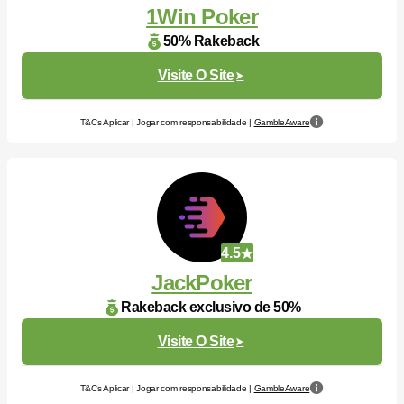
1Win Poker
50% Rakeback
Visite O Site
T&Cs Aplicar | Jogar com responsabilidade |
GambleAware
4.5
JackPoker
Rakeback exclusivo de 50%
Visite O Site
T&Cs Aplicar | Jogar com responsabilidade |
GambleAware