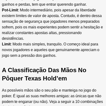
ganhos e perdas, tem que entrar querendo ganhar.
Pot-Limit
: Modo intermediário, pois apesar da liberdade
existem limites de valor de aposta. Contudo, é dentro dessa
sensação de segurança que jogadores menos preparados
sofrem, pois os mais experientes podem sentir a hesitação e
realizar constantes apostas altas, pressionando
desistências.
Limit
: Modo mais simples, tranquilo. O começo ideal para
novos jogadores e aqueles que genuinamente apreciam o
jogo sem a pressão dos ganhos.
A Classificação Das Mãos No
Pôquer Texas Hold’em
As possíveis mãos são o seu pão e manteiga no jogo do
poker. É igual as suas melhores amigas: as únicas que não
podem te enganar (ou não). Veja a seguir a 10 combinações