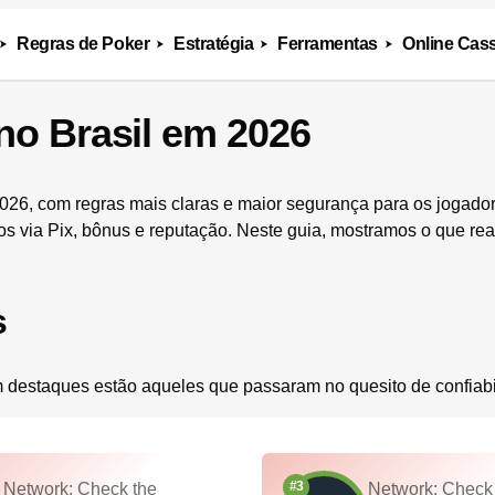
Regras de Poker
Estratégia
Ferramentas
Online Cas
no Brasil em 2026
6, com regras mais claras e maior segurança para os jogadores.
os via Pix, bônus e reputação. Neste guia, mostramos o que re
s
 destaques estão aqueles que passaram no quesito de confiabi
#3
Network: Check the
Network: Check