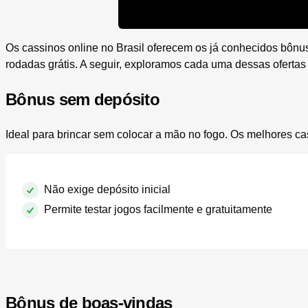
Os cassinos online no Brasil oferecem os já conhecidos bônus
rodadas grátis. A seguir, exploramos cada uma dessas ofertas
Bônus sem depósito
Ideal para brincar sem colocar a mão no fogo. Os melhores ca
Não exige depósito inicial
Permite testar jogos facilmente e gratuitamente
Bônus de boas-vindas