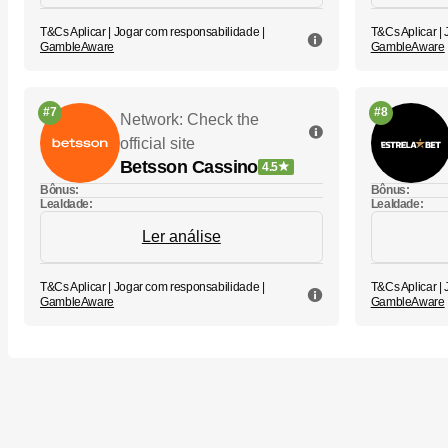
T&Cs Aplicar | Jogar com responsabilidade |
T&Cs Aplicar |
GambleAware
GambleAware
#7
#8
Network: Check the
official site
Betsson Cassino
4.5
Bônus:
Bônus:
Lealdade:
Lealdade:
Ler análise
T&Cs Aplicar | Jogar com responsabilidade |
T&Cs Aplicar |
GambleAware
GambleAware