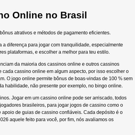
o Online no Brasil
 bônus atrativos e métodos de pagamento eficientes.
da a diferença para jogar com tranquilidade, especialmente
s plataformas, e escolher a melhor para teu estilo.
nciam da maioria dos cassinos online e outros cassinos
e cada cassino online em algum aspecto, por isso escolher o
ciam. O jogo online permite bônus de boas-vindas de 100 % sem
da habilidade, não presente por exemplo, no bingo online.
sinos. Jogar em um cassino online pode ser arriscado, todos
ogadores brasileiros, para jogar jogos de cassino como o
e apoio de guias de cassino confiáveis. Cada depósito é o
026 aquele feito para você, por fim, nós avaliamos os