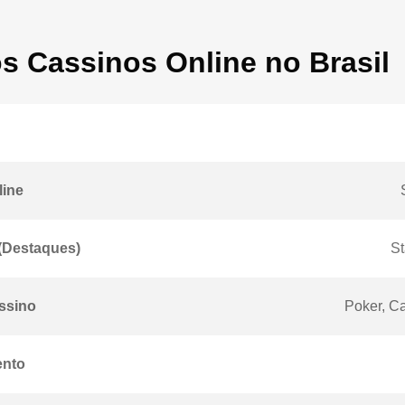
os Cassinos Online no Brasil
line
 (Destaques)
St
assino
Poker, Ca
ento