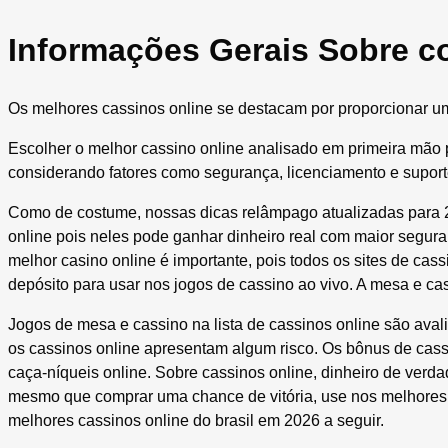
Informações Gerais Sobre c
Os melhores cassinos online se destacam por proporcionar um
Escolher o melhor cassino online analisado em primeira mão 
considerando fatores como segurança, licenciamento e suporte 
Como de costume, nossas dicas relâmpago atualizadas para 20
online pois neles pode ganhar dinheiro real com maior segura
melhor casino online é importante, pois todos os sites de ca
depósito para usar nos jogos de cassino ao vivo. A mesa e cas
Jogos de mesa e cassino na lista de cassinos online são aval
os cassinos online apresentam algum risco. Os bônus de cassi
caça-níqueis online. Sobre cassinos online, dinheiro de verda
mesmo que comprar uma chance de vitória, use nos melhores ca
melhores cassinos online do brasil em 2026 a seguir.