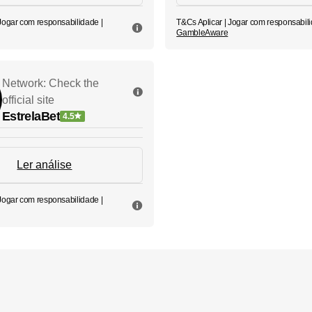
 Jogar com responsabilidade |
T&Cs Aplicar | Jogar com responsabili
GambleAware
Network: Check the
official site
EstrelaBet
4.5
Ler análise
 Jogar com responsabilidade |