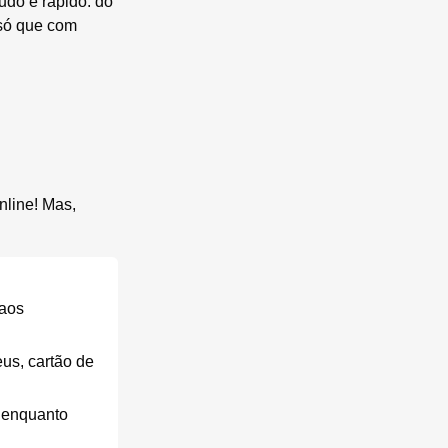
udo é rápido: do
 só que com
nline! Mas,
 aos
us, cartão de
r enquanto