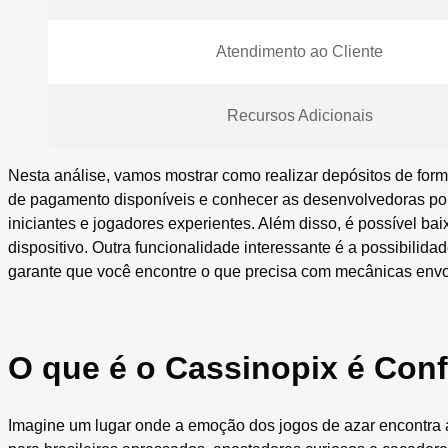
Atendimento ao Cliente
Recursos Adicionais
Nesta análise, vamos mostrar como realizar depósitos de form
de pagamento disponíveis e conhecer as desenvolvedoras por 
iniciantes e jogadores experientes. Além disso, é possível bai
dispositivo. Outra funcionalidade interessante é a possibil
garante que você encontre o que precisa com mecânicas envo
O que é o Cassinopix é Con
Imagine um lugar onde a emoção dos jogos de azar encontra a