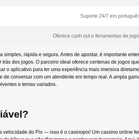
Suporte 24/7 em portuguê
Oferece cash out e ferramentas de jog
a simples, rápida e segura. Antes de apostar, é importante ente
trás dos jogos. O parceiro ideal oferece centenas de jogos q
xar o aplicativo para ter uma experiência mais imersiva diretam
idade de conversar com um atendente em tempo real. A ampla ga
lventes e temas variados.
fiável?
 velocidade do Pix — isso é o casinopix! Um cassino online fe