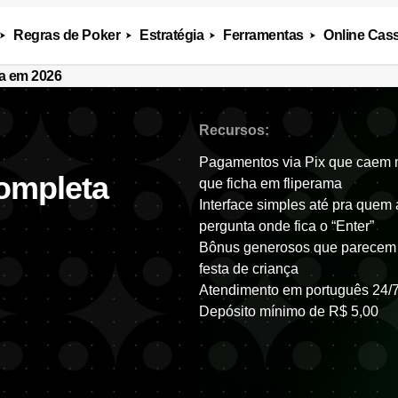
Regras de Poker
Estratégia
Ferramentas
Online Cas
a em 2026
Recursos:
Pagamentos via Pix que caem 
ompleta
que ficha em fliperama
Interface simples até pra quem
pergunta onde fica o “Enter”
Bônus generosos que parecem 
festa de criança
Atendimento em português 24/
Depósito mínimo de R$ 5,00