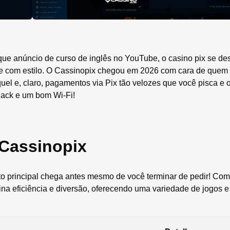
que anúncio de curso de inglês no YouTube, o casino pix se d
e com estilo. O Cassinopix chegou em 2026 com cara de quem 
l e, claro, pagamentos via Pix tão velozes que você pisca e o 
jack e um bom Wi-Fi!
 Cassinopix
rato principal chega antes mesmo de você terminar de pedir! Co
ina eficiência e diversão, oferecendo uma variedade de jogos