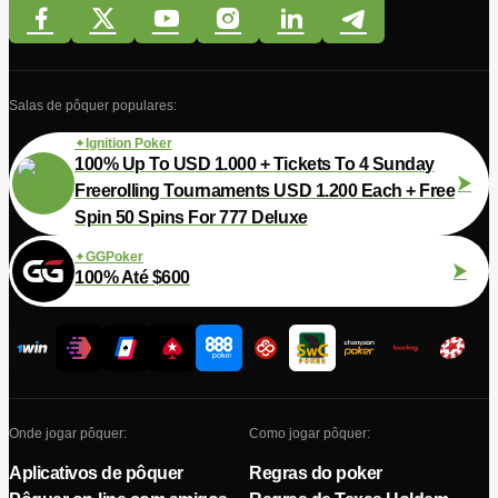
Salas de pôquer populares:
Ignition Poker
100% Up To USD 1.000 + Tickets To 4 Sunday
Freerolling Tournaments USD 1.200 Each + Free
Spin 50 Spins For 777 Deluxe
GGPoker
100% Até $600
Onde jogar pôquer:
Como jogar pôquer:
Aplicativos de pôquer
Regras do poker