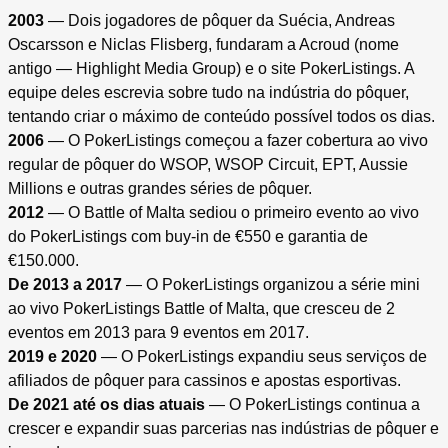
2003
— Dois jogadores de pôquer da Suécia, Andreas
Oscarsson e Niclas Flisberg, fundaram a Acroud (nome
antigo — Highlight Media Group) e o site PokerListings. A
equipe deles escrevia sobre tudo na indústria do pôquer,
tentando criar o máximo de conteúdo possível todos os dias.
2006
— O PokerListings começou a fazer cobertura ao vivo
regular de pôquer do WSOP, WSOP Circuit, EPT, Aussie
Millions e outras grandes séries de pôquer.
2012
— O Battle of Malta sediou o primeiro evento ao vivo
do PokerListings com buy-in de €550 e garantia de
€150.000.
De 2013 a 2017
— O PokerListings organizou a série mini
ao vivo PokerListings Battle of Malta, que cresceu de 2
eventos em 2013 para 9 eventos em 2017.
2019 e 2020
— O PokerListings expandiu seus serviços de
afiliados de pôquer para cassinos e apostas esportivas.
De 2021 até os dias atuais
— O PokerListings continua a
crescer e expandir suas parcerias nas indústrias de pôquer e