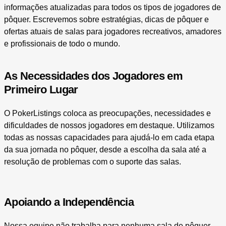
informações atualizadas para todos os tipos de jogadores de
pôquer. Escrevemos sobre estratégias, dicas de pôquer e
ofertas atuais de salas para jogadores recreativos, amadores
e profissionais de todo o mundo.
As Necessidades dos Jogadores em
Primeiro Lugar
O PokerListings coloca as preocupações, necessidades e
dificuldades de nossos jogadores em destaque. Utilizamos
todas as nossas capacidades para ajudá-lo em cada etapa
da sua jornada no pôquer, desde a escolha da sala até a
resolução de problemas com o suporte das salas.
Apoiando a Independência
Nossa equipe não trabalha para nenhuma sala de pôquer