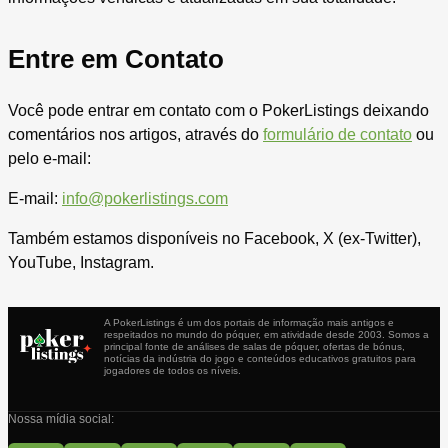
Entre em Contato
Você pode entrar em contato com o PokerListings deixando
comentários nos artigos, através do
formulário de contato
ou
pelo e-mail:
E-mail:
info@pokerlistings.com
Também estamos disponíveis no Facebook, X (ex-Twitter),
YouTube, Instagram.
A PokerListings é um dos portais de informação mais antigos e
respeitados no mundo do póquer, em atividade desde 2003. Somos a
principal fonte de análises de salas de póquer, ofertas de bónus,
notícias da indústria do jogo e conteúdos educativos gratuitos para
jogadores de todos os níveis.
Nossa mídia social: