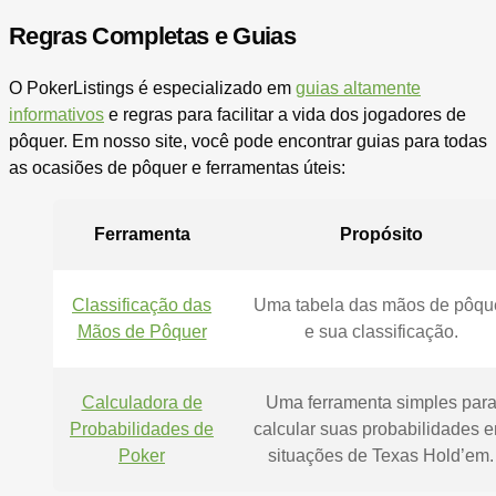
Regras Completas e Guias
O PokerListings é especializado em
guias altamente
informativos
e regras para facilitar a vida dos jogadores de
pôquer. Em nosso site, você pode encontrar guias para todas
as ocasiões de pôquer e ferramentas úteis:
Ferramenta
Propósito
Classificação das
Uma tabela das mãos de pôqu
Mãos de Pôquer
e sua classificação.
Calculadora de
Uma ferramenta simples par
Probabilidades de
calcular suas probabilidades 
Poker
situações de Texas Hold’em.