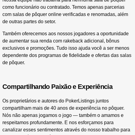
como funcionário ou contratado. Temos apenas parcerias
com salas de pôquer online verificadas e renomadas, além
de outras partes do setor.
Também oferecemos aos nossos jogadores a oportunidade
de aumentar sua renda com rakeback adicional, bônus
exclusivos e promoções. Tudo isso ajuda você a ser menos
dependente dos programas de fidelidade e ofertas das salas
de pôquer.
Compartilhando Paixão e Experiência
Os proprietários e autores do PokerListings juntos
compartilham mais de 40 anos de experiência no pôquer.
Nós não apenas jogamos o jogo — também o amamos e
respeitamos profundamente. E nos esforçamos para
canalizar esses sentimentos através do nosso trabalho para