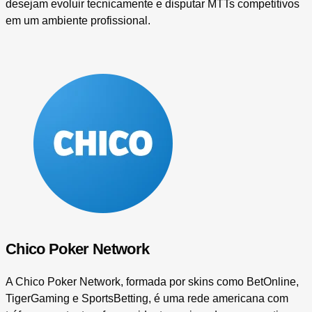
desejam evoluir tecnicamente e disputar MTTs competitivos
em um ambiente profissional.
Chico Poker Network
A Chico Poker Network, formada por skins como BetOnline,
TigerGaming e SportsBetting, é uma rede americana com