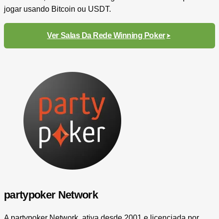
jogar usando Bitcoin ou USDT.
Ver Salas Da Rede Winning Poker
partypoker Network
A partypoker Network, ativa desde 2001 e licenciada por