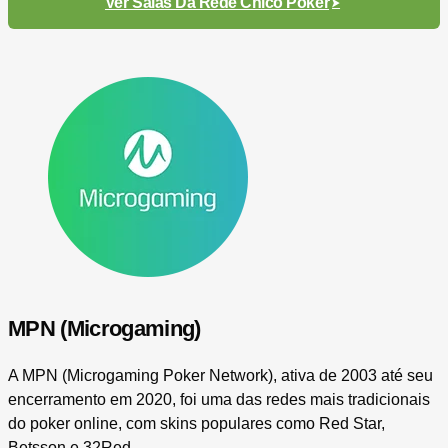
Ver Salas Da Rede Chico Poker
MPN (Microgaming)
A MPN (Microgaming Poker Network), ativa de 2003 até seu
encerramento em 2020, foi uma das redes mais tradicionais
do poker online, com skins populares como Red Star,
Betsson e 32Red.