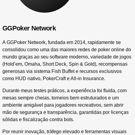
GGPoker Network
A GGPoker Network, fundada em 2014, rapidamente se
consolidou como uma das maiores redes de poker online do
mundo graças ao seu software moderno, variedade de jogos
(Hold’em, Omaha, Short Deck, Spin & Gold), recompensas
generosas via sistema Fish Buffet e recursos exclusivos
como HUD nativo, PokerCraft e All-in Insurance.
Durante meus testes práticos, a experiência foi fluida, com
mesas sempre cheias, torneios bem estruturados e um
ambiente amigável para jogadores recreativos, sem abrir
mão de segurança e transparência, garantidas por licenças
sólidas e fiscalização contra bots.
Por reunir inovação, tráfego elevado e ferramentas visuais