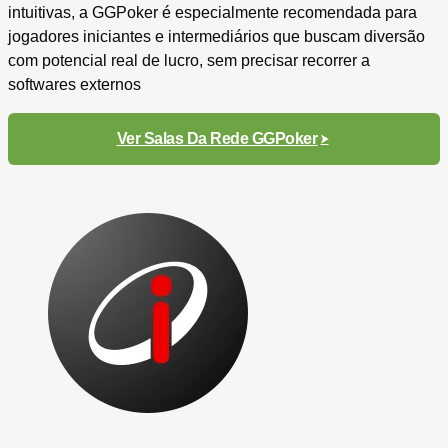
intuitivas, a GGPoker é especialmente recomendada para
jogadores iniciantes e intermediários que buscam diversão
com potencial real de lucro, sem precisar recorrer a
softwares externos
Ver Salas Da Rede GGPoker