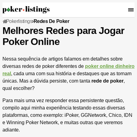
Pokerlistings
Redes De Poker
Melhores Redes para Jogar
Poker Online
Nessa sequência de artigos falamos em detalhes sobre
diversas redes de poker diferentes de
poker online dinheiro
real
, cada uma com sua história e destaques que as tornam
únicas. Mas a dúvida persiste, com tanta
rede de poker
,
qual escolher?
Para mais uma vez responder essa persistente questão,
compilo aqui minha experiência testando essas diversas
plataformas, como exemplo: iPoker, GGNetwork, Chico, IDN
e Winning Poker Network, e muitas outras que veremos
adiante.