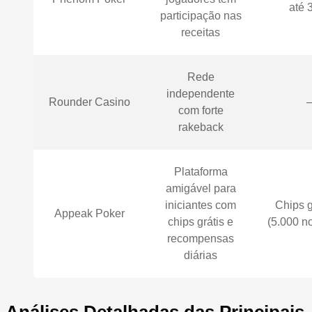
até 
participação nas
receitas
Rede
independente
Rounder Casino
com forte
rakeback
Plataforma
amigável para
iniciantes com
Chips g
Appeak Poker
chips grátis e
(5.000 no
recompensas
diárias
Análises Detalhadas das Principais