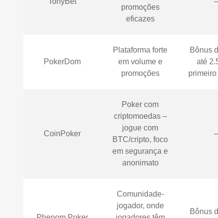
TonyBet
promoções
eficazes
Plataforma forte
Bônus d
PokerDom
em volume e
até 2.
promoções
primeiro
Poker com
criptomoedas –
jogue com
CoinPoker
BTC/cripto, foco
em segurança e
anonimato
Comunidade-
jogador, onde
Bônus d
Phenom Poker
jogadores têm