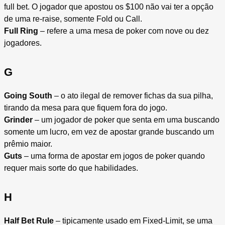
full bet. O jogador que apostou os $100 não vai ter a opção
de uma re-raise, somente Fold ou Call.
Full Ring
– refere a uma mesa de poker com nove ou dez
jogadores.
G
Going South
– o ato ilegal de remover fichas da sua pilha,
tirando da mesa para que fiquem fora do jogo.
Grinder
– um jogador de poker que senta em uma buscando
somente um lucro, em vez de apostar grande buscando um
prêmio maior.
Guts
– uma forma de apostar em jogos de poker quando
requer mais sorte do que habilidades.
H
Half Bet Rule
– tipicamente usado em Fixed-Limit, se uma