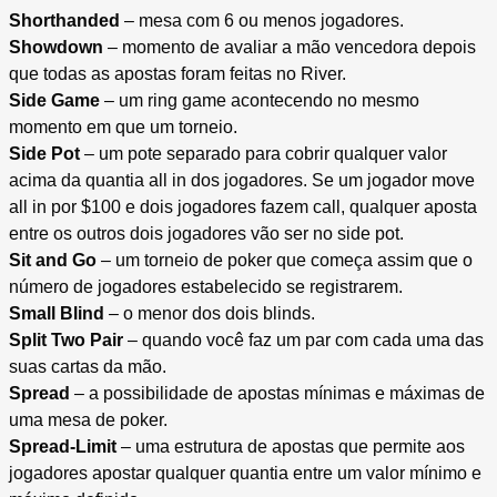
Shorthanded
– mesa com 6 ou menos jogadores.
Showdown
– momento de avaliar a mão vencedora depois
que todas as apostas foram feitas no River.
Side Game
– um ring game acontecendo no mesmo
momento em que um torneio.
Side Pot
– um pote separado para cobrir qualquer valor
acima da quantia all in dos jogadores. Se um jogador move
all in por $100 e dois jogadores fazem call, qualquer aposta
entre os outros dois jogadores vão ser no side pot.
Sit and Go
– um torneio de poker que começa assim que o
número de jogadores estabelecido se registrarem.
Small Blind
– o menor dos dois blinds.
Split Two Pair
– quando você faz um par com cada uma das
suas cartas da mão.
Spread
– a possibilidade de apostas mínimas e máximas de
uma mesa de poker.
Spread-Limit
– uma estrutura de apostas que permite aos
jogadores apostar qualquer quantia entre um valor mínimo e