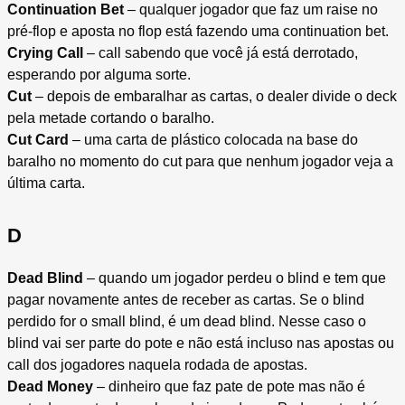
Continuation Bet
– qualquer jogador que faz um raise no
pré-flop e aposta no flop está fazendo uma continuation bet.
Crying Call
– call sabendo que você já está derrotado,
esperando por alguma sorte.
Cut
– depois de embaralhar as cartas, o dealer divide o deck
pela metade cortando o baralho.
Cut Card
– uma carta de plástico colocada na base do
baralho no momento do cut para que nenhum jogador veja a
última carta.
D
Dead Blind
– quando um jogador perdeu o blind e tem que
pagar novamente antes de receber as cartas. Se o blind
perdido for o small blind, é um dead blind. Nesse caso o
blind vai ser parte do pote e não está incluso nas apostas ou
call dos jogadores naquela rodada de apostas.
Dead Money
– dinheiro que faz pate de pote mas não é