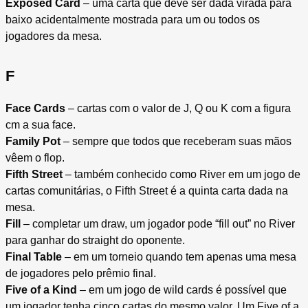
Exposed Card
– uma carta que deve ser dada virada para
baixo acidentalmente mostrada para um ou todos os
jogadores da mesa.
F
Face Cards
– cartas com o valor de J, Q ou K com a figura
cm a sua face.
Family Pot
– sempre que todos que receberam suas mãos
vêem o flop.
Fifth Street
– também conhecido como River em um jogo de
cartas comunitárias, o Fifth Street é a quinta carta dada na
mesa.
Fill
– completar um draw, um jogador pode “fill out” no River
para ganhar do straight do oponente.
Final Table
– em um torneio quando tem apenas uma mesa
de jogadores pelo prêmio final.
Five of a Kind
– em um jogo de wild cards é possível que
um jogador tenha cinco cartas do mesmo valor. Um Five of a