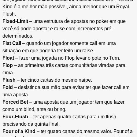
Kind é a melhor mão possível, ainda melhor que um Royal
Flush.
Fixed-Limit
– uma estrutura de apostas no poker em que
você só pode apostar e raise com incrementos pré-
determinados.
Flat Call
– quando um jogador somente call em uma
situação em que poderia ter feito um raise.
Float
– fazer uma jogada no Flop levar o pote no Turn.
Flop
– as primeiras três cartas comunitárias viradas para
cima.
Flush
– ter cinco cartas do mesmo naipe.
Fold
– desistir da sua mão para evitar ter que fazer call em
uma aposta.
Forced Bet
– uma aposta que um jogador tem que fazer
como um blind, ante ou bring.
Four-Flush
– ter apenas quatro cartas para um flush,
precisando da quinta final.
Four of a Kind
– ter quatro cartas do mesmo valor. Four of a