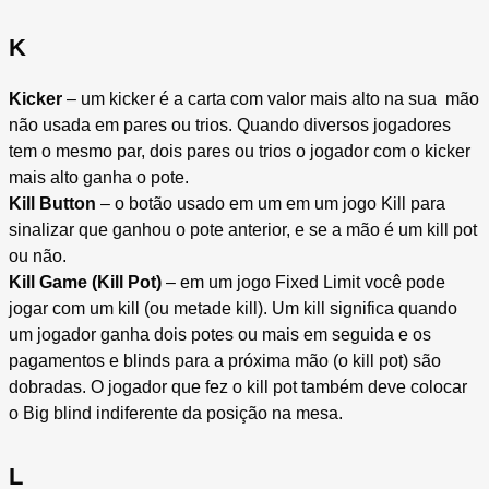
K
Kicker
– um kicker é a carta com valor mais alto na sua mão
não usada em pares ou trios. Quando diversos jogadores
tem o mesmo par, dois pares ou trios o jogador com o kicker
mais alto ganha o pote.
Kill Button
– o botão usado em um em um jogo Kill para
sinalizar que ganhou o pote anterior, e se a mão é um kill pot
ou não.
Kill Game (Kill Pot)
– em um jogo Fixed Limit você pode
jogar com um kill (ou metade kill). Um kill significa quando
um jogador ganha dois potes ou mais em seguida e os
pagamentos e blinds para a próxima mão (o kill pot) são
dobradas. O jogador que fez o kill pot também deve colocar
o Big blind indiferente da posição na mesa.
L