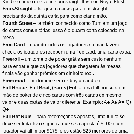
Kind é o único que vence um straight flush ou Royal Flush.
Four-Straight
– ter quatro cartas para um straight,
precisando da quinta carta para completar a mão.
Fourth Street
– também conhecido como Turn em um jogo
de cartas comunitárias, essa é a quarta carta colocada na
mesa.
Free Card
– quando todos os jogadores na mão fazem
check, os jogadores recebem uma free card, uma carta extra.
Freeroll
– um torneio de poker grátis sem custo nenhum
para entrar e que os jogadores que chegarem às mesas
finais vão ganhar prêmios em dinheiro real.
Freezeout
– um torneio sem re-buy ou add-on.
Full House, Full Boat, (cards) Full
– uma full house é um
mão de poker de cinco cartas com três cartas do mesmo
valor e duas cartas de valor diferente. Exemplo: A♣ A♠ A♥ Q♦
Q♣.
Full Bet Rule
– para recomeçar as apostas, uma full raise
deve ser feita. Isso significa que se a aposta é $100 e um
jogador vai all in por $175, eles estão $25 menores de uma