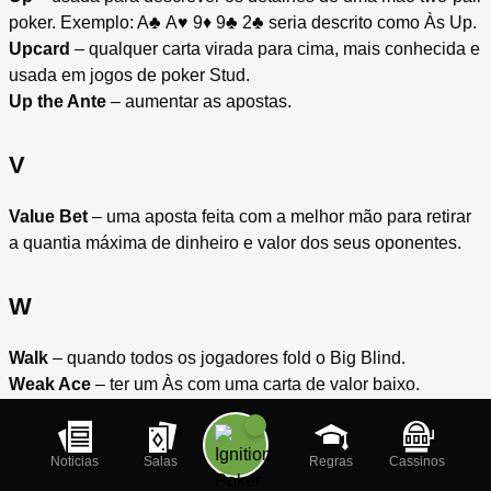
poker. Exemplo: A♣ A♥ 9♦ 9♣ 2♣ seria descrito como Às Up.
Upcard
– qualquer carta virada para cima, mais conhecida e
usada em jogos de poker Stud.
Up the Ante
– aumentar as apostas.
V
Value Bet
– uma aposta feita com a melhor mão para retirar
a quantia máxima de dinheiro e valor dos seus oponentes.
W
Walk
– quando todos os jogadores fold o Big Blind.
Weak Ace
– ter um Às com uma carta de valor baixo.
Wet Board
– quando as cartas comunitárias da mesa no
Hold’em ou Omaha oferecem muitas possibilidades para
draws ou para conectar com mãos, exemplo: 8-9-J.
Noticias
Salas
Regras
Cassinos
Wheel
– um straight do Às ao cinco.