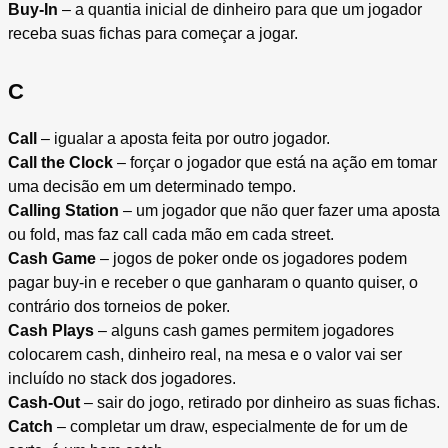
Buy-In
– a quantia inicial de dinheiro para que um jogador
receba suas fichas para começar a jogar.
C
Call
– igualar a aposta feita por outro jogador.
Call the Clock
– forçar o jogador que está na ação em tomar
uma decisão em um determinado tempo.
Calling Station
– um jogador que não quer fazer uma aposta
ou fold, mas faz call cada mão em cada street.
Cash Game
– jogos de poker onde os jogadores podem
pagar buy-in e receber o que ganharam o quanto quiser, o
contrário dos torneios de poker.
Cash Plays
– alguns cash games permitem jogadores
colocarem cash, dinheiro real, na mesa e o valor vai ser
incluído no stack dos jogadores.
Cash-Out
– sair do jogo, retirado por dinheiro as suas fichas.
Catch
– completar um draw, especialmente de for um de