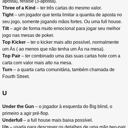
aposta), reraise (3-aposta).
Three of a Kind
– ter três cartas do mesmo valor.
Tight
– um jogador que tenta limitar a quantia de aposta no
seu jogo, somente jogando mãos fortes. Ou uma full house.
Tilt
– agir de forma muito emocional para jogar seu melhor
jogo nas mesas de poker.
Top Kicker
– ter o kicker mais alto possível, normalmente
um Às ( ao menos que não tenha um Às na mesa).
Top Pair
– ter combinado uma das suas cartas hole com a
carta com valor mais alto na mesa.
Turn
– a quarta carta comunitária, também chamada de
Fourth Street.
U
Under the Gun
– o jogador à esquerda do Big blind, o
primeiro a agir pré-flop.
Underfull
– a full house mais baixa possível.
Up
– usada para descrever os detalhes de uma mão two-pair