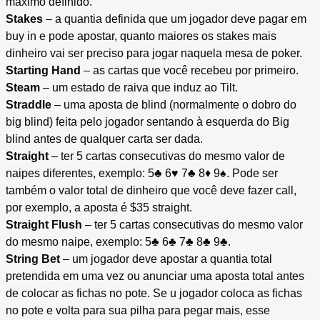
máximo definido.
Stakes
– a quantia definida que um jogador deve pagar em
buy in e pode apostar, quanto maiores os stakes mais
dinheiro vai ser preciso para jogar naquela mesa de poker.
Starting Hand
– as cartas que você recebeu por primeiro.
Steam
– um estado de raiva que induz ao Tilt.
Straddle
– uma aposta de blind (normalmente o dobro do
big blind) feita pelo jogador sentando à esquerda do Big
blind antes de qualquer carta ser dada.
Straight
– ter 5 cartas consecutivas do mesmo valor de
naipes diferentes, exemplo: 5♣ 6♥ 7♣ 8♦ 9♠. Pode ser
também o valor total de dinheiro que você deve fazer call,
por exemplo, a aposta é $35 straight.
Straight Flush
– ter 5 cartas consecutivas do mesmo valor
do mesmo naipe, exemplo: 5♣ 6♣ 7♣ 8♣ 9♣.
String Bet
– um jogador deve apostar a quantia total
pretendida em uma vez ou anunciar uma aposta total antes
de colocar as fichas no pote. Se u jogador coloca as fichas
no pote e volta para sua pilha para pegar mais, esse