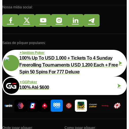
Nossa mídia social:
Salas de pôquer populares:
Ignition Poker
100% Up To USD 1.000 + Tickets To 4 Sunday
Freerolling Tournaments USD 1.200 Each + Free
Spin 50 Spins For 777 Deluxe
GGPoker
100% Até $600
Onde jogar pôquer:
Como jogar pôquer: