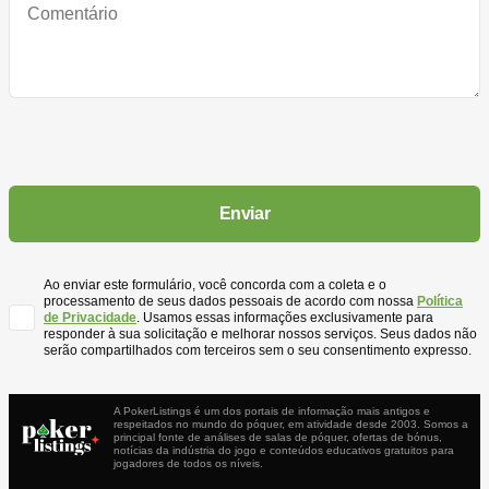
Ao enviar este formulário, você concorda com a coleta e o
processamento de seus dados pessoais de acordo com nossa
Política
de Privacidade
. Usamos essas informações exclusivamente para
responder à sua solicitação e melhorar nossos serviços. Seus dados não
serão compartilhados com terceiros sem o seu consentimento expresso.
A PokerListings é um dos portais de informação mais antigos e
respeitados no mundo do póquer, em atividade desde 2003. Somos a
principal fonte de análises de salas de póquer, ofertas de bónus,
notícias da indústria do jogo e conteúdos educativos gratuitos para
jogadores de todos os níveis.