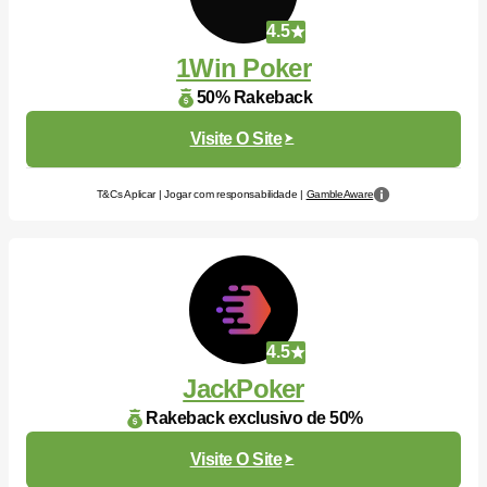
4.5
1Win Poker
50% Rakeback
Visite O Site
T&Cs Aplicar | Jogar com responsabilidade |
GambleAware
4.5
JackPoker
Rakeback exclusivo de 50%
Visite O Site