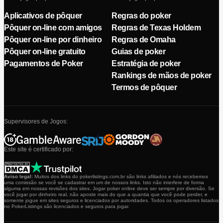
Aplicativos de pôquer
Regras do poker
Pôquer on-line com amigos
Regras de Texas Holdem
Pôquer on-line por dinheiro
Regras de Omaha
Pôquer on-line gratuito
Guias de poker
Pagamentos de Poker
Estratégia de poker
Rankings de mãos de poker
Termos de pôquer
Supervisores de Jogos:
Este site é certificado por:
Aviso legal:
Muitos dos links do pokerlistings.com.br são links afiliados e nós recebemos
uma comissão se você se cadastrar em um de nossos links. Isto não interfere de forma
alguma em nossas revisões dos sites. Jogar poker online deve ser sempre por diversão. Se
você jogar por dinheiro real, não aposte mais do que a quantia que você pode perder, e
somente jogue em sites seguros e licenciados por autoridades. Todos os operadores listados
no PokerListings são licenciados e seguros para jogar.