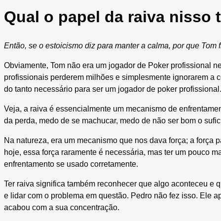
Qual o papel da raiva nisso
Então, se o estoicismo diz para manter a calma, por que Tom 
Obviamente, Tom não era um jogador de Poker profissional ne
profissionais perderem milhões e simplesmente ignorarem a coi
do tanto necessário para ser um jogador de poker profissional
Veja, a raiva é essencialmente um mecanismo de enfrentame
da perda, medo de se machucar, medo de não ser bom o sufici
Na natureza, era um mecanismo que nos dava força; a força p
hoje, essa força raramente é necessária, mas ter um pouco m
enfrentamento se usado corretamente.
Ter raiva significa também reconhecer que algo aconteceu e 
e lidar com o problema em questão. Pedro não fez isso. Ele ap
acabou com a sua concentração.