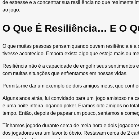
de estresse e a concentrar sua resiliência no que realmente 
ao jogo.
O Que É Resiliência… E O 
O que muitas pessoas pensam quando ouvem resiliência é a c
tivesse acontecido. Embora exista algo que esteja mais ou m
Resiliência não é a capacidade de engolir seus sentimentos 
com muitas situações que enfrentamos em nossas vidas.
Permita-me dar um exemplo de dois amigos meus, que conhe
Alguns anos atrás, fui convidado para um jogo amistoso na 
e uma noite inteira jogando poker. Éramos oito amigos no tot
tempo. Então, depois de papear um pouco, sentamos e começ
Tínhamos jogado durante cerca de meia hora e dois jogadore
dos jogadores era um favorito óbvio. Restavam cerca de 2 ca