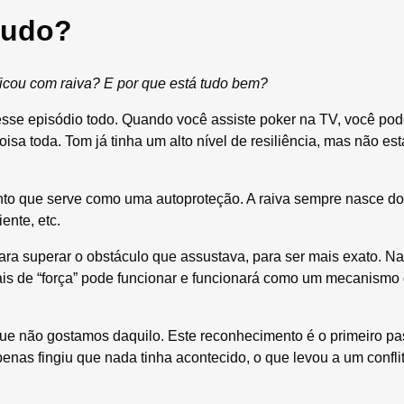
 tudo?
ficou com raiva? E por que está tudo bem?
sse episódio todo. Quando você assiste poker na TV, você pod
sa toda. Tom já tinha um alto nível de resiliência, mas não es
.
nto que serve como uma autoproteção. A raiva sempre nasce 
ente, etc.
ara superar o obstáculo que assustava, para ser mais exato. N
ais de “força” pode funcionar e funcionará como um mecanismo
que não gostamos daquilo. Este reconhecimento é o primeiro pa
enas fingiu que nada tinha acontecido, o que levou a um conflit