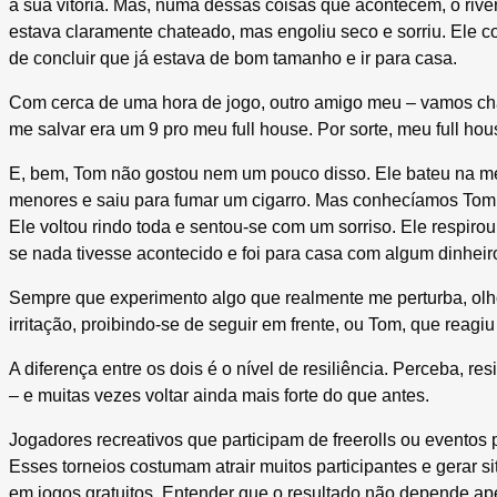
a sua vitória. Mas, numa dessas coisas que acontecem, o rive
estava claramente chateado, mas engoliu seco e sorriu. Ele 
de concluir que já estava de bom tamanho e ir para casa.
Com cerca de uma hora de jogo, outro amigo meu – vamos chamá
me salvar era um 9 pro meu full house. Por sorte, meu full hou
E, bem, Tom não gostou nem um pouco disso. Ele bateu na mesa
menores e saiu para fumar um cigarro. Mas conhecíamos Tom 
Ele voltou rindo toda e sentou-se com um sorriso. Ele respiro
se nada tivesse acontecido e foi para casa com algum dinheiro
Sempre que experimento algo que realmente me perturba, olho
irritação, proibindo-se de seguir em frente, ou Tom, que reagi
A diferença entre os dois é o nível de resiliência. Perceba, r
– e muitas vezes voltar ainda mais forte do que antes.
Jogadores recreativos que participam de freerolls ou evento
Esses torneios costumam atrair muitos participantes e gerar s
em jogos gratuitos. Entender que o resultado não depende ap