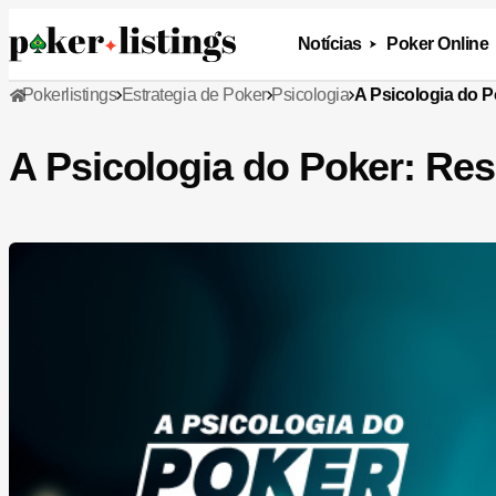
Notícias
Poker Online
Pokerlistings
Estrategia de Poker
Psicologia
A Psicologia do P
A Psicologia do Poker: Resi