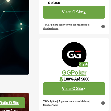
deluxe
Visite O Site
T&Cs Aplicar | Jogar com responsabilidade |
GambleAware
4.7
GGPoker
100% Até $600
Visite O Site
T&Cs Aplicar | Jogar com responsabilidade |
isite O Site
GambleAware
Ler análise