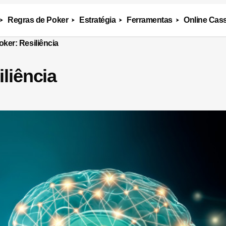
Regras de Poker
Estratégia
Ferramentas
Online Cas
oker: Resiliência
liência