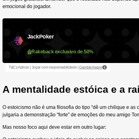
emocional do jogador.
JackPoker
Rakeback exclusivo de 50%
T&Cs Aplicar | Jogar com responsabilidade |
GambleAware
A mentalidade estóica e a ra
O estoicismo não é uma filosofia do tipo “dê um chilique e as 
julgaria a demonstração “forte” de emoções do meu amigo To
Mas nosso foco aqui deve estar em outro lugar: