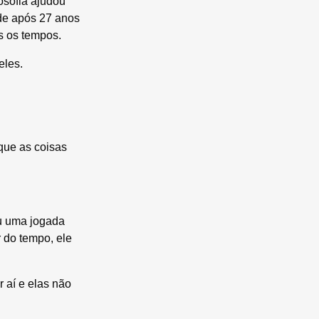
osofia ajudou
ade após 27 anos
s os tempos.
eles.
que as coisas
eu uma jogada
 do tempo, ele
 aí e elas não