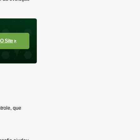
 O Site
trole, que