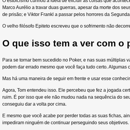
O estoicismo cunhou a ideia de excluir as coisas que acontece
Marco Aurélio a travar duas guerras, apesar da morte dos seus
de prisão; e Viktor Frankl a passar pelos horrores da Segund
O velho filósofo Epiteto escreveu que o sofrimento não decor
O que isso tem a ver com o 
Para se tornar bem sucedido no Poker, e nas suas múltiplas 
podem dar errado mesmo que você faça tudo certo. Algumas co
Mas há uma maneira de seguir em frente e usar esse conhecim
Agora, Tom entendeu isso. Ele percebeu que fez a jogada cert
ruim. É por isso que ele não mudou nada na sequência do seu
conseguiu dar a volta por cima.
E mesmo que você acabe por perder todas as suas fichas, ain
impediram ninguém de continuar perseguindo seus objetivos.