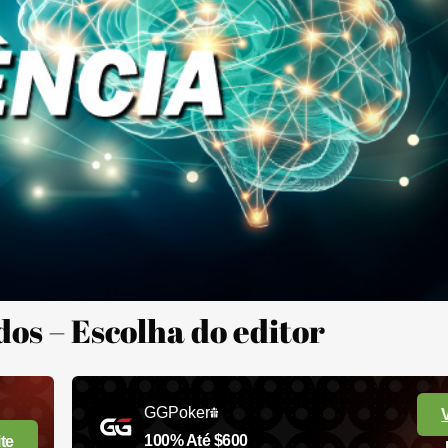
os – Escolha do editor
GGPoker
V
100% Até $600
ite