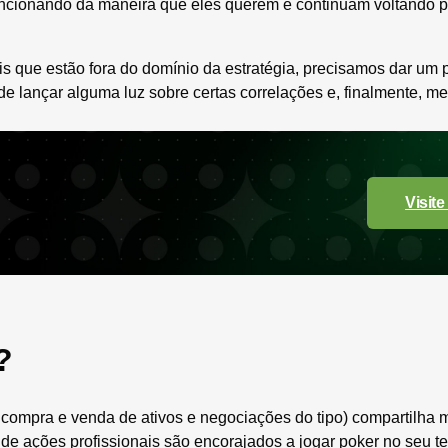
uncionando da maneira que eles querem e continuam voltando p
 que estão fora do domínio da estratégia, precisamos dar um p
e lançar alguma luz sobre certas correlações e, finalmente, me
Visite
?
a compra e venda de ativos e negociações do tipo) compartilha 
e ações profissionais são encorajados a jogar poker no seu te