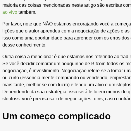
maioria das coisas mencionadas neste artigo são escritas c
ao vivo
também.
Por favor, note que NÃO estamos encorajando você a começa
lições que o autor aprendeu com a negociação de ações e as 
isso como uma oportunidade para aprender com os erros dos o
desse conhecimento.
Outra coisa a mencionar é que estamos nos referindo ao tradi
Se você decidir comprar um pouquinho de Bitcoin todos os mese
negociação, é investimento. Negociação refere-se a tomar um
ou curto (essencialmente comprando ou vendendo, emprestand
mais tarde, melhor se com lucro) e tendo um alvo e um stopl
Dependendo da sua estratégia, isso será feito em menos do q
stoploss: você precisa sair de negociações ruins, caso contr
Um começo complicado