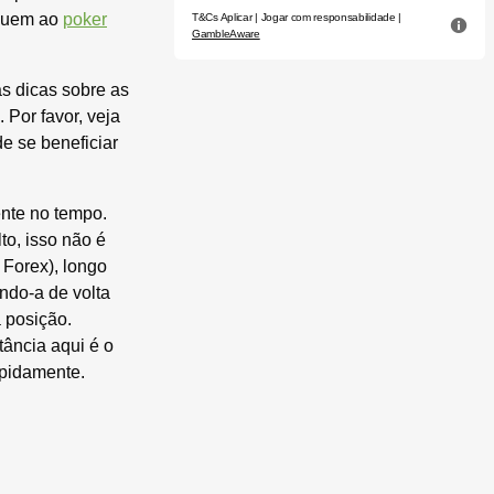
iquem ao
poker
T&Cs Aplicar | Jogar com responsabilidade |
GambleAware
s dicas sobre as
Por favor, veja
e se beneficiar
ente no tempo.
to, isso não é
 Forex), longo
ndo-a de volta
 posição.
ância aqui é o
apidamente.