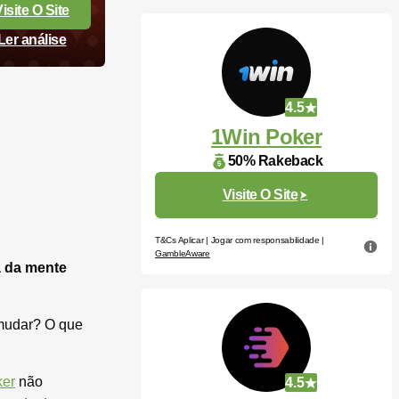
isite O Site
Ler análise
4.5
1Win Poker
50% Rakeback
Visite O Site
T&Cs Aplicar | Jogar com responsabilidade |
GambleAware
a da mente
 mudar? O que
ker
não
4.5