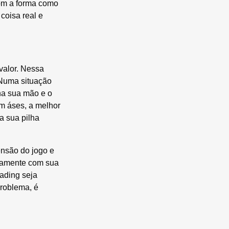
com a forma como
coisa real e
valor. Nessa
 Numa situação
na sua mão e o
m áses, a melhor
a sua pilha
ensão do jogo e
itamente com sua
rading seja
problema, é