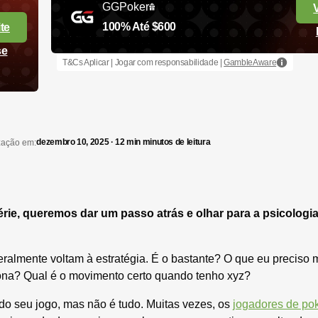
GGPoker
V
100% Até $600
ite
se
T&Cs Aplicar | Jogar com responsabilidade |
GambleAware
dezembro 10, 2025 · 12 min minutos de leitura
ização em:
série, queremos dar um passo atrás e olhar para
a psicologi
ralmente voltam à estratégia. É o bastante? O que eu preciso
iona? Qual é o movimento certo quando tenho xyz?
do seu jogo, mas não é tudo. Muitas vezes, os
jogadores de po