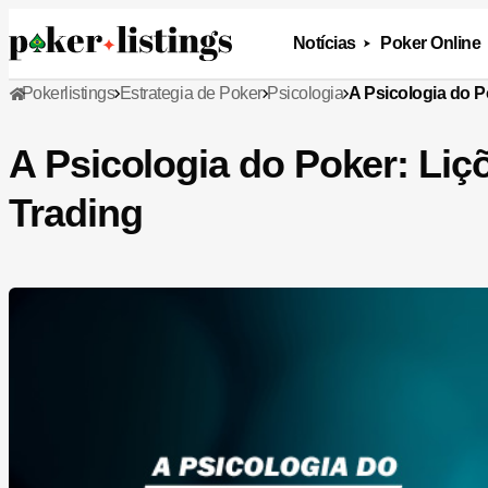
Notícias
Poker Online
Pokerlistings
Estrategia de Poker
Psicologia
A Psicologia do 
A Psicologia do Poker: Li
Trading