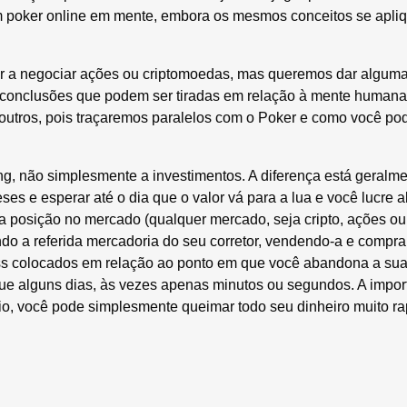
om poker online em mente, embora os mesmos conceitos se apl
r a negociar ações ou criptomoedas, mas queremos dar alguma
conclusões que podem ser tiradas em relação à mente humana. 
utros, pois traçaremos paralelos com o Poker e como você pod
ng, não simplesmente a investimentos. A diferença está geralm
s e esperar até o dia que o valor vá para a lua e você lucre al
a posição no mercado (qualquer mercado, seja cripto, ações ou
o a referida mercadoria do seu corretor, vendendo-a e compra
oss colocados em relação ao ponto em que você abandona a sua
ue alguns dias, às vezes apenas minutos ou segundos. A import
ário, você pode simplesmente queimar todo seu dinheiro muito r