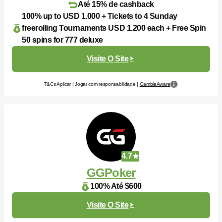
Até 15% de cashback
100% up to USD 1.000 + Tickets to 4 Sunday
freerolling Tournaments USD 1.200 each + Free Spin
50 spins for 777 deluxe
Visite O Site
T&Cs Aplicar | Jogar com responsabilidade |
GambleAware
4.7
GGPoker
100% Até $600
Visite O Site