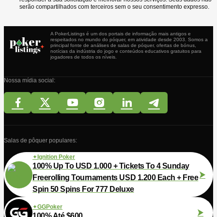
serão compartilhados com terceiros sem o seu consentimento expresso.
A PokerListings é um dos portais de informação mais antigos e
respeitados no mundo do póquer, em atividade desde 2003. Somos a
principal fonte de análises de salas de póquer, ofertas de bónus,
notícias da indústria do jogo e conteúdos educativos gratuitos para
jogadores de todos os níveis.
Nossa mídia social:
Salas de pôquer populares:
Ignition Poker
100% Up To USD 1.000 + Tickets To 4 Sunday
Freerolling Tournaments USD 1.200 Each + Free
Spin 50 Spins For 777 Deluxe
GGPoker
100% Até $600