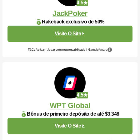
4.5
JackPoker
Rakeback exclusivo de 50%
Visite O Site
T&Cs Aplicar | Jogar com responsabilidade |
GambleAware
4.5
WPT Global
Bônus de primeiro depósito de até $3.348
Visite O Site