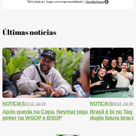
T&Cs Aplicar | Jogar com responsabilidade |
GambleAware
Últimas notícias
NOTICIAS
NOTICIAS
10:13, Jul 24
08:02, Jul 06
Após queda na Copa, Neymar joga
Brasil é bi no Ta
poker na WSOP e BSOP
dupla fatura bracel