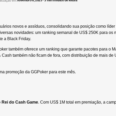
novembro 6, 2025 · 3 min minutos de leitura
alização em:
rios novos e assíduos, consolidando sua posição como líder
diversas novidades: um ranking semanal de US$ 250K para os 
e a Black Friday.
ker também oferece um ranking que garante pacotes para o M
ash também não ficam de fora, com distribuição de mais de 
huma promoção da GGPoker para este mês.
o
Rei do Cash Game
. Com US$ 1M total em premiação, a ca