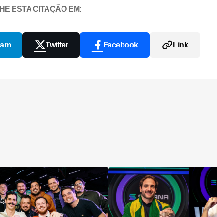
HE ESTA CITAÇÃO EM:
ram
Twitter
Facebook
Link