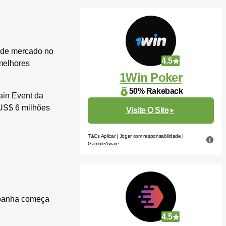
 de mercado no
4.5
melhores
1Win Poker
50% Rakeback
ain Event da
US$ 6 milhões
Visite O Site
T&Cs Aplicar | Jogar com responsabilidade |
GambleAware
mpanha começa
4.5