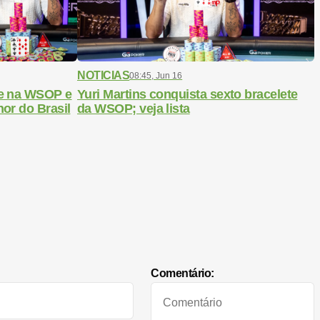
NOTICIAS
08:45, Jun 16
te na WSOP e
Yuri Martins conquista sexto bracelete
or do Brasil
da WSOP; veja lista
Comentário: