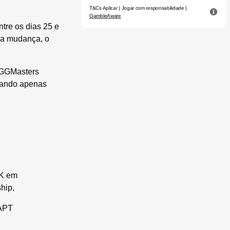
T&Cs Aplicar | Jogar com responsabilidade |
GambleAware
tre os dias 25 e
ma mudança, o
: GGMasters
gando apenas
0K em
hip,
 APT