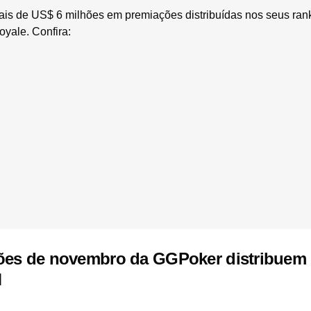
ais de US$ 6 milhões em premiações distribuídas nos seus ran
oyale. Confira:
es de novembro da GGPoker distribuem 
M