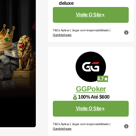
deluxe
Visite O Site
T&Cs Aplicar | Jogar com responsabilidade |
GambleAware
4.7
GGPoker
100% Até $600
Visite O Site
T&Cs Aplicar | Jogar com responsabilidade |
GambleAware