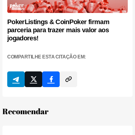
PokerListings & CoinPoker firmam
parceria para trazer mais valor aos
jogadores!
COMPARTILHE ESTA CITAÇÃO EM:
Recomendar