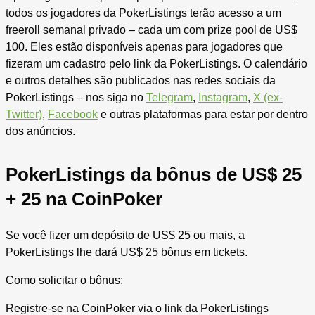
todos os jogadores da PokerListings terão acesso a um
freeroll semanal privado – cada um com prize pool de US$
100. Eles estão disponíveis apenas para jogadores que
fizeram um cadastro pelo link da PokerListings. O calendário
e outros detalhes são publicados nas redes sociais da
PokerListings – nos siga no
Telegram
,
Instagram
,
X (ex-
Twitter)
,
Facebook
e outras plataformas para estar por dentro
dos anúncios.
PokerListings da bônus de US$ 25
+ 25 na CoinPoker
Se você fizer um depósito de US$ 25 ou mais, a
PokerListings lhe dará US$ 25 bônus em tickets.
Como solicitar o bônus:
Registre-se na CoinPoker via o link da PokerListings