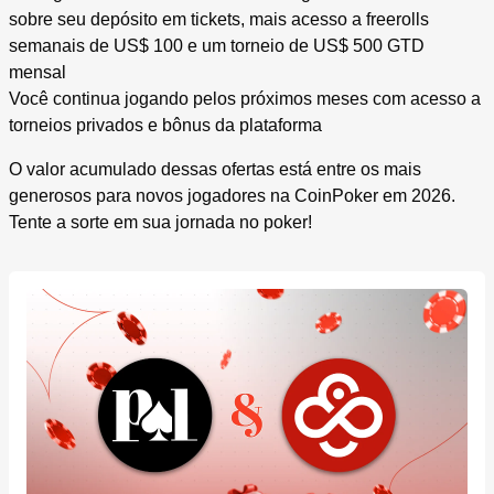
sobre seu depósito em tickets, mais acesso a freerolls
semanais de US$ 100 e um torneio de US$ 500 GTD
mensal
Você continua jogando pelos próximos meses com acesso a
torneios privados e bônus da plataforma
O valor acumulado dessas ofertas está entre os mais
generosos para novos jogadores na CoinPoker em 2026.
Tente a sorte em sua jornada no poker!