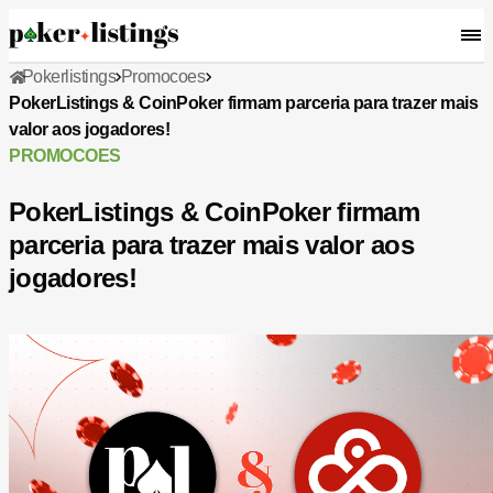
Pokerlistings
Promocoes
PokerListings & CoinPoker firmam parceria para trazer mais
valor aos jogadores!
PROMOCOES
PokerListings & CoinPoker firmam
parceria para trazer mais valor aos
jogadores!