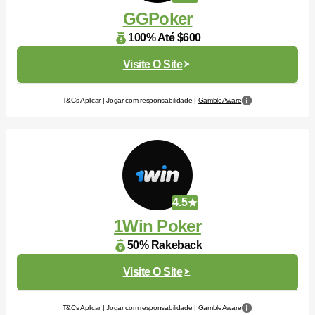
GGPoker
100% Até $600
Visite O Site
T&Cs Aplicar | Jogar com responsabilidade |
GambleAware
4.5
1Win Poker
50% Rakeback
Visite O Site
T&Cs Aplicar | Jogar com responsabilidade |
GambleAware