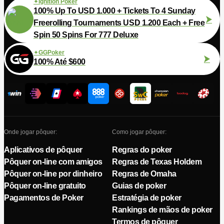
Ignition Poker
100% Up To USD 1.000 + Tickets To 4 Sunday
Freerolling Tournaments USD 1.200 Each + Free
Spin 50 Spins For 777 Deluxe
GGPoker
100% Até $600
Onde jogar pôquer:
Como jogar pôquer:
Aplicativos de pôquer
Regras do poker
Pôquer on-line com amigos
Regras de Texas Holdem
Pôquer on-line por dinheiro
Regras de Omaha
Pôquer on-line gratuito
Guias de poker
Pagamentos de Poker
Estratégia de poker
Rankings de mãos de poker
Termos de pôquer