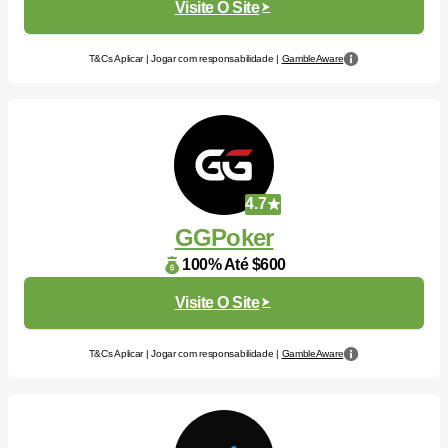
Visite O Site
T&Cs Aplicar | Jogar com responsabilidade |
GambleAware
4.7
GGPoker
100% Até $600
Visite O Site
T&Cs Aplicar | Jogar com responsabilidade |
GambleAware