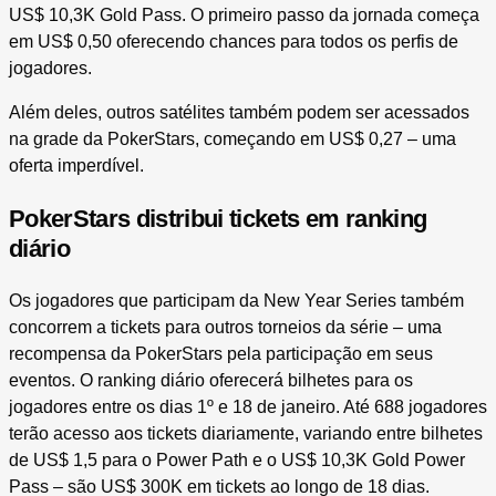
US$ 10,3K Gold Pass. O primeiro passo da jornada começa
em US$ 0,50 oferecendo chances para todos os perfis de
jogadores.
Além deles, outros satélites também podem ser acessados
na grade da PokerStars, começando em US$ 0,27 – uma
oferta imperdível.
PokerStars distribui tickets em ranking
diário
Os jogadores que participam da New Year Series também
concorrem a tickets para outros torneios da série – uma
recompensa da PokerStars pela participação em seus
eventos. O ranking diário oferecerá bilhetes para os
jogadores entre os dias 1º e 18 de janeiro. Até 688 jogadores
terão acesso aos tickets diariamente, variando entre bilhetes
de US$ 1,5 para o Power Path e o US$ 10,3K Gold Power
Pass – são US$ 300K em tickets ao longo de 18 dias.