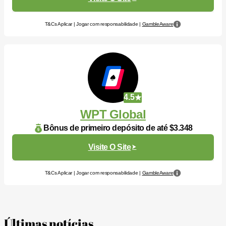
T&Cs Aplicar | Jogar com responsabilidade |
GambleAware
4.5
WPT Global
Bônus de primeiro depósito de até $3.348
Visite O Site
T&Cs Aplicar | Jogar com responsabilidade |
GambleAware
Últimas notícias