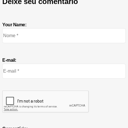
Deixe seu comentário
Your Name:
E-mail: