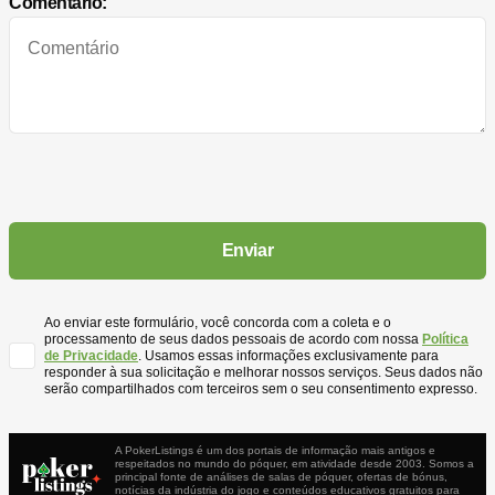
Comentário:
Ao enviar este formulário, você concorda com a coleta e o
processamento de seus dados pessoais de acordo com nossa
Política
de Privacidade
. Usamos essas informações exclusivamente para
responder à sua solicitação e melhorar nossos serviços. Seus dados não
serão compartilhados com terceiros sem o seu consentimento expresso.
A PokerListings é um dos portais de informação mais antigos e
respeitados no mundo do póquer, em atividade desde 2003. Somos a
principal fonte de análises de salas de póquer, ofertas de bónus,
notícias da indústria do jogo e conteúdos educativos gratuitos para