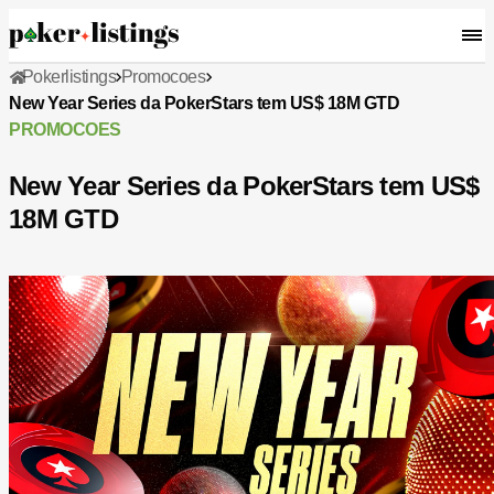
Pokerlistings
Promocoes
New Year Series da PokerStars tem US$ 18M GTD
PROMOCOES
New Year Series da PokerStars tem US$
18M GTD