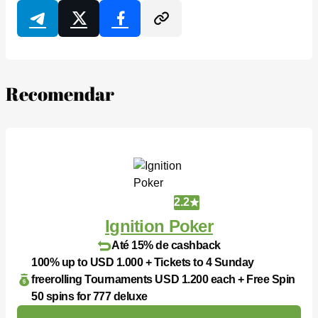
Recomendar
2.2
Ignition Poker
Até 15% de cashback
100% up to USD 1.000 + Tickets to 4 Sunday
freerolling Tournaments USD 1.200 each + Free Spin
50 spins for 777 deluxe