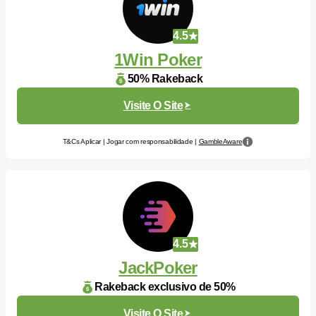
4.5
1Win Poker
50% Rakeback
Visite O Site
T&Cs Aplicar | Jogar com responsabilidade |
GambleAware
4.5
JackPoker
Rakeback exclusivo de 50%
Visite O Site