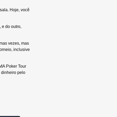
sala. Hoje, você
 e do outro,
gumas vezes, mas
orneio, inclusive
GMA Poker Tour
 dinheiro pelo