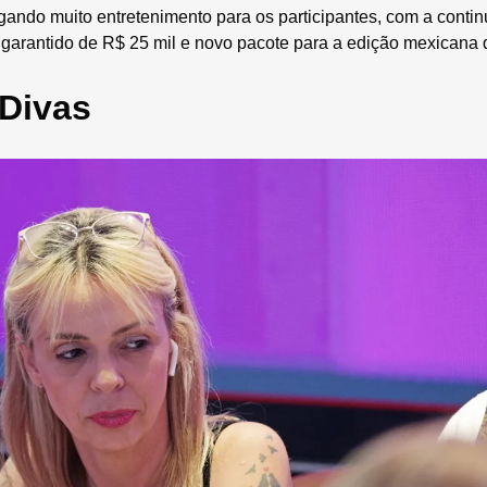
ando muito entretenimento para os participantes, com a conti
 garantido de R$ 25 mil e novo pacote para a edição mexicana d
 Divas