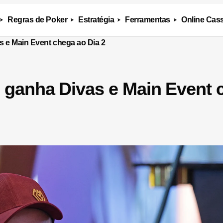
Regras de Poker
Estratégia
Ferramentas
Online Cas
 e Main Event chega ao Dia 2
 ganha Divas e Main Event 