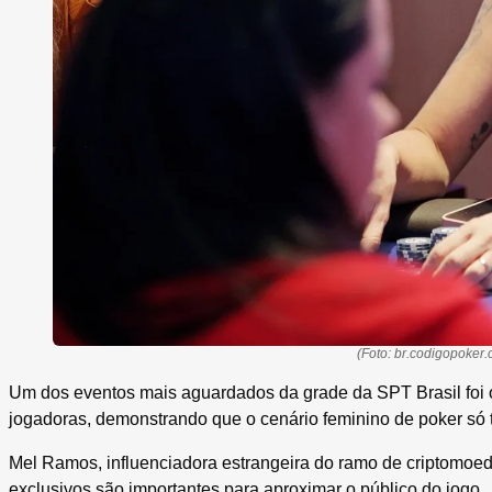
(Foto: br.codigopoker
Um dos eventos mais aguardados da grade da SPT Brasil foi o
jogadoras, demonstrando que o cenário feminino de poker só t
Mel Ramos, influenciadora estrangeira do ramo de criptomoed
exclusivos são importantes para aproximar o público do jogo.