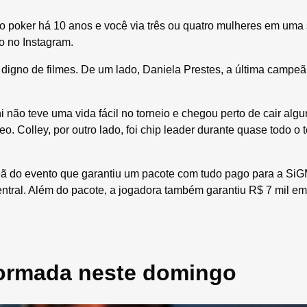
go poker há 10 anos e você via três ou quatro mulheres em uma 
o no Instagram.
gno de filmes. De um lado, Daniela Prestes, a última campeã,
i não teve uma vida fácil no torneio e chegou perto de cair al
 Colley, por outro lado, foi chip leader durante quase todo o t
mpeã do evento que garantiu um pacote com tudo pago para a Si
ntral. Além do pacote, a jogadora também garantiu R$ 7 mil em
formada neste domingo