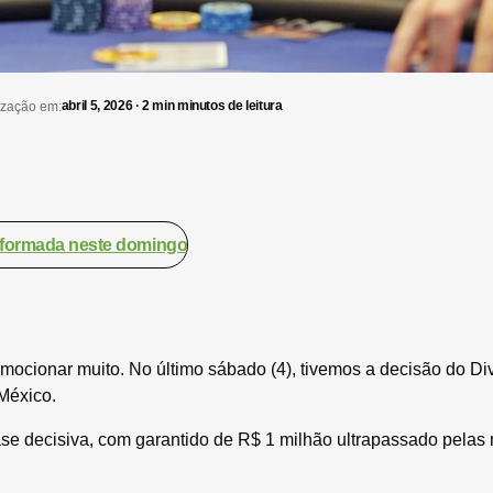
abril 5, 2026 · 2 min minutos de leitura
ização em:
 formada neste domingo
ocionar muito. No último sábado (4), tivemos a decisão do Div
 México.
se decisiva, com garantido de R$ 1 milhão ultrapassado pelas