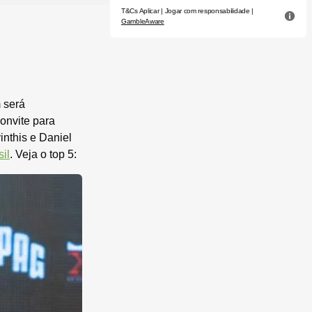
T&Cs Aplicar | Jogar com responsabilidade |
GambleAware
 será
onvite para
nthis e Daniel
il
. Veja o top 5: