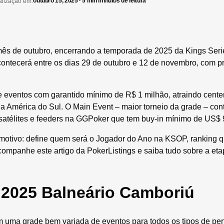
outubro 15, 2025 · 5 min minutos de leitura
alização em:
ês de outubro, encerrando a temporada de 2025 da Kings Seri
contecerá entre os dias 29 de outubro e 12 de novembro, com 
e eventos com garantido mínimo de R$ 1 milhão, atraindo cent
da América do Sul. O Main Event – maior torneio da grade – con
 satélites e feeders na GGPoker que tem buy-in mínimo de US$ 
 motivo: define quem será o Jogador do Ano na KSOP, ranking 
ompanhe este artigo da PokerListings e saiba tudo sobre a et
 2025 Balneário Camboriú
ma grade bem variada de eventos para todos os tipos de perf