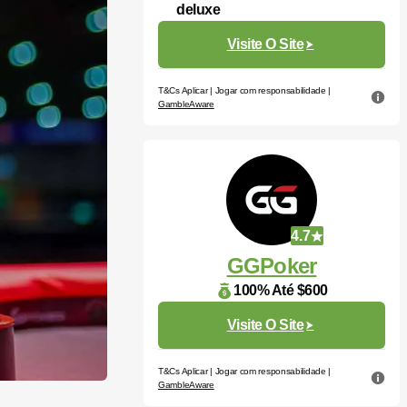
deluxe
Visite O Site
T&Cs Aplicar | Jogar com responsabilidade |
GambleAware
4.7
GGPoker
100% Até $600
Visite O Site
T&Cs Aplicar | Jogar com responsabilidade |
GambleAware