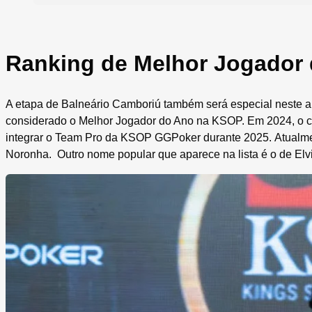
Ranking de Melhor Jogador
A etapa de Balneário Camboriú também será especial neste an
considerado o Melhor Jogador do Ano na KSOP. Em 2024, o c
integrar o Team Pro da KSOP GGPoker durante 2025. Atualmen
Noronha. Outro nome popular que aparece na lista é o de Elv