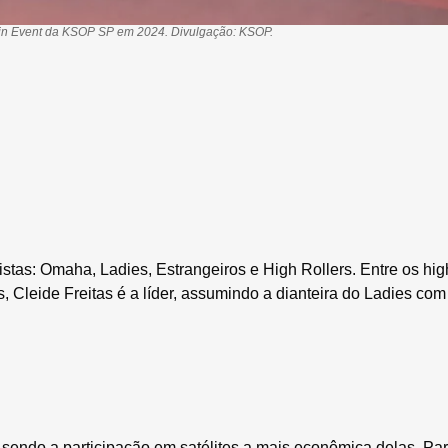
n Event da KSOP SP em 2024. Divulgação: KSOP.
tas: Omaha, Ladies, Estrangeiros e High Rollers. Entre os high r
s, Cleide Freitas é a líder, assumindo a dianteira do Ladies co
sendo a participação em satélites a mais econômica delas. Par