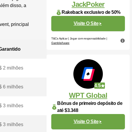
JackPoker
Além disso, a
Rakeback exclusivo de 50%
Visite O Site
ent, principal
T&Cs Aplicar | Jogar com responsabilidade |
GambleAware
Garantido
$ 2 milhões
4.5
$ 6 milhões
WPT Global
Bônus de primeiro depósito de
$ 3 milhões
até $3.348
Visite O Site
$ 3 milhões