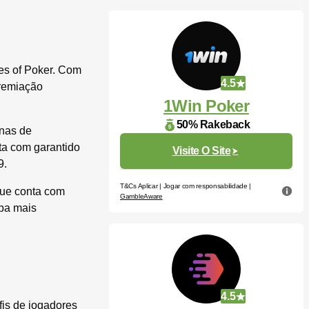
es of Poker. Com
4.5
premiação
1Win Poker
50% Rakeback
enas de
ta com garantido
Visite O Site
9.
T&Cs Aplicar | Jogar com responsabilidade |
que conta com
GambleAware
apa mais
4.5
is de jogadores