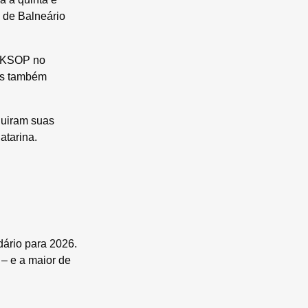
o de Balneário
r KSOP no
res também
guiram suas
atarina.
dário para 2026.
 – e a maior de