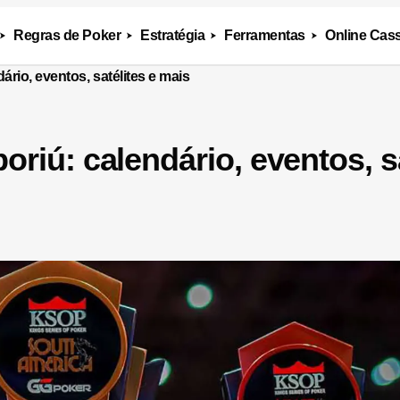
Regras de Poker
Estratégia
Ferramentas
Online Cas
io, eventos, satélites e mais
iú: calendário, eventos, sa