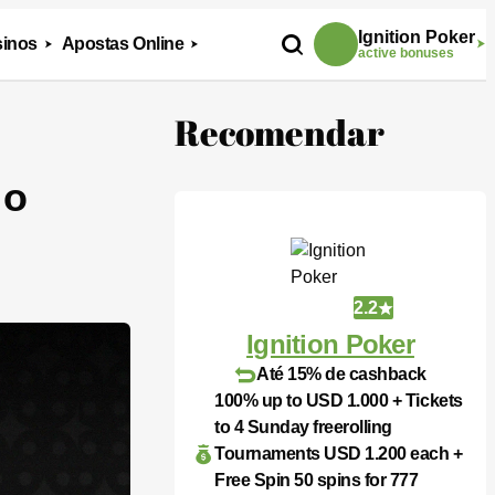
Ignition Poker
sinos
Apostas Online
active bonuses
Recomendar
 o
2.2
Ignition Poker
Até 15% de cashback
100% up to USD 1.000 + Tickets
to 4 Sunday freerolling
Tournaments USD 1.200 each +
Free Spin 50 spins for 777