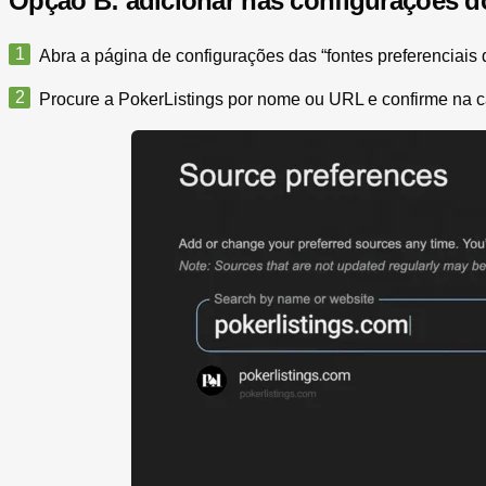
Opção B: adicionar nas configurações d
Abra a página de configurações das “fontes preferenciais 
Procure a PokerListings por nome ou URL e confirme na c