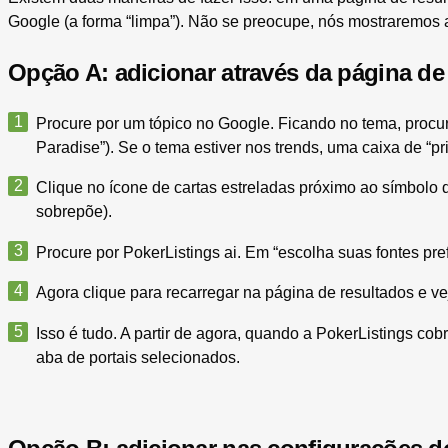
Google (a forma “limpa”). Não se preocupe, nós mostraremos 
Opção A: adicionar através da página de
Procure por um tópico no Google. Ficando no tema, procu
Paradise”). Se o tema estiver nos trends, uma caixa de “pr
Clique no ícone de cartas estreladas próximo ao símbolo d
sobrepõe).
Procure por PokerListings ai. Em “escolha suas fontes pre
Agora clique para recarregar na página de resultados e v
Isso é tudo. A partir de agora, quando a PokerListings cob
aba de portais selecionados.