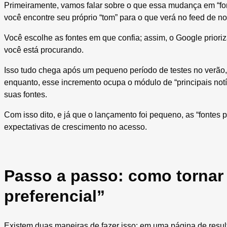
Primeiramente, vamos falar sobre o que essa mudança em “fon
você encontre seu próprio “tom” para o que verá no feed de not
Você escolhe as fontes em que confia; assim, o Google priori
você está procurando.
Isso tudo chega após um pequeno período de testes no verão,
enquanto, esse incremento ocupa o módulo de “principais not
suas fontes.
Com isso dito, e já que o lançamento foi pequeno, as “fontes 
expectativas de crescimento no acesso.
Passo a passo: como tornar 
preferencial”
Existem duas maneiras de fazer isso: em uma página de result