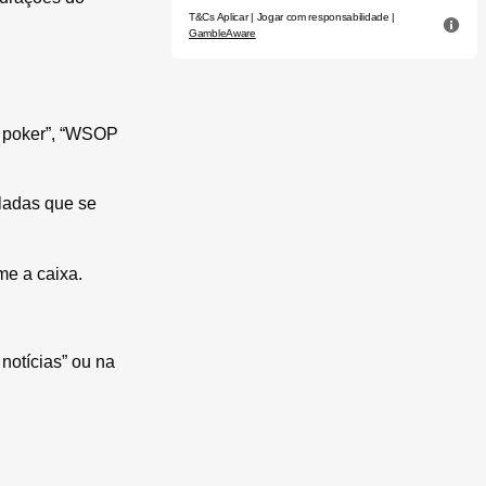
T&Cs Aplicar | Jogar com responsabilidade |
GambleAware
o poker”, “WSOP
eladas que se
me a caixa.
 notícias” ou na