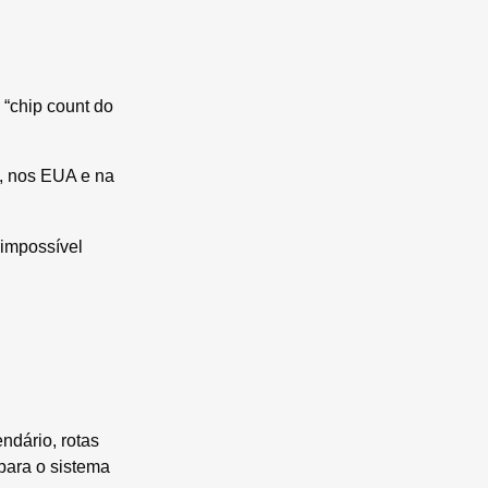
“chip count do
s, nos EUA e na
 impossível
ndário, rotas
 para o sistema