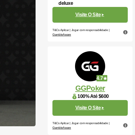
deluxe
Visite O Site
T&Cs Aplicar | Jogar com responsabilidade |
GambleAware
4.7
GGPoker
100% Até $600
Visite O Site
T&Cs Aplicar | Jogar com responsabilidade |
GambleAware