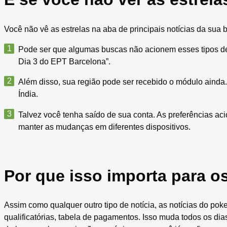
Você não vê as estrelas na aba de principais notícias da sua
Pode ser que algumas buscas não acionem esses tipos de
Dia 3 do EPT Barcelona”.
Além disso, sua região pode ser recebido o módulo ainda
Índia.
Talvez você tenha saído de sua conta. As preferências a
manter as mudanças em diferentes dispositivos.
Por que isso importa para os
Assim como qualquer outro tipo de notícia, as notícias do pok
qualificatórias, tabela de pagamentos. Isso muda todos os dias