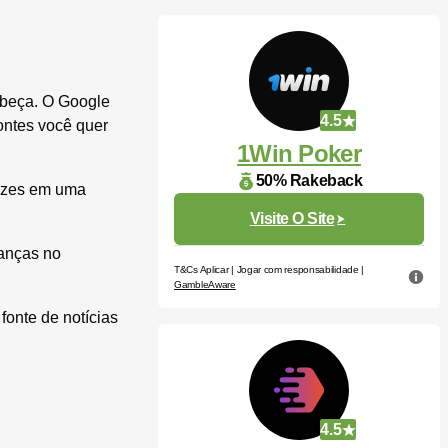
abeça. O Google
4.5
ontes você quer
1Win Poker
50% Rakeback
vezes em uma
Visite O Site
danças no
T&Cs Aplicar | Jogar com responsabilidade |
GambleAware
fonte de notícias
4.5