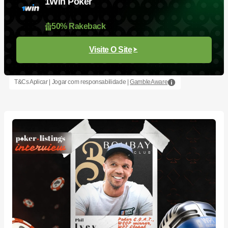
1Win Poker
50% Rakeback
Visite O Site
T&Cs Aplicar | Jogar com responsabilidade |
GambleAware