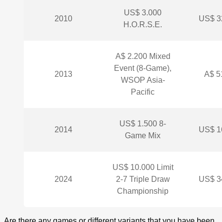
US$ 3.000
2010
US$ 3
H.O.R.S.E.
A$ 2.200 Mixed
Event (8-Game),
2013
A$ 5
WSOP Asia-
Pacific
US$ 1.500 8-
2014
US$ 1
Game Mix
US$ 10.000 Limit
2024
2-7 Triple Draw
US$ 3
Championship
Are there any games or different variants that you have been