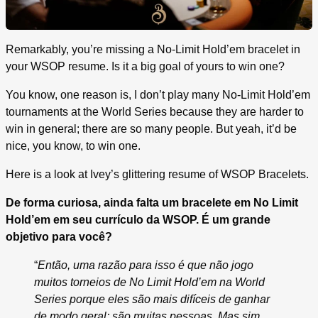
Remarkably, you’re missing a No-Limit Hold’em bracelet in
your WSOP resume. Is it a big goal of yours to win one?
You know, one reason is, I don’t play many No-Limit Hold’em
tournaments at the World Series because they are harder to
win in general; there are so many people. But yeah, it’d be
nice, you know, to win one.
Here is a look at Ivey’s glittering resume of WSOP Bracelets.
De forma curiosa, ainda falta um bracelete em No Limit
Hold’em em seu currículo da WSOP. É um grande
objetivo para você?
“
Então, uma razão para isso é que não jogo
muitos torneios de No Limit Hold’em na World
Series porque eles são mais difíceis de ganhar
de modo geral; são muitas pessoas. Mas sim,