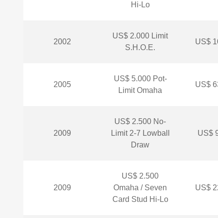
Hi-Lo
US$ 2.000 Limit
2002
US$ 1
S.H.O.E.
US$ 5.000 Pot-
2005
US$ 6
Limit Omaha
US$ 2.500 No-
2009
Limit 2-7 Lowball
US$ 9
Draw
US$ 2.500
2009
Omaha / Seven
US$ 2
Card Stud Hi-Lo