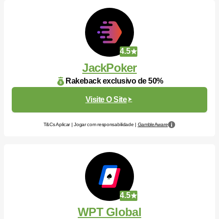
4.5
JackPoker
Rakeback exclusivo de 50%
Visite O Site
T&Cs Aplicar | Jogar com responsabilidade |
GambleAware
4.5
WPT Global