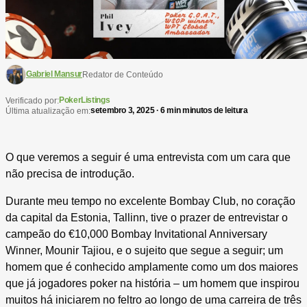
Gabriel Mansur
Redator de Conteúdo
PokerListings
Verificado por:
setembro 3, 2025 · 6 min minutos de leitura
Última atualização em:
O que veremos a seguir é uma entrevista com um cara que
não precisa de introdução.
Durante meu tempo no excelente Bombay Club, no coração
da capital da Estonia, Tallinn, tive o prazer de entrevistar o
campeão do €10,000 Bombay Invitational Anniversary
Winner, Mounir Tajiou, e o sujeito que segue a seguir; um
homem que é conhecido amplamente como um dos maiores
que já jogadores poker na história – um homem que inspirou
muitos há iniciarem no feltro ao longo de uma carreira de três