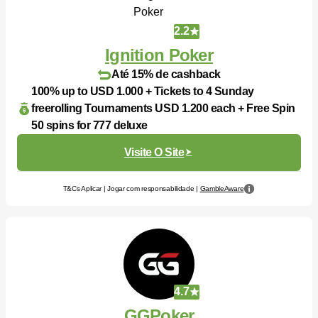
2.2
Ignition Poker
Até 15% de cashback
100% up to USD 1.000 + Tickets to 4 Sunday
freerolling Tournaments USD 1.200 each + Free Spin
50 spins for 777 deluxe
Visite O Site
T&Cs Aplicar | Jogar com responsabilidade |
GambleAware
4.7
GGPoker