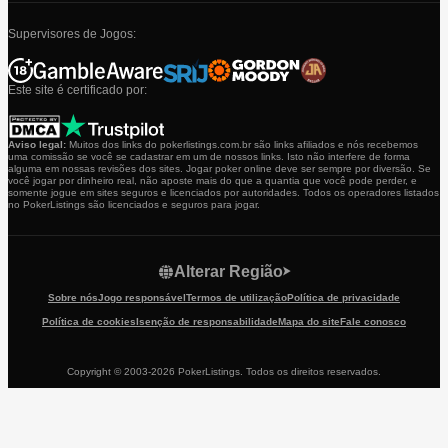
Supervisores de Jogos:
Este site é certificado por:
Aviso legal:
Muitos dos links do pokerlistings.com.br são links afiliados e nós recebemos
uma comissão se você se cadastrar em um de nossos links. Isto não interfere de forma
alguma em nossas revisões dos sites. Jogar poker online deve ser sempre por diversão. Se
você jogar por dinheiro real, não aposte mais do que a quantia que você pode perder, e
somente jogue em sites seguros e licenciados por autoridades. Todos os operadores listados
no PokerListings são licenciados e seguros para jogar.
Alterar Região
Sobre nós
Jogo responsável
Termos de utilização
Política de privacidade
Política de cookies
Isenção de responsabilidade
Mapa do site
Fale conosco
Copyright © 2003-2026 PokerListings. Todos os direitos reservados.