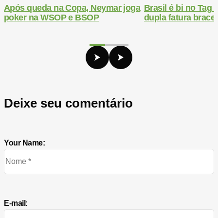
Após queda na Copa, Neymar joga
Brasil é bi no Ta
poker na WSOP e BSOP
dupla fatura bracel
Deixe seu comentário
Your Name:
E-mail: