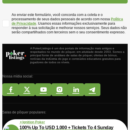
Ao enviar este formulário, você concorda com a coleta e o
processamento de seus dados pessoais de acordo com nossa
Política
de Privacidade
. Usamos essas informações exclusivamente para
responder à sua solicitação e melhorar nossos serviços. Seus dados não
serão compartilhados com terceiros sem o seu consentimento expresso.
A PokerListings é um dos portais de informação mais antigos e
respeitados no mundo do póquer, em atividade desde 2003. Somos a
principal fonte de análises de salas de póquer, ofertas de bónus,
notícias da indústria do jogo e conteúdos educativos gratuitos para
jogadores de todos os níveis.
Nossa mídia social:
Salas de pôquer populares:
Ignition Poker
100% Up To USD 1.000 + Tickets To 4 Sunday