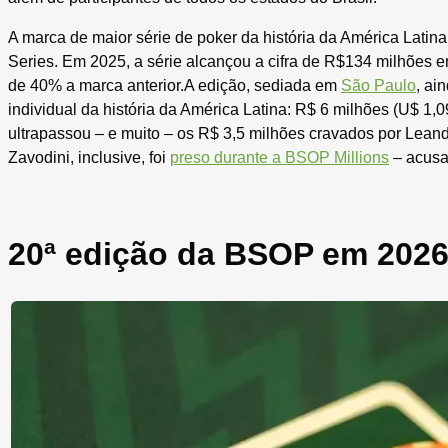
A marca de maior série de poker da história da América Latin
Series. Em 2025, a série alcançou a cifra de R$134 milhões 
de 40% a marca anterior.A edição, sediada em
São Paulo
, ai
individual da história da América Latina: R$ 6 milhões (U$ 1
ultrapassou – e muito – os R$ 3,5 milhões cravados por Lean
Zavodini, inclusive, foi
preso durante a BSOP Millions
– acusa
20ª edição da BSOP em 202