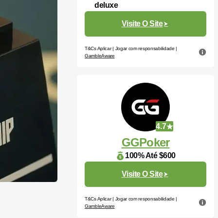
deluxe
Visite O Site
T&Cs Aplicar | Jogar com responsabilidade |
GambleAware
4.7
GGPoker
100% Até $600
Visite O Site
T&Cs Aplicar | Jogar com responsabilidade |
GambleAware