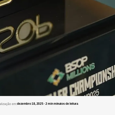
dezembro 18, 2025 · 2 min minutos de leitura
alização em: