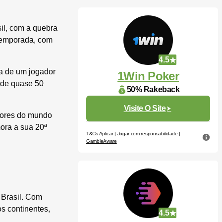
il, com a quebra
temporada, com
4.5
ca de um jogador
1Win Poker
 de quase 50
50% Rakeback
Visite O Site
iores do mundo
ora a sua 20ª
T&Cs Aplicar | Jogar com responsabilidade |
GambleAware
 Brasil. Com
os continentes,
4.5