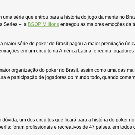
uma série que entrou para a história do jogo da mente no Bras
s Series –, a
BSOP Millions
entregou as maiores emoções da 
a maior série de poker do Brasil pagou a maior premiação úni
emiações em um circuito na América Latina; e reuniu jogadores
aior organização do poker no Brasil, assim como uma das ma
tura e participação de jogadores do mundo todo, quando comem
úvida, um dos circuitos que ficará para a história do poker no
rfis: foram profissionais e recreativos de 47 países, em todos 