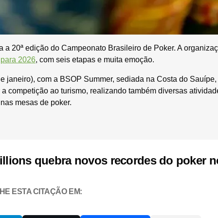
a a 20ª edição do Campeonato Brasileiro de Poker. A organiz
 para 2026
, com seis etapas e muita emoção.
1 de janeiro), com a BSOP Summer, sediada na Costa do Sauípe,
r a competição ao turismo, realizando também diversas ativida
s nas mesas de poker.
lions quebra novos recordes do poker no
HE ESTA CITAÇÃO EM: