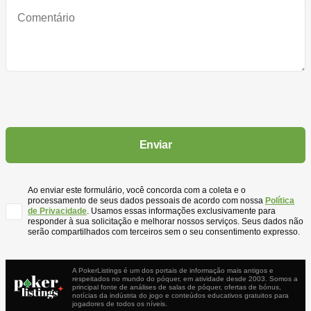
Ao enviar este formulário, você concorda com a coleta e o
processamento de seus dados pessoais de acordo com nossa
Política
de Privacidade
. Usamos essas informações exclusivamente para
responder à sua solicitação e melhorar nossos serviços. Seus dados não
serão compartilhados com terceiros sem o seu consentimento expresso.
A PokerListings é um dos portais de informação mais antigos e
respeitados no mundo do póquer, em atividade desde 2003. Somos a
principal fonte de análises de salas de póquer, ofertas de bónus,
notícias da indústria do jogo e conteúdos educativos gratuitos para
jogadores de todos os níveis.