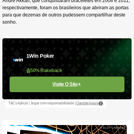
André Akkari, que conquistaram braceletes em 2008 e 2011,
respectivamente, foram os brasileiros que abriram as portas
para que dezenas de outros pudessem compartilhar deste
sonho.
1Win Poker
50% Rakeback
Visite O Site
T&Cs Aplicar | Jogar com responsabilidade |
GambleAware