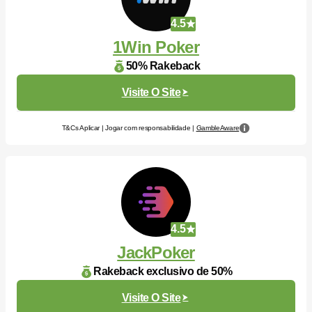
4.5
1Win Poker
50% Rakeback
Visite O Site
T&Cs Aplicar | Jogar com responsabilidade |
GambleAware
4.5
JackPoker
Rakeback exclusivo de 50%
Visite O Site