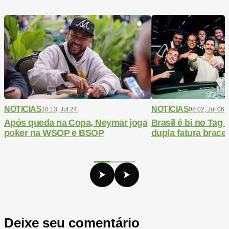
NOTICIAS
NOTICIAS
10:13, Jul 24
08:02, Jul 06
Após queda na Copa, Neymar joga
Brasil é bi no Ta
poker na WSOP e BSOP
dupla fatura bracel
Deixe seu comentário