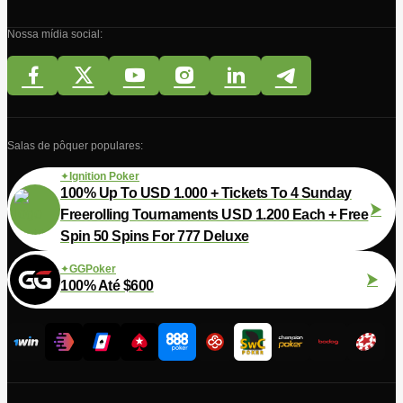
Nossa mídia social:
Salas de pôquer populares:
Ignition Poker
100% Up To USD 1.000 + Tickets To 4 Sunday
Freerolling Tournaments USD 1.200 Each + Free
Spin 50 Spins For 777 Deluxe
GGPoker
100% Até $600