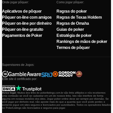
Onde jogar pôquer:
Como jogar pôquer:
Aplicativos de pôquer
Regras do poker
Pôquer on-line com amigos
Regras de Texas Holdem
Pôquer on-line por dinheiro
Regras de Omaha
Pôquer on-line gratuito
Guias de poker
Pagamentos de Poker
Estratégia de poker
Rankings de mãos de poker
Termos de pôquer
Supervisores de Jogos:
Este site é certificado por:
Aviso legal:
Muitos dos links do pokerlistings.com.br são links afiliados e nós recebemos
uma comissão se você se cadastrar em um de nossos links. Isto não interfere de forma
alguma em nossas revisões dos sites. Jogar poker online deve ser sempre por diversão. Se
você jogar por dinheiro real, não aposte mais do que a quantia que você pode perder, e
somente jogue em sites seguros e licenciados por autoridades. Todos os operadores listados
no PokerListings são licenciados e seguros para jogar.