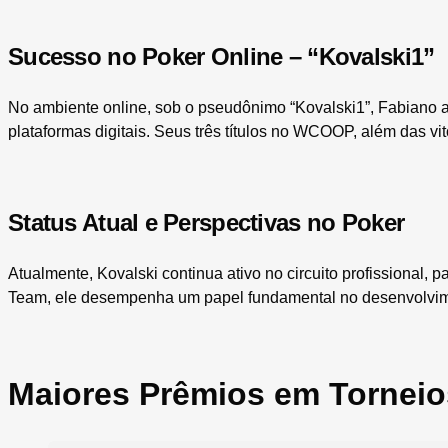
Sucesso no Poker Online – “Kovalski1”
No ambiente online, sob o pseudônimo “Kovalski1”, Fabiano
plataformas digitais. Seus três títulos no WCOOP, além das 
Status Atual e Perspectivas no Poker
Atualmente, Kovalski continua ativo no circuito profissional
Team, ele desempenha um papel fundamental no desenvolvimen
Maiores Prêmios em Torneios