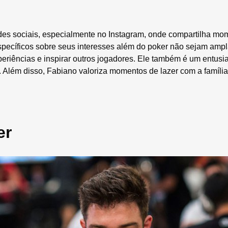
s sociais, especialmente no Instagram, onde compartilha mome
specíficos sobre seus interesses além do poker não sejam ampl
iências e inspirar outros jogadores. Ele também é um entusia
 Além disso, Fabiano valoriza momentos de lazer com a família
er