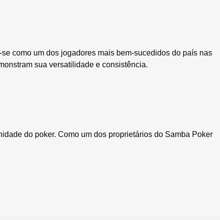
-se como um dos jogadores mais bem-sucedidos do país nas
onstram sua versatilidade e consistência.
omunidade do poker. Como um dos proprietários do Samba Poker