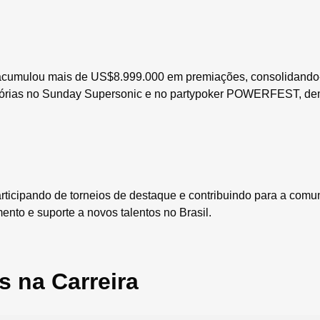
 acumulou mais de US$8.999.000 em premiações, consolidando
vitórias no Sunday Supersonic e no partypoker POWERFEST, dem
, participando de torneios de destaque e contribuindo para a c
to e suporte a novos talentos no Brasil.
 na Carreira