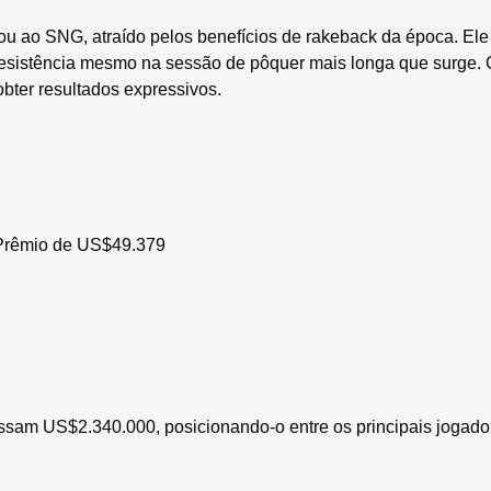
ou ao SNG, atraído pelos benefícios de rakeback da época. Ele 
resistência mesmo na sessão de pôquer mais longa que surge. 
obter resultados expressivos.
 Prêmio de US$49.379
ssam US$2.340.000, posicionando-o entre os principais jogadore