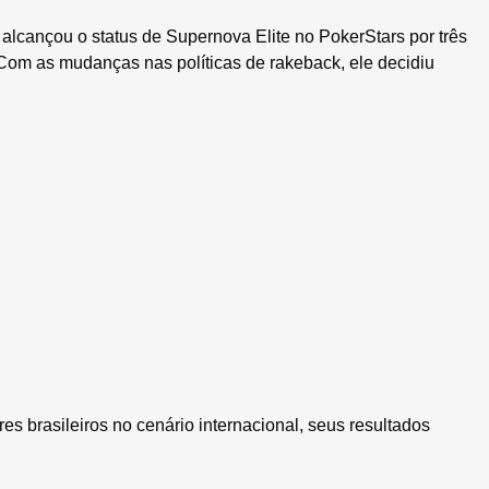
alcançou o status de Supernova Elite no PokerStars por três
Com as mudanças nas políticas de rakeback, ele decidiu
s brasileiros no cenário internacional, seus resultados