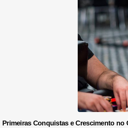
Primeiras Conquistas e Crescimento no C