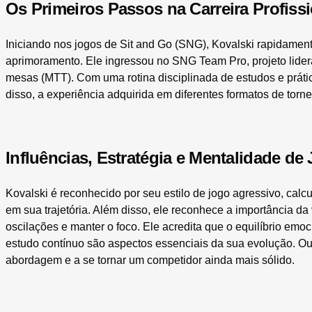
Os Primeiros Passos na Carreira Profiss
Iniciando nos jogos de Sit and Go (SNG), Kovalski rapidamen
aprimoramento. Ele ingressou no SNG Team Pro, projeto lidera
mesas (MTT). Com uma rotina disciplinada de estudos e prátic
disso, a experiência adquirida em diferentes formatos de torn
Influências, Estratégia e Mentalidade de
Kovalski é reconhecido por seu estilo de jogo agressivo, cal
em sua trajetória. Além disso, ele reconhece a importância da 
oscilações e manter o foco. Ele acredita que o equilíbrio emo
estudo contínuo são aspectos essenciais da sua evolução. Outr
abordagem e a se tornar um competidor ainda mais sólido.