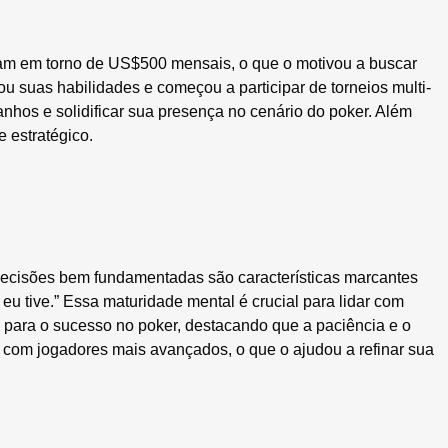
avam em torno de US$500 mensais, o que o motivou a buscar
u suas habilidades e começou a participar de torneios multi-
anhos e solidificar sua presença no cenário do poker. Além
e estratégico.
e decisões bem fundamentadas são características marcantes
 eu tive.” Essa maturidade mental é crucial para lidar com
is para o sucesso no poker, destacando que a paciência e o
as com jogadores mais avançados, o que o ajudou a refinar sua