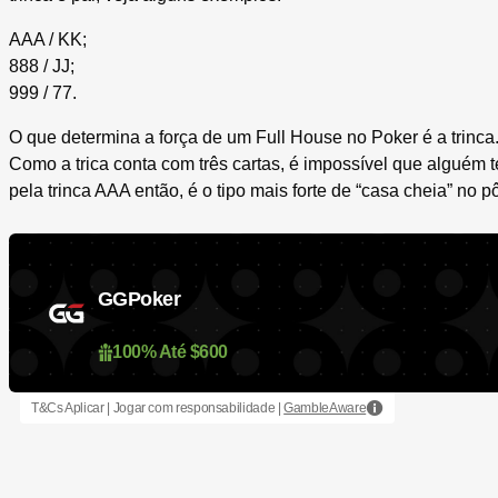
AAA / KK;
888 / JJ;
999 / 77.
O que determina a força de um Full House no Poker é a trinca.
Como a trica conta com três cartas, é impossível que alguém t
pela trinca AAA então, é o tipo mais forte de “casa cheia” no p
GGPoker
100% Até $600
T&Cs Aplicar | Jogar com responsabilidade |
GambleAware