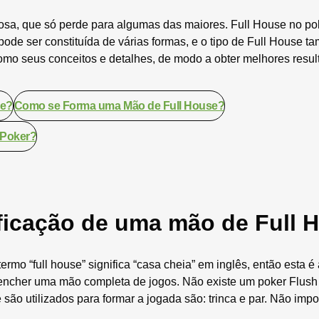
sa, que só perde para algumas das maiores. Full House no po
ode ser constituída de várias formas, e o tipo de Full House 
mo seus conceitos e detalhes, de modo a obter melhores result
se?
Como se Forma uma Mão de Full House?
 Poker?
ficação de uma mão de Full 
ermo “full house” significa “casa cheia” em inglês, então esta 
eencher uma mão completa de jogos. Não existe um poker Flush
ão utilizados para formar a jogada são: trinca e par. Não impor