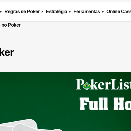
Regras de Poker
Estratégia
Ferramentas
Online Cas
e no Poker
ker