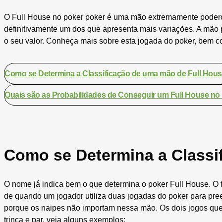
O Full House no poker poker é uma mão extremamente podero
definitivamente um dos que apresenta mais variações. A mão p
o seu valor. Conheça mais sobre esta jogada do poker, bem co
Como se Determina a Classificação de uma mão de Full Hou
Quais são as Probabilidades de Conseguir um Full House no
Como se Determina a Classi
O nome já indica bem o que determina o poker Full House. O t
de quando um jogador utiliza duas jogadas do poker para pr
porque os naipes não importam nessa mão. Os dois jogos que s
trinca e par, veja alguns exemplos: