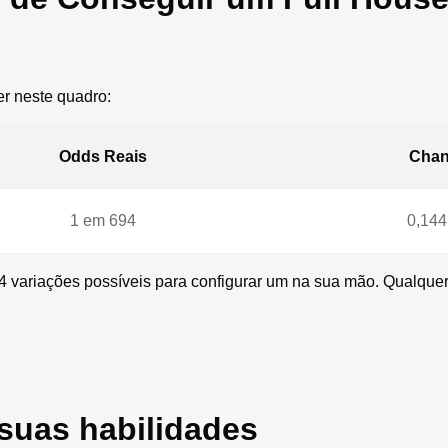
r neste quadro:
Odds Reais
Chan
1 em 694
0,14
4 variações possíveis para configurar um na sua mão. Qualquer
 suas habilidades