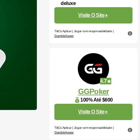
deluxe
Visite O Site
T&Cs Aplicar | Jogar com responsabilidade |
GambleAware
4.7
GGPoker
100% Até $600
Visite O Site
T&Cs Aplicar | Jogar com responsabilidade |
GambleAware