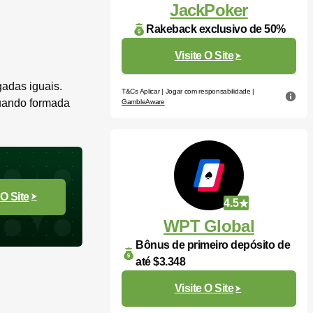
JackPoker
Rakeback exclusivo de 50%
Visite O Site
gadas iguais.
T&Cs Aplicar | Jogar com responsabilidade |
quando formada
GambleAware
 O Site
4.5
WPT Global
Bônus de primeiro depósito de
até $3.348
Visite O Site