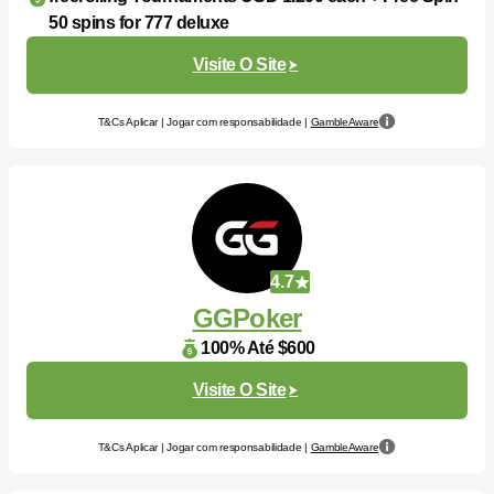
50 spins for 777 deluxe
Visite O Site
T&Cs Aplicar | Jogar com responsabilidade |
GambleAware
4.7
GGPoker
100% Até $600
Visite O Site
T&Cs Aplicar | Jogar com responsabilidade |
GambleAware