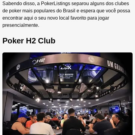
Sabendo disso, a PokerListings separou alguns dos clubes
de poker mais populares do Brasil e espera que você possa
encontrar aqui o seu novo local favorito para jogar
presencialmente.
Poker H2 Club