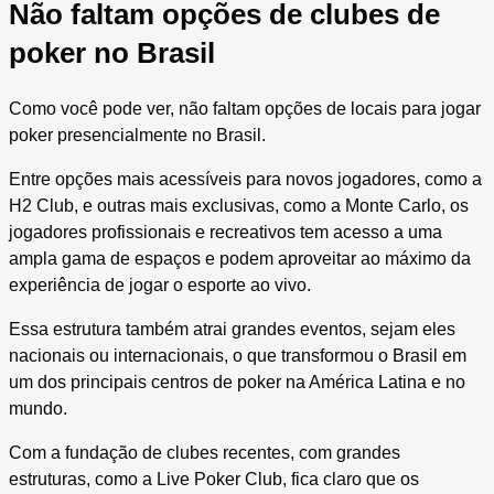
Não faltam opções de clubes de
poker no Brasil
Como você pode ver, não faltam opções de locais para jogar
poker presencialmente no Brasil.
Entre opções mais acessíveis para novos jogadores, como a
H2 Club, e outras mais exclusivas, como a Monte Carlo, os
jogadores profissionais e recreativos tem acesso a uma
ampla gama de espaços e podem aproveitar ao máximo da
experiência de jogar o esporte ao vivo.
Essa estrutura também atrai grandes eventos, sejam eles
nacionais ou internacionais, o que transformou o Brasil em
um dos principais centros de poker na América Latina e no
mundo.
Com a fundação de clubes recentes, com grandes
estruturas, como a Live Poker Club, fica claro que os