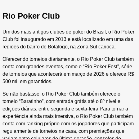
Rio Poker Club
Um dos mais antigos clubes de poker do Brasil, o Rio Poker
Club foi inaugurado em 2013 e está localizado em uma das
regiões do bairro de Botafogo, na Zona Sul carioca.
Oferecendo torneios diariamente, o Rio Poker Club também
conta com grandes eventos, como o “Rio Poker Fest”, série
de torneios que acontecerá em março de 2026 e oferece R$
500 mil em garantidos.
Se não bastasse, o Rio Poker Club também oferece o
torneio “Baratinho”, com entrada grátis até o 8º nível e
edições diárias, entre segunda e sexta-feira.Para tornar a
experiência ainda mais imersiva, o Rio Poker Club também
conta com ranking próprio com os jogadores que participam
regularmente de torneios na casa, com premiações que
variam entre celulares de última geração,
consoles
de