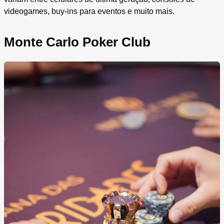
videogames, buy-ins para eventos e muito mais.
Monte Carlo Poker Club