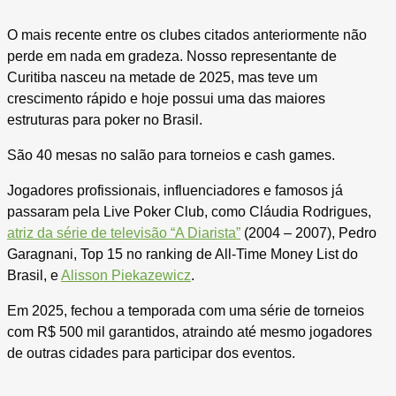
O mais recente entre os clubes citados anteriormente não
perde em nada em gradeza. Nosso representante de
Curitiba nasceu na metade de 2025, mas teve um
crescimento rápido e hoje possui uma das maiores
estruturas para poker no Brasil.
São 40 mesas no salão para torneios e cash games.
Jogadores profissionais, influenciadores e famosos já
passaram pela Live Poker Club, como Cláudia Rodrigues,
atriz da série de televisão “A Diarista”
(2004 – 2007), Pedro
Garagnani, Top 15 no ranking de All-Time Money List do
Brasil, e
Alisson Piekazewicz
.
Em 2025, fechou a temporada com uma série de torneios
com R$ 500 mil garantidos, atraindo até mesmo jogadores
de outras cidades para participar dos eventos.