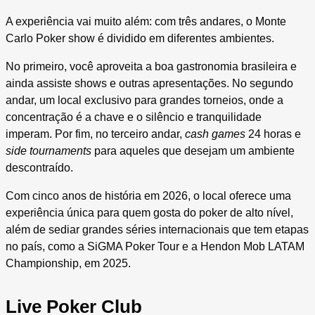
A experiência vai muito além: com três andares, o Monte
Carlo Poker show é dividido em diferentes ambientes.
No primeiro, você aproveita a boa gastronomia brasileira e
ainda assiste shows e outras apresentações. No segundo
andar, um local exclusivo para grandes torneios, onde a
concentração é a chave e o silêncio e tranquilidade
imperam. Por fim, no terceiro andar,
cash games
24 horas e
side tournaments
para aqueles que desejam um ambiente
descontraído.
Com cinco anos de história em 2026, o local oferece uma
experiência única para quem gosta do poker de alto nível,
além de sediar grandes séries internacionais que tem etapas
no país, como a SiGMA Poker Tour e a Hendon Mob LATAM
Championship, em 2025.
Live Poker Club