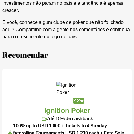
investimentos não param no país e a tendência é apenas
crescer.
E você, conhece algum clube de poker que não foi citado
aqui? Compartilhe com a gente nos comentários e contribua
para o crescimento do jogo no país!
Recomendar
2.2
Ignition Poker
Até 15% de cashback
100% up to USD 1.000 + Tickets to 4 Sunday
freerolling Tournaments USD 1.200 each + Free Spin