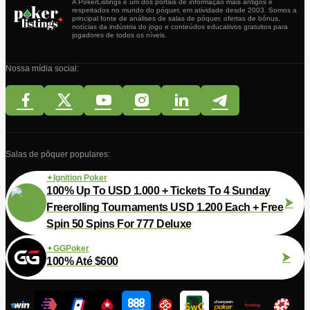
A PokerListings é um dos portais de informação mais antigos e
respeitados no mundo do póquer, em atividade desde 2003. Somos a
principal fonte de análises de salas de póquer, ofertas de bónus,
notícias da indústria do jogo e conteúdos educativos gratuitos para
jogadores de todos os níveis.
Nossa mídia social:
Salas de pôquer populares:
Ignition Poker
100% Up To USD 1.000 + Tickets To 4 Sunday
Freerolling Tournaments USD 1.200 Each + Free
Spin 50 Spins For 777 Deluxe
GGPoker
100% Até $600