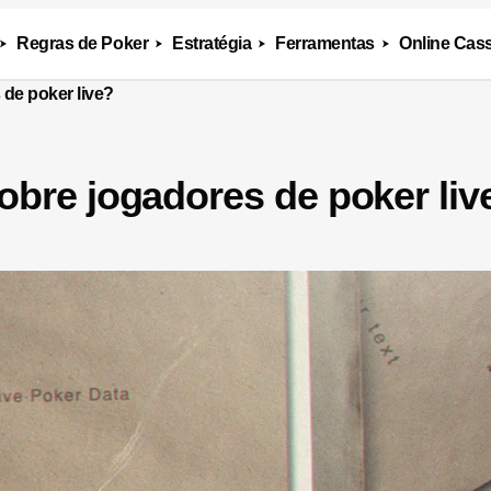
Regras de Poker
Estratégia
Ferramentas
Online Cas
de poker live?
bre jogadores de poker liv