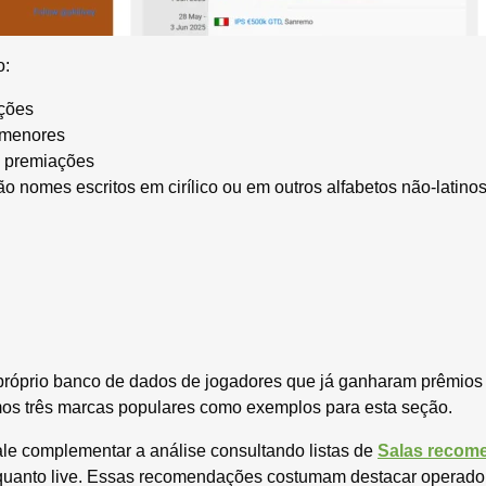
o:
ações
s menores
e premiações
 nomes escritos em cirílico ou em outros alfabetos não-latinos 
 próprio banco de dados de jogadores que já ganharam prêmios
os três marcas populares como exemplos para esta seção.
e complementar a análise consultando listas de
Salas recom
e quanto live. Essas recomendações costumam destacar operad