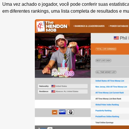
Uma vez achado o jogador, você pode conferir suas estatístic
em diferentes rankings, uma lista completa de resultados e mui