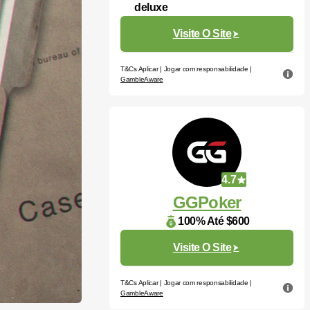
deluxe
Visite O Site
T&Cs Aplicar | Jogar com responsabilidade |
GambleAware
4.7
GGPoker
100% Até $600
Visite O Site
T&Cs Aplicar | Jogar com responsabilidade |
GambleAware