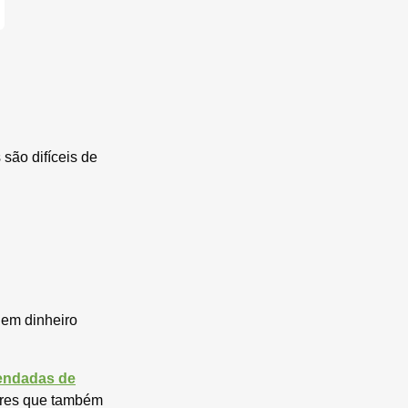
são difíceis de
 em dinheiro
endadas de
ores que também