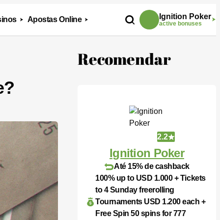
Ignition Poker
sinos
Apostas Online
active bonuses
Recomendar
e?
2.2
Ignition Poker
Até 15% de cashback
100% up to USD 1.000 + Tickets
to 4 Sunday freerolling
Tournaments USD 1.200 each +
Free Spin 50 spins for 777