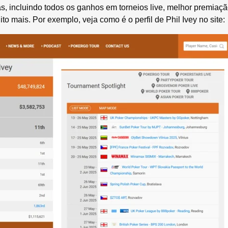
as, incluindo todos os ganhos em torneios live, melhor premiaç
to mais. Por exemplo, veja como é o perfil de Phil Ivey no site: