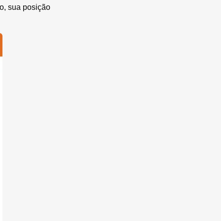
ão, sua posição