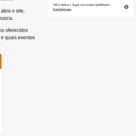
T&Cs Aplicar | Jogar com responsabilidade |
GambleAware
abra o site,
busca.
s oferecidos
e quais eventos