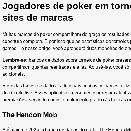
Jogadores de poker em torn
sites de marcas
Muitas marcas de poker compartilham de graça os resultados
cobertura completa. É por isso que as estatísticas de torneio
games – e nesse artigo, você aprenderá duas maneiras de enc
Lembre-se:
bancos de dados sobre torneios de poker presen
compartilham quantas reentradas ele fez. Ao usá-las, você 
adicionais.
Além das bases de dados tradicionais, muitos iniciantes util
do circuito live. Esses aplicativos geralmente agregam atuali
premiações, servindo como complemento prático às buscas ma
The Hendon Mob
Até maio de 2025, o banco de dados do portal The Hendon Mob 