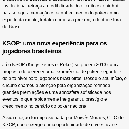
institucional reforça a credibilidade do circuito e contribui
para a regulamentação e reconhecimento do poker como
esporte da mente, fortalecendo sua presença dentro e fora
do Brasil.
KSOP: uma nova experiência para os
jogadores brasileiros
Já o KSOP (Kings Series of Poker) surgiu em 2013 com a
proposta de oferecer uma experiência de poker elegante e
de alto nível para jogadores brasileiros. Desde o seu início, o
circuito chamou a atenção pela organização refinada,
grandes premiações e uma atmosfera sofisticada nos
eventos, o que rapidamente lhe garantiu prestígio e
crescimento no cenário do poker nacional.
A sua criação foi impulsionada por Moisés Moraes, CEO do
KSOP, que enxergou uma oportunidade de diversificar e