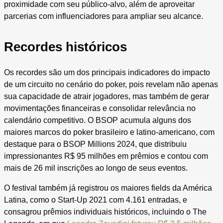
proximidade com seu público-alvo, além de aproveitar
parcerias com influenciadores para ampliar seu alcance.
Recordes históricos
Os recordes são um dos principais indicadores do impacto
de um circuito no cenário do poker, pois revelam não apenas
sua capacidade de atrair jogadores, mas também de gerar
movimentações financeiras e consolidar relevância no
calendário competitivo. O BSOP acumula alguns dos
maiores marcos do poker brasileiro e latino-americano, com
destaque para o BSOP Millions 2024, que distribuiu
impressionantes R$ 95 milhões em prêmios e contou com
mais de 26 mil inscrições ao longo de seus eventos.
O festival também já registrou os maiores fields da América
Latina, como o Start-Up 2021 com 4.161 entradas, e
consagrou prêmios individuais históricos, incluindo o The