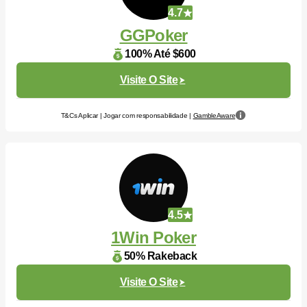
4.7
GGPoker
100% Até $600
Visite O Site
T&Cs Aplicar | Jogar com responsabilidade |
GambleAware
4.5
1Win Poker
50% Rakeback
Visite O Site