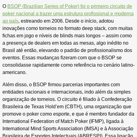
O
BSOP (Brazilian Series of Poker) foi o primeiro circuito de
poker nacional a trazer uma estrutura profissional e moderna
ao país
, estreando em 2006. Desde o início, adotou
inovações como torneios no formato deep stack, com muitas
fichas em jogo e níveis de blinds mais longos – assim como
a presença de dealers em todas as mesas, algo inédito no
Brasil até então, elevando o padrão de profissionalismo dos
eventos. Essas mudanças fizeram com que o BSOP se
consolidasse rapidamente como referência no cenário latino-
americano.
Além disso, o BSOP firmou parcerias importantes com
entidades nacionais e internacionais, indo além da simples
organização de torneios. O circuito é filiado à Confederação
Brasileira de Texas Hold’em (CBTH), uma organização que
promove o poker como esporte, e que é membro fundador da
International Federation of Match Poker (IFMP), ligada à
International Mind Sports Association (IMSA) e à Associação
Brasileira de Esportes Intelectuais (ABRESPI). Essa ligação