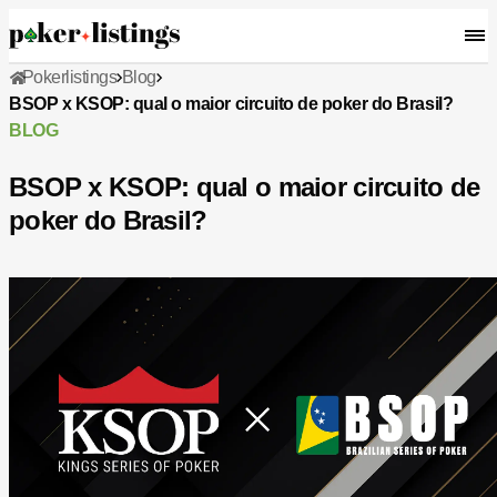
Pokerlistings
Blog
BSOP x KSOP: qual o maior circuito de poker do Brasil?
BLOG
BSOP x KSOP: qual o maior circuito de
poker do Brasil?