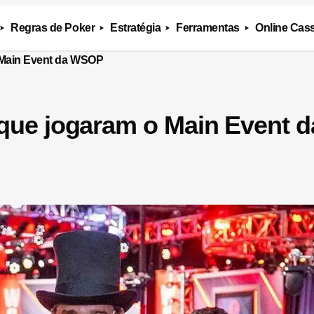
Regras de Poker
Estratégia
Ferramentas
Online Cas
 Main Event da WSOP
que jogaram o Main Event d