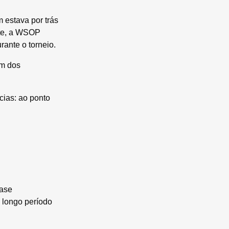
 estava por trás
nte, a WSOP
rante o torneio.
um dos
cias: ao ponto
uase
 longo período