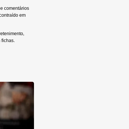
 e comentários
contraído em
retenimento,
fichas.