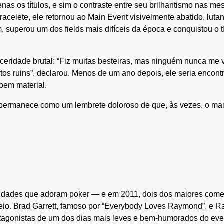
nas os títulos, e sim o contraste entre seu brilhantismo nas m
celete, ele retornou ao Main Event visivelmente abatido, lutan
, superou um dos fields mais difíceis da época e conquistou o t
inceridade brutal: “Fiz muitas besteiras, mas ninguém nunca me
tos ruins”, declarou. Menos de um ano depois, ele seria encon
bem material.
) e permanece como um lembrete doloroso de que, às vezes, o ma
idades que adoram poker — e em 2011, dois dos maiores come
neio. Brad Garrett, famoso por “Everybody Loves Raymond”, e 
rotagonistas de um dos dias mais leves e bem-humorados do eve