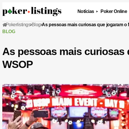
Notícias
Poker Online
Pokerlistings
Blog
As pessoas mais curiosas que jogaram o
BLOG
As pessoas mais curiosas 
WSOP