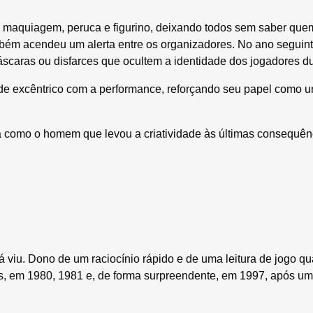
 maquiagem, peruca e figurino, deixando todos sem saber quem
ambém acendeu um alerta entre os organizadores. No ano segui
áscaras ou disfarces que ocultem a identidade dos jogadores du
de excêntrico com a performance, reforçando seu papel como 
a como o homem que levou a criatividade às últimas consequên
já viu. Dono de um raciocínio rápido e de uma leitura de jogo q
, em 1980, 1981 e, de forma surpreendente, em 1997, após um