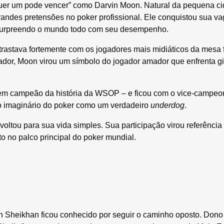
quer um pode vencer” como Darvin Moon. Natural da pequena c
ndes pretensões no poker profissional. Ele conquistou sua v
o, surpreendo o mundo todo com seu desempenho.
astava fortemente com os jogadores mais midiáticos da mesa f
nador, Moon virou um símbolo do jogador amador que enfrenta 
vem campeão da história da WSOP – e ficou com o vice-campeo
 o imaginário do poker como um verdadeiro
underdog
.
oltou para sua vida simples. Sua participação virou referência
no palco principal do poker mundial.
n Sheikhan ficou conhecido por seguir o caminho oposto. Don