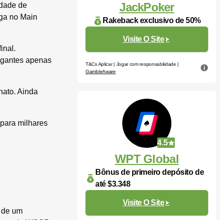
JackPoker
idade de
aga no Main
Rakeback exclusivo de 50%
Visite O Site
inal.
gigantes apenas
T&Cs Aplicar | Jogar com responsabilidade |
GambleAware
nato. Ainda
 para milhares
4.5
WPT Global
Bônus de primeiro depósito de
até $3.348
Visite O Site
o de um