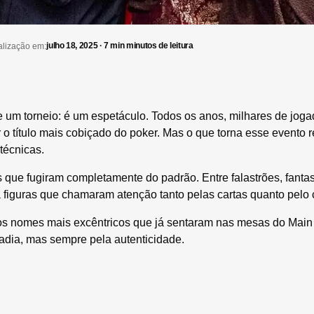
julho 18, 2025 · 7 min minutos de leitura
alização em:
um torneio: é um espetáculo. Todos os anos, milhares de joga
 título mais cobiçado do poker. Mas o que torna esse evento 
técnicas.
 que fugiram completamente do padrão. Entre falastrões, fanta
iona figuras que chamaram atenção tanto pelas cartas quanto pel
dos nomes mais excêntricos que já sentaram nas mesas do Main
sadia, mas sempre pela autenticidade.