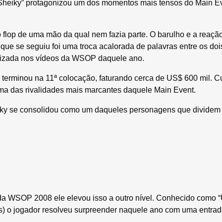
“Sheiky” protagonizou um dos momentos mais tensos do Main 
o flop de uma mão da qual nem fazia parte. O barulho e a reaç
que se seguiu foi uma troca acalorada de palavras entre os do
nizada nos vídeos da WSOP daquele ano.
erminou na 11ª colocação, faturando cerca de US$ 600 mil. Cu
ma das rivalidades mais marcantes daquele Main Event.
eiky se consolidou como um daqueles personagens que dividem
t da WSOP 2008 ele elevou isso a outro nível. Conhecido como
os) o jogador resolveu surpreender naquele ano com uma entrad