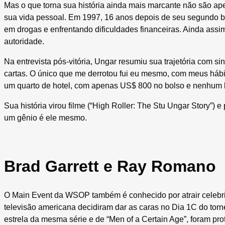
Mas o que torna sua história ainda mais marcante não são ape
sua vida pessoal. Em 1997, 16 anos depois de seu segundo bra
em drogas e enfrentando dificuldades financeiras. Ainda assim
autoridade.
Na entrevista pós-vitória, Ungar resumiu sua trajetória com s
cartas. O único que me derrotou fui eu mesmo, com meus hábi
um quarto de hotel, com apenas US$ 800 no bolso e nenhum 
Sua história virou filme (“High Roller: The Stu Ungar Story”
um gênio é ele mesmo.
Brad Garrett e Ray Romano
O Main Event da WSOP também é conhecido por atrair celebr
televisão americana decidiram dar as caras no Dia 1C do tor
estrela da mesma série e de “Men of a Certain Age”, foram p