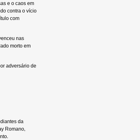
esas e o caos em
do contra o vício
ítulo com
 venceu nas
trado morto em
ior adversário de
diantes da
Ray Romano,
nto.