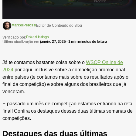
Marcel Perossi
Editor de Conteúdo do Blog
PokerListings
Verificado por:
janeiro 27, 2025 · 1 min minutos de leitura
Última atualização em:
Já te contamos bastante coisa sobre o
WSOP Online de
2024
por aqui, inclusive sobre a competição promocional
entre países (te contamos mais sobre os resultados após o
final da competição) e sobre alguns dos brasileiros que já
venceram.
E passado um mês de competição estamos entrando na reta
final! Confira os destaques dessas duas últimas semanas de
competições.
Destaques das duas últimas