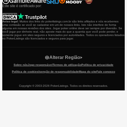
Este site é certificado por:
Aviso legal:
Muitos dos links do pokerlistings.com.br são links afiliados e nós recebemos
uma comissão se você se cadastrar em um de nossos links. Isto não interfere de forma
alguma em nossas revisões dos sites. Jogar poker online deve ser sempre por diversão. Se
você jogar por dinheiro real, não aposte mais do que a quantia que você pode perder, e
somente jogue em sites seguros e licenciados por autoridades. Todos os operadores listados
no PokerListings são licenciados e seguros para jogar.
Alterar Região
Sobre nós
Jogo responsável
Termos de utilização
Política de privacidade
Política de cookies
Isenção de responsabilidade
Mapa do site
Fale conosco
Copyright © 2003-2026 PokerListings. Todos os direitos reservados.