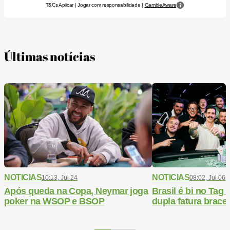
T&Cs Aplicar | Jogar com responsabilidade |
GambleAware
Últimas notícias
NOTICIAS
NOTICIAS
10:13, Jul 24
08:02, Jul 06
Após queda na Copa, Neymar joga
Brasil é bi no Ta
poker na WSOP e BSOP
dupla fatura bracel