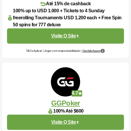
Até 15% de cashback
100% up to USD 1.000 + Tickets to 4 Sunday
freerolling Tournaments USD 1.200 each + Free Spin
50 spins for 777 deluxe
Visite O Site
T&Cs Aplicar | Jogar com responsabilidade |
GambleAware
4.7
GGPoker
100% Até $600
Visite O Site