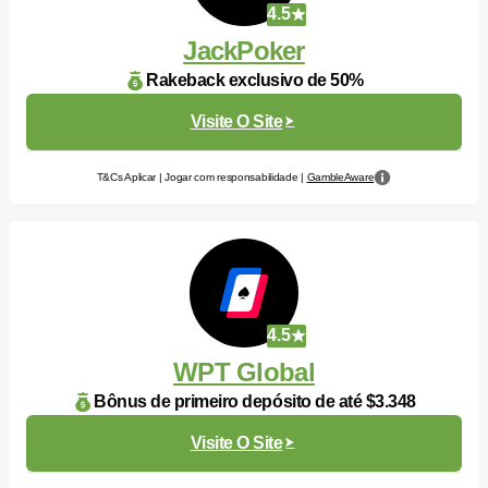
4.5
JackPoker
Rakeback exclusivo de 50%
Visite O Site
T&Cs Aplicar | Jogar com responsabilidade |
GambleAware
4.5
WPT Global
Bônus de primeiro depósito de até $3.348
Visite O Site