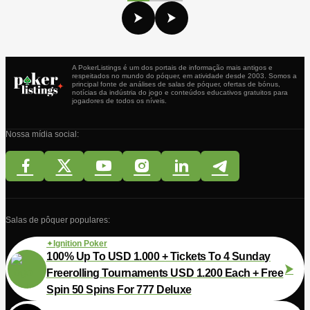
A PokerListings é um dos portais de informação mais antigos e
respeitados no mundo do póquer, em atividade desde 2003. Somos a
principal fonte de análises de salas de póquer, ofertas de bónus,
notícias da indústria do jogo e conteúdos educativos gratuitos para
jogadores de todos os níveis.
Nossa mídia social:
Salas de pôquer populares:
Ignition Poker
100% Up To USD 1.000 + Tickets To 4 Sunday
Freerolling Tournaments USD 1.200 Each + Free
Spin 50 Spins For 777 Deluxe