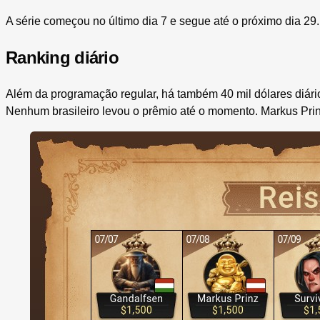
A série começou no último dia 7 e segue até o próximo dia 29.
Ranking diário
Além da programação regular, há também 40 mil dólares diários
Nenhum brasileiro levou o prêmio até o momento. Markus Prinz