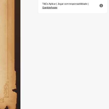
T&Cs Aplicar | Jogar com responsabilidade |
GambleAware