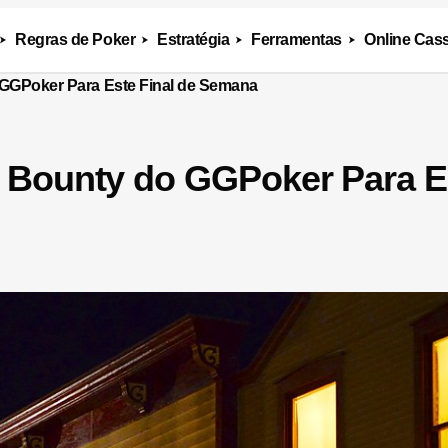
Regras de Poker
Estratégia
Ferramentas
Online Cas
 GGPoker Para Este Final de Semana
e Bounty do GGPoker Para E