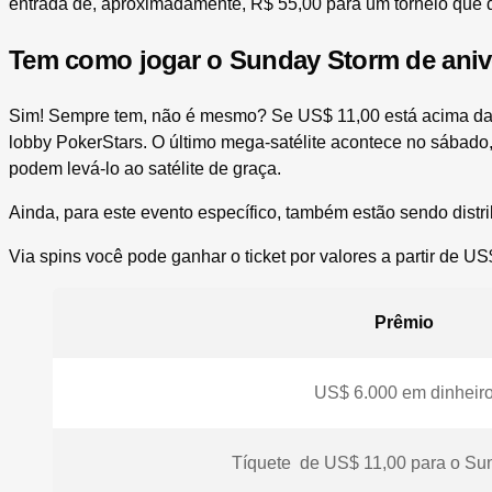
entrada de, aproximadamente, R$ 55,00 para um torneio que d
Tem como jogar o Sunday Storm de aniv
Sim! Sempre tem, não é mesmo? Se US$ 11,00 está acima da s
lobby PokerStars. O último mega-satélite acontece no sábado,
podem levá-lo ao satélite de graça.
Ainda, para este evento específico, também estão sendo distri
Via spins você pode ganhar o ticket por valores a partir de U
Prêmio
US$ 6.000 em dinheir
Tíquete de US$ 11,00 para o Su