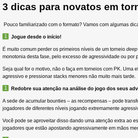
3 dicas para novatos em to
Pouco familiarizado com o formato? Vamos com algumas dica
Jogue desde o início!
É muito comum perder os primeiros níveis de um torneio
deep
monotonia desta fase, pelo excesso de agressividade ou por
Seja qual for o motivo, não o faça em torneios com PK. Uma e
agressivo e pressionar stacks menores não muito mais tarde.
Redobre sua atenção na análise do jogo dos seus adv
A sede de acumular bounties – as recompensas – pode transfo
jogadores de diferentes níveis jogando extremamente agressiv
Você pode se aproveitar disso dando uma atenção extra ao est
jogadores que estão apostando agressivamente em mãos median