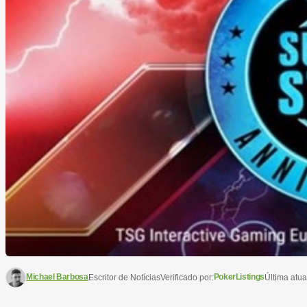
Michael Barbosa
PokerListings
Escritor de Notícias
Verificado por:
Última atua