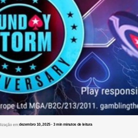
dezembro 10, 2025 · 3 min minutos de leitura
lização em: