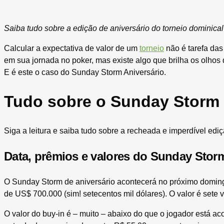
Saiba tudo sobre a edição de aniversário do torneio dominical
Calcular a expectativa de valor de um
torneio
não é tarefa das
em sua jornada no poker, mas existe algo que brilha os olhos
E é este o caso do Sunday Storm Aniversário.
Tudo sobre o Sunday Storm 
Siga a leitura e saiba tudo sobre a recheada e imperdível ed
Data, prêmios e valores do Sunday Storm
O Sunday Storm de aniversário acontecerá no próximo domingo 
de US$ 700.000 (sim! setecentos mil dólares). O valor é sete
O valor do buy-in é – muito – abaixo do que o jogador está 