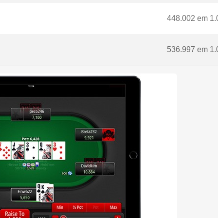
448.002 em 1.
536.997 em 1.