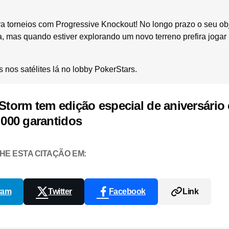
ara torneios com Progressive Knockout! No longo prazo o seu ob
a, mas quando estiver explorando um novo terreno prefira jog
s nos satélites lá no lobby PokerStars.
torm tem edição especial de aniversário
000 garantidos
HE ESTA CITAÇÃO EM:
ram
Twitter
Facebook
Link