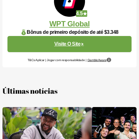
4.5
WPT Global
Bônus de primeiro depósito de até $3.348
Visite O Site
T&Cs Aplicar | Jogar com responsabilidade |
GambleAware
Últimas notícias