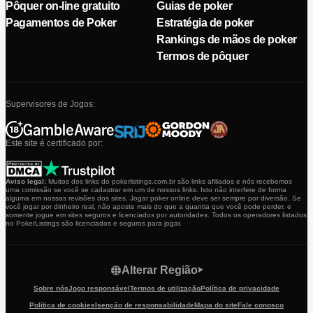
Pôquer on-line gratuito
Guias de poker
Pagamentos de Poker
Estratégia de poker
Rankings de mãos de poker
Termos de pôquer
Supervisores de Jogos:
Este site é certificado por:
Aviso legal:
Muitos dos links do pokerlistings.com.br são links afiliados e nós recebemos
uma comissão se você se cadastrar em um de nossos links. Isto não interfere de forma
alguma em nossas revisões dos sites. Jogar poker online deve ser sempre por diversão. Se
você jogar por dinheiro real, não aposte mais do que a quantia que você pode perder, e
somente jogue em sites seguros e licenciados por autoridades. Todos os operadores listados
no PokerListings são licenciados e seguros para jogar.
Alterar Região
Sobre nós
Jogo responsável
Termos de utilização
Política de privacidade
Política de cookies
Isenção de responsabilidade
Mapa do site
Fale conosco