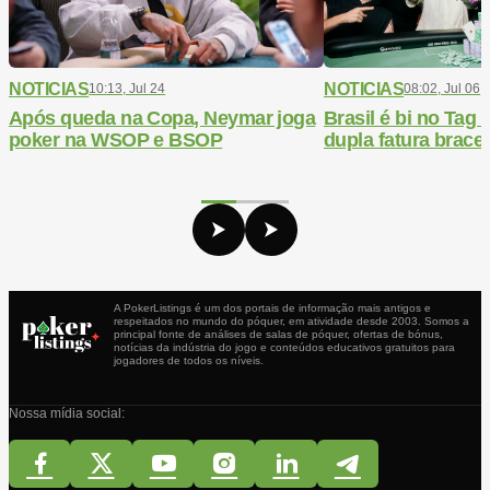
NOTICIAS
NOTICIAS
10:13, Jul 24
08:02, Jul 06
Após queda na Copa, Neymar joga
Brasil é bi no Ta
poker na WSOP e BSOP
dupla fatura bracel
A PokerListings é um dos portais de informação mais antigos e
respeitados no mundo do póquer, em atividade desde 2003. Somos a
principal fonte de análises de salas de póquer, ofertas de bónus,
notícias da indústria do jogo e conteúdos educativos gratuitos para
jogadores de todos os níveis.
Nossa mídia social: