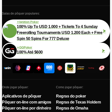
Salas de pôquer populares:
Ignition Poker
100% Up To USD 1.000 + Tickets To 4 Sunday
Freerolling Tournaments USD 1.200 Each + Free
Spin 50 Spins For 777 Deluxe
GGPoker
100% Até $600
Onde jogar pôquer:
Como jogar pôquer:
Aplicativos de pôquer
Regras do poker
Pôquer on-line com amigos
Regras de Texas Holdem
Pôquer on-line por dinheiro
Regras de Omaha