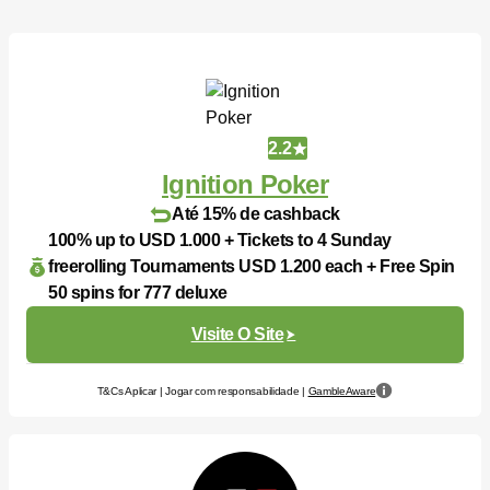
2.2
Ignition Poker
Até 15% de cashback
100% up to USD 1.000 + Tickets to 4 Sunday
freerolling Tournaments USD 1.200 each + Free Spin
50 spins for 777 deluxe
Visite O Site
T&Cs Aplicar | Jogar com responsabilidade |
GambleAware