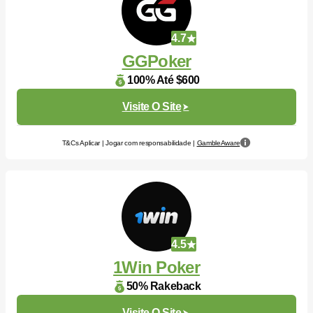
4.7
GGPoker
100% Até $600
Visite O Site
T&Cs Aplicar | Jogar com responsabilidade |
GambleAware
4.5
1Win Poker
50% Rakeback
Visite O Site