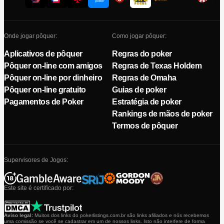
Onde jogar pôquer:
Como jogar pôquer:
Aplicativos de pôquer
Regras do poker
Pôquer on-line com amigos
Regras de Texas Holdem
Pôquer on-line por dinheiro
Regras de Omaha
Pôquer on-line gratuito
Guias de poker
Pagamentos de Poker
Estratégia de poker
Rankings de mãos de poker
Termos de pôquer
Supervisores de Jogos:
Este site é certificado por:
Aviso legal:
Muitos dos links do pokerlistings.com.br são links afiliados e nós recebemos
uma comissão se você se cadastrar em um de nossos links. Isto não interfere de forma