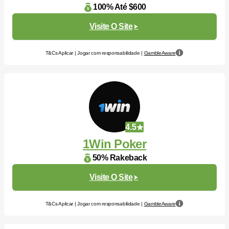
100% Até $600
Visite O Site
T&Cs Aplicar | Jogar com responsabilidade |
GambleAware
4.5
1Win Poker
50% Rakeback
Visite O Site
T&Cs Aplicar | Jogar com responsabilidade |
GambleAware