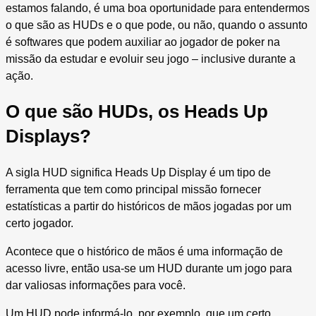
estamos falando, é uma boa oportunidade para entendermos
o que são as HUDs e o que pode, ou não, quando o assunto
é softwares que podem auxiliar ao jogador de poker na
missão da estudar e evoluir seu jogo – inclusive durante a
ação.
O que são HUDs, os Heads Up
Displays?
A sigla HUD significa Heads Up Display é um tipo de
ferramenta que tem como principal missão fornecer
estatísticas a partir do históricos de mãos jogadas por um
certo jogador.
Acontece que o histórico de mãos é uma informação de
acesso livre, então usa-se um HUD durante um jogo para
dar valiosas informações para você.
Um HUD pode informá-lo, por exemplo, que um certo