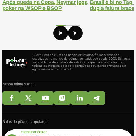
Após queda na Copa, Neymar joga
Brasil é bi no Ta
poker na WSOP e BSOP
dupla fatura bracel
A PokerListings é um dos portais de informação mais antigos e
respeitados no mundo do póquer, em atividade desde 2003. Somos a
principal fonte de análises de salas de póquer, ofertas de bónus,
notícias da indústria do jogo e conteúdos educativos gratuitos para
jogadores de todos os níveis.
Nossa mídia social:
Salas de pôquer populares:
Ignition Poker