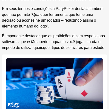
Em seus termos e condições a ParyPoker destaca também
que não permite “Qualquer ferramenta que tome uma
decisão ou aconselhe um jogador – reduzindo assim o
elemento humano do jogo”.
É importante destacar que as proibições dizem respeito aos
softwares que estão aberto enquanto você joga, e nada o
impede de utilizar quaisquer tipos de softwares para estudo.