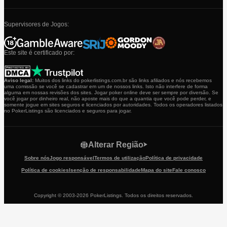
Supervisores de Jogos:
Este site é certificado por:
Aviso legal:
Muitos dos links do pokerlistings.com.br são links afiliados e nós recebemos
uma comissão se você se cadastrar em um de nossos links. Isto não interfere de forma
alguma em nossas revisões dos sites. Jogar poker online deve ser sempre por diversão. Se
você jogar por dinheiro real, não aposte mais do que a quantia que você pode perder, e
somente jogue em sites seguros e licenciados por autoridades. Todos os operadores listados
no PokerListings são licenciados e seguros para jogar.
Alterar Região
Sobre nós
Jogo responsável
Termos de utilização
Política de privacidade
Política de cookies
Isenção de responsabilidade
Mapa do site
Fale conosco
Copyright © 2003-2026 PokerListings. Todos os direitos reservados.