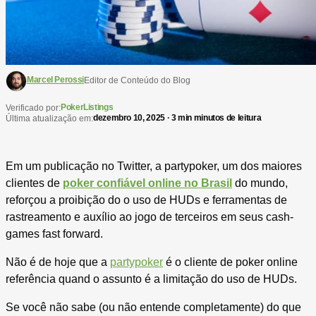
Marcel Perossi
Editor de Conteúdo do Blog
PokerListings
Verificado por:
dezembro 10, 2025 · 3 min minutos de leitura
Última atualização em:
Em um publicação no Twitter, a partypoker, um dos maiores
clientes de
poker confiável online no Brasil
do mundo,
reforçou a proibição do o uso de HUDs e ferramentas de
rastreamento e auxílio ao jogo de terceiros em seus cash-
games fast forward.
Não é de hoje que a
partypoker
é o cliente de poker online
referência quand o assunto é a limitação do uso de HUDs.
Se você não sabe (ou não entende completamente) do que