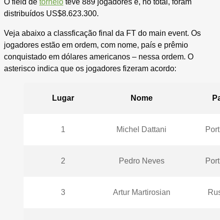
O field de
torneio
teve 889 jogadores e, no total, foram
distribuídos US$8.623.300.
Veja abaixo a classficação final da FT do main event. Os
jogadores estão em ordem, com nome, país e prêmio
conquistado em dólares americanos – nessa ordem. O
asterisco indica que os jogadores fizeram acordo:
Lugar
Nome
Pa
1
Michel Dattani
Port
2
Pedro Neves
Port
3
Artur Martirosian
Rus