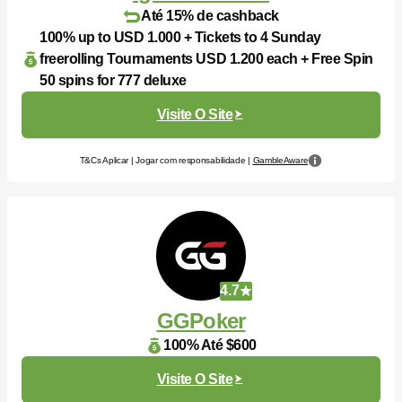
Até 15% de cashback
100% up to USD 1.000 + Tickets to 4 Sunday
freerolling Tournaments USD 1.200 each + Free Spin
50 spins for 777 deluxe
Visite O Site
T&Cs Aplicar | Jogar com responsabilidade |
GambleAware
4.7
GGPoker
100% Até $600
Visite O Site