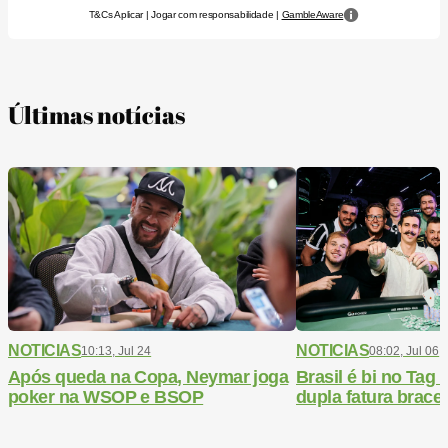
T&Cs Aplicar | Jogar com responsabilidade |
GambleAware
Últimas notícias
NOTICIAS
NOTICIAS
10:13, Jul 24
08:02, Jul 06
Após queda na Copa, Neymar joga
Brasil é bi no Ta
poker na WSOP e BSOP
dupla fatura bracel