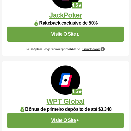
4.5
JackPoker
Rakeback exclusivo de 50%
Visite O Site
T&Cs Aplicar | Jogar com responsabilidade |
GambleAware
4.5
WPT Global
Bônus de primeiro depósito de até $3.348
Visite O Site