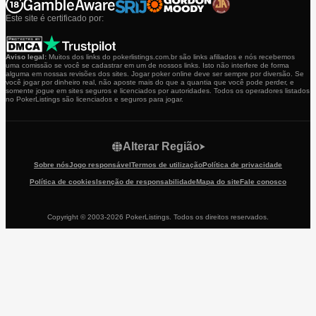
Este site é certificado por:
Aviso legal:
Muitos dos links do pokerlistings.com.br são links afiliados e nós recebemos
uma comissão se você se cadastrar em um de nossos links. Isto não interfere de forma
alguma em nossas revisões dos sites. Jogar poker online deve ser sempre por diversão. Se
você jogar por dinheiro real, não aposte mais do que a quantia que você pode perder, e
somente jogue em sites seguros e licenciados por autoridades. Todos os operadores listados
no PokerListings são licenciados e seguros para jogar.
Alterar Região
Sobre nós
Jogo responsável
Termos de utilização
Política de privacidade
Política de cookies
Isenção de responsabilidade
Mapa do site
Fale conosco
Copyright © 2003-2026 PokerListings. Todos os direitos reservados.