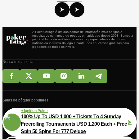
A PokerListings é um dos portais de informação mais antigos e
respeitados no mundo do póquer, em atividade desde 2003. Somos a
principal fonte de análises de salas de póquer, ofertas de bónus,
notícias da indústria do jogo e conteúdos educativos gratuitos para
jogadores de todos os níveis.
Nossa mídia social:
Salas de pôquer populares:
Ignition Poker
100% Up To USD 1.000 + Tickets To 4 Sunday
Freerolling Tournaments USD 1.200 Each + Free
Spin 50 Spins For 777 Deluxe