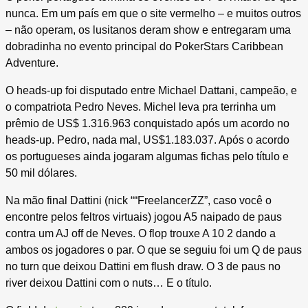
nunca. Em um país em que o site vermelho – e muitos outros
– não operam, os lusitanos deram show e entregaram uma
dobradinha no evento principal do PokerStars Caribbean
Adventure.
O heads-up foi disputado entre Michael Dattani, campeão, e
o compatriota Pedro Neves. Michel leva pra terrinha um
prêmio de US$ 1.316.963 conquistado após um acordo no
heads-up. Pedro, nada mal, US$1.183.037. Após o acordo
os portugueses ainda jogaram algumas fichas pelo título e
50 mil dólares.
Na mão final Dattini (nick ““FreelancerZZ”, caso você o
encontre pelos feltros virtuais) jogou A5 naipado de paus
contra um AJ off de Neves. O flop trouxe A 10 2 dando a
ambos os jogadores o par. O que se seguiu foi um Q de paus
no turn que deixou Dattini em flush draw. O 3 de paus no
river deixou Dattini com o nuts… E o título.