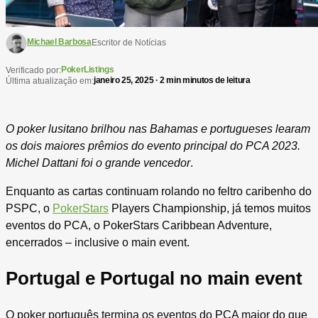
Michael Barbosa
Escritor de Notícias
PokerListings
Verificado por:
janeiro 25, 2025 · 2 min minutos de leitura
Última atualização em:
O poker lusitano brilhou nas Bahamas e portugueses learam
os dois maiores prêmios do evento principal do PCA 2023.
Michel Dattani foi o grande vencedor
.
Enquanto as cartas continuam rolando no feltro caribenho do
PSPC, o
PokerStars
Players Championship, já temos muitos
eventos do PCA, o PokerStars Caribbean Adventure,
encerrados – inclusive o main event.
Portugal e Portugal no main event
O poker português termina os eventos do PCA maior do que