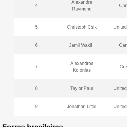
Alexandre
4
Can
Raymond
5
Christoph Csik
United
6
Jamil Wakil
Can
Alexandros
7
Gre
Kolonias
8
Taylor Paur
United
9
Jonathan Little
United
Forras brasileiras