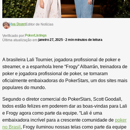
Iva Dozet
Editor de Notícias
PokerListings
Verificado por:
janeiro 27, 2025 · 2 min minutos de leitura
Última atualização em:
A brasileira Lali Tournier, jogadora profissional de poker e
streamer, e a espanhola Irene “Frogy” Albarrán, treinadora de
poker e jogadora profissional de poker, se tornaram
oficialmente embaixadoras do PokerStars, um dos sites mais
populares do mundo.
Segundo o diretor comercial do PokerStars, Scott Goodall,
todos estão felizes em poderem dar as boas-vindas para Lali
e Frogy agora como parte da equipe. “Lali é uma
embaixadora incrível para a crescente comunidade de
poker
no Brasil
, Frogy iluminou nossas telas como parte da equipe