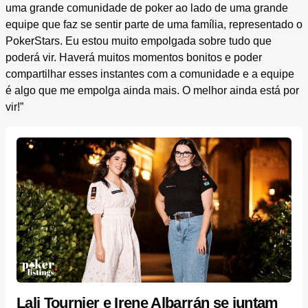
uma grande comunidade de poker ao lado de uma grande
equipe que faz se sentir parte de uma família, representado o
PokerStars. Eu estou muito empolgada sobre tudo que
poderá vir. Haverá muitos momentos bonitos e poder
compartilhar esses instantes com a comunidade e a equipe
é algo que me empolga ainda mais. O melhor ainda está por
vir!”
Lali Tournier e Irene Albarrán se juntam