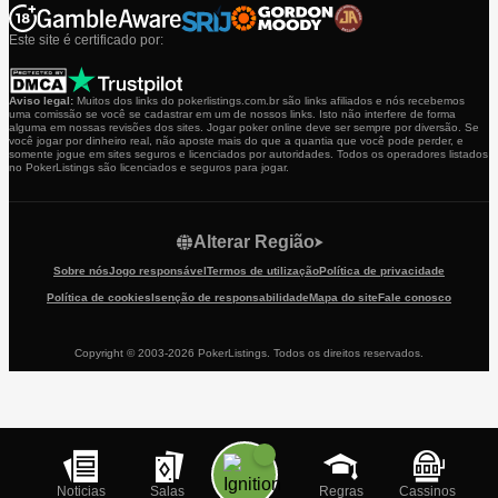
Este site é certificado por:
Aviso legal:
Muitos dos links do pokerlistings.com.br são links afiliados e nós recebemos
uma comissão se você se cadastrar em um de nossos links. Isto não interfere de forma
alguma em nossas revisões dos sites. Jogar poker online deve ser sempre por diversão. Se
você jogar por dinheiro real, não aposte mais do que a quantia que você pode perder, e
somente jogue em sites seguros e licenciados por autoridades. Todos os operadores listados
no PokerListings são licenciados e seguros para jogar.
Alterar Região
Sobre nós
Jogo responsável
Termos de utilização
Política de privacidade
Política de cookies
Isenção de responsabilidade
Mapa do site
Fale conosco
Copyright © 2003-2026 PokerListings. Todos os direitos reservados.
Noticias
Salas
Regras
Cassinos