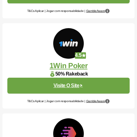
T&Cs Aplicar | Jogar com responsabilidade |
GambleAware
4.5
1Win Poker
50% Rakeback
Visite O Site
T&Cs Aplicar | Jogar com responsabilidade |
GambleAware