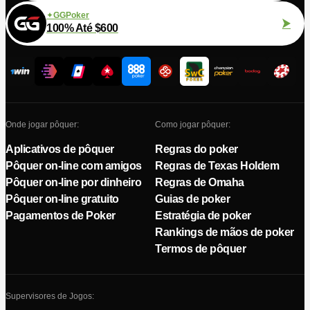
GGPoker
100% Até $600
Onde jogar pôquer:
Como jogar pôquer:
Aplicativos de pôquer
Regras do poker
Pôquer on-line com amigos
Regras de Texas Holdem
Pôquer on-line por dinheiro
Regras de Omaha
Pôquer on-line gratuito
Guias de poker
Pagamentos de Poker
Estratégia de poker
Rankings de mãos de poker
Termos de pôquer
Supervisores de Jogos: