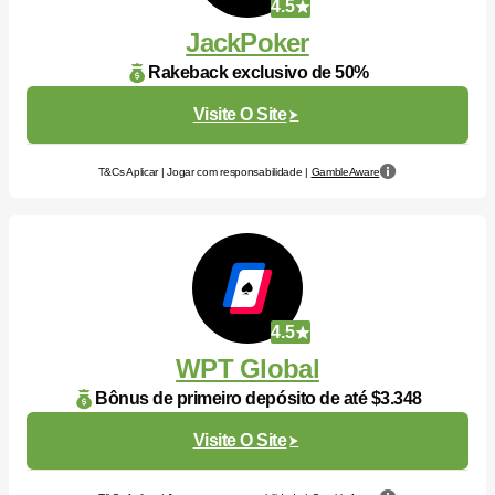
4.5
JackPoker
Rakeback exclusivo de 50%
Visite O Site
T&Cs Aplicar | Jogar com responsabilidade |
GambleAware
4.5
WPT Global
Bônus de primeiro depósito de até $3.348
Visite O Site