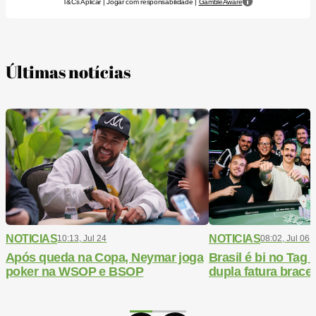
T&Cs Aplicar | Jogar com responsabilidade |
GambleAware
Últimas notícias
NOTICIAS
NOTICIAS
10:13, Jul 24
08:02, Jul 06
Após queda na Copa, Neymar joga
Brasil é bi no Ta
poker na WSOP e BSOP
dupla fatura bracel