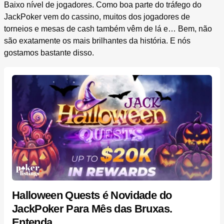
Baixo nível de jogadores. Como boa parte do tráfego do
JackPoker vem do cassino, muitos dos jogadores de
torneios e mesas de cash também vêm de lá e… Bem, não
são exatamente os mais brilhantes da história. E nós
gostamos bastante disso.
Halloween Quests é Novidade do
JackPoker Para Mês das Bruxas.
Entenda