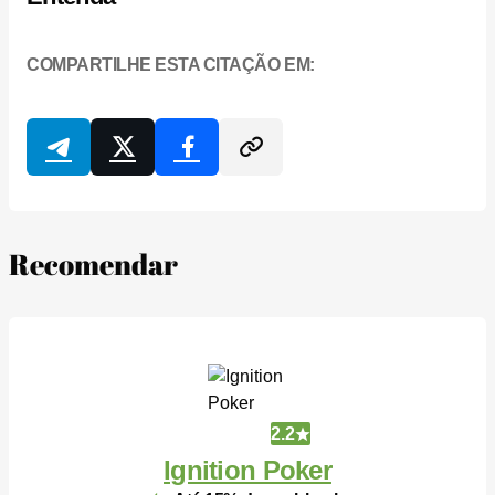
COMPARTILHE ESTA CITAÇÃO EM:
Recomendar
2.2
Ignition Poker