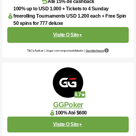
Até 15% de cashback
100% up to USD 1.000 + Tickets to 4 Sunday
freerolling Tournaments USD 1.200 each + Free Spin
50 spins for 777 deluxe
Visite O Site
T&Cs Aplicar | Jogar com responsabilidade |
GambleAware
4.7
GGPoker
100% Até $600
Visite O Site