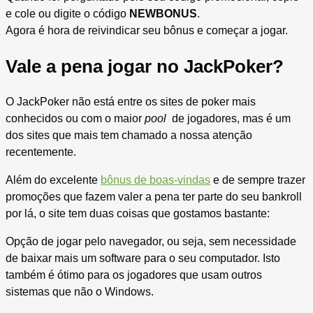
e cole ou digite o código
NEWBONUS
.
Agora é hora de reivindicar seu bônus e começar a jogar.
Vale a pena jogar no JackPoker?
O JackPoker não está entre os sites de poker mais
conhecidos ou com o maior
pool
de jogadores, mas é um
dos sites que mais tem chamado a nossa atenção
recentemente.
Além do excelente
bônus de boas-vindas
e de sempre trazer
promoções que fazem valer a pena ter parte do seu bankroll
por lá, o site tem duas coisas que gostamos bastante:
Opção de jogar pelo navegador, ou seja, sem necessidade
de baixar mais um software para o seu computador. Isto
também é ótimo para os jogadores que usam outros
sistemas que não o Windows.