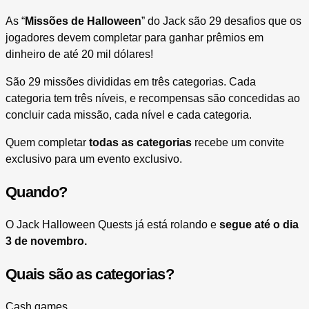
As “
Missões de Halloween
” do Jack são 29 desafios que os
jogadores devem completar para ganhar prêmios em
dinheiro de até 20 mil dólares!
São 29 missões divididas em três categorias. Cada
categoria tem três níveis, e recompensas são concedidas ao
concluir cada missão, cada nível e cada categoria.
Quem completar
todas as categorias
recebe um convite
exclusivo para um evento exclusivo.
Quando?
O Jack Halloween Quests já está rolando e
segue até o dia
3 de novembro.
Quais são as categorias?
Cash games