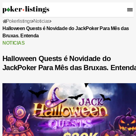
Pokerlistings
Noticias
Halloween Quests é Novidade do JackPoker Para Mês das
Bruxas. Entenda
NOTICIAS
Halloween Quests é Novidade do
JackPoker Para Mês das Bruxas. Entend