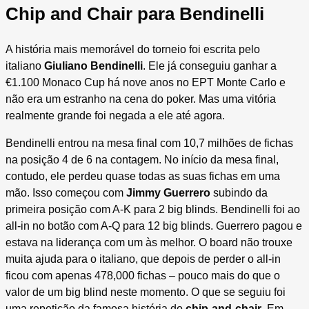
Chip and Chair para Bendinelli
A história mais memorável do torneio foi escrita pelo
italiano
Giuliano Bendinelli
. Ele já conseguiu ganhar a
€1.100 Monaco Cup há nove anos no EPT Monte Carlo e
não era um estranho na cena do poker. Mas uma vitória
realmente grande foi negada a ele até agora.
Bendinelli entrou na mesa final com 10,7 milhões de fichas
na posição 4 de 6 na contagem. No início da mesa final,
contudo, ele perdeu quase todas as suas fichas em uma
mão. Isso começou com
Jimmy Guerrero
subindo da
primeira posição com A-K para 2 big blinds. Bendinelli foi ao
all-in no botão com A-Q para 12 big blinds. Guerrero pagou e
estava na liderança com um às melhor. O board não trouxe
muita ajuda para o italiano, que depois de perder o all-in
ficou com apenas 478,000 fichas – pouco mais do que o
valor de um big blind neste momento. O que se seguiu foi
uma repetição da famosa história do
chip-and-chair
. Em