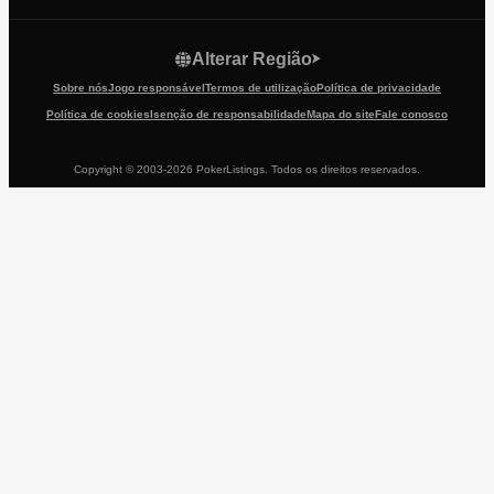
Alterar Região
Sobre nós
Jogo responsável
Termos de utilização
Política de privacidade
Política de cookies
Isenção de responsabilidade
Mapa do site
Fale conosco
Copyright © 2003-2026 PokerListings. Todos os direitos reservados.