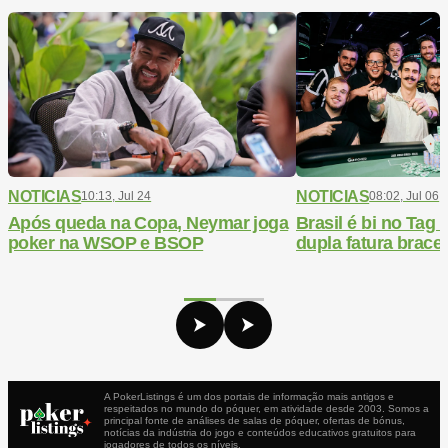
NOTICIAS
NOTICIAS
10:13, Jul 24
08:02, Jul 06
Após queda na Copa, Neymar joga
Brasil é bi no Ta
poker na WSOP e BSOP
dupla fatura bracel
A PokerListings é um dos portais de informação mais antigos e
respeitados no mundo do póquer, em atividade desde 2003. Somos a
principal fonte de análises de salas de póquer, ofertas de bónus,
notícias da indústria do jogo e conteúdos educativos gratuitos para
jogadores de todos os níveis.