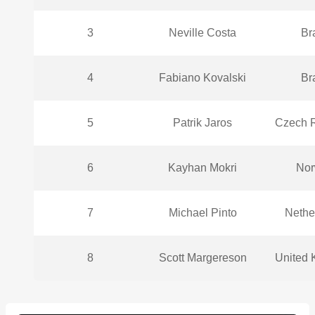
3
Neville Costa
Bra
4
Fabiano Kovalski
Bra
5
Patrik Jaros
Czech R
6
Kayhan Mokri
Nor
7
Michael Pinto
Nethe
8
Scott Margereson
United 