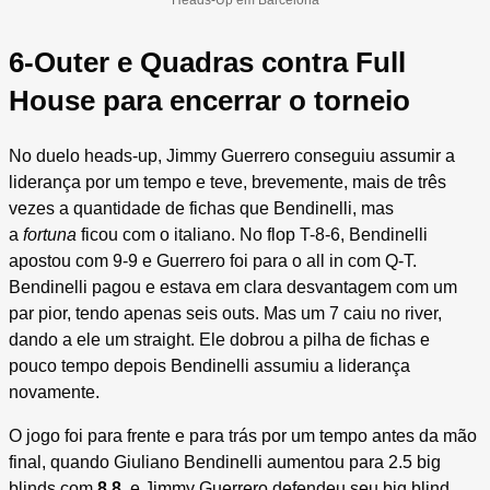
6-Outer e Quadras contra Full
House para encerrar o torneio
No duelo heads-up, Jimmy Guerrero conseguiu assumir a
liderança por um tempo e teve, brevemente, mais de três
vezes a quantidade de fichas que Bendinelli, mas
a
fortuna
ficou com o italiano. No flop T-8-6, Bendinelli
apostou com 9-9 e Guerrero foi para o all in com Q-T.
Bendinelli pagou e estava em clara desvantagem com um
par pior, tendo apenas seis outs. Mas um 7 caiu no river,
dando a ele um straight. Ele dobrou a pilha de fichas e
pouco tempo depois Bendinelli assumiu a liderança
novamente.
O jogo foi para frente e para trás por um tempo antes da mão
final, quando Giuliano Bendinelli aumentou para 2.5 big
blinds com
8 8
e Jimmy Guerrero defendeu seu big blind