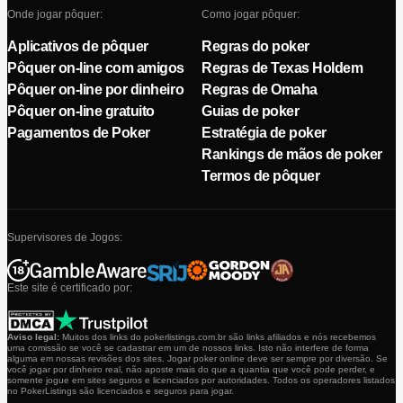
Onde jogar pôquer:
Como jogar pôquer:
Aplicativos de pôquer
Regras do poker
Pôquer on-line com amigos
Regras de Texas Holdem
Pôquer on-line por dinheiro
Regras de Omaha
Pôquer on-line gratuito
Guias de poker
Pagamentos de Poker
Estratégia de poker
Rankings de mãos de poker
Termos de pôquer
Supervisores de Jogos:
Este site é certificado por:
Aviso legal:
Muitos dos links do pokerlistings.com.br são links afiliados e nós recebemos
uma comissão se você se cadastrar em um de nossos links. Isto não interfere de forma
alguma em nossas revisões dos sites. Jogar poker online deve ser sempre por diversão. Se
você jogar por dinheiro real, não aposte mais do que a quantia que você pode perder, e
somente jogue em sites seguros e licenciados por autoridades. Todos os operadores listados
no PokerListings são licenciados e seguros para jogar.