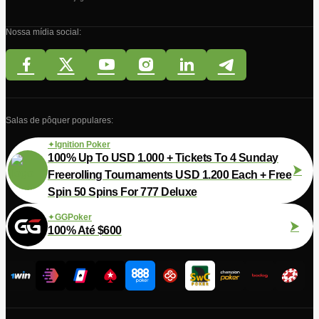
Nossa mídia social:
Salas de pôquer populares:
Ignition Poker
100% Up To USD 1.000 + Tickets To 4 Sunday
Freerolling Tournaments USD 1.200 Each + Free
Spin 50 Spins For 777 Deluxe
GGPoker
100% Até $600