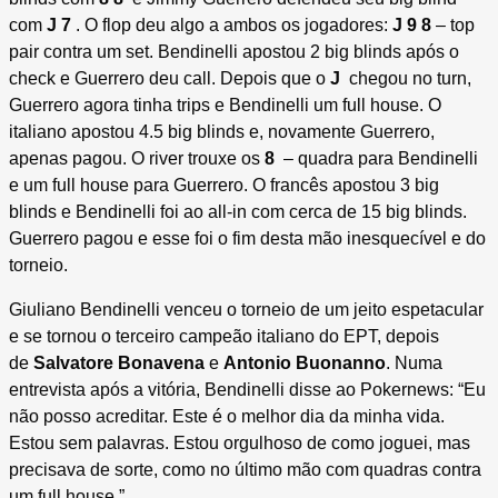
com
J 7
. O flop deu algo a ambos os jogadores:
J 9 8
– top
pair contra um set. Bendinelli apostou 2 big blinds após o
check e Guerrero deu call. Depois que o
J
chegou no turn,
Guerrero agora tinha trips e Bendinelli um full house. O
italiano apostou 4.5 big blinds e, novamente Guerrero,
apenas pagou. O river trouxe os
8
– quadra para Bendinelli
e um full house para Guerrero. O francês apostou 3 big
blinds e Bendinelli foi ao all-in com cerca de 15 big blinds.
Guerrero pagou e esse foi o fim desta mão inesquecível e do
torneio.
Giuliano Bendinelli venceu o torneio de um jeito espetacular
e se tornou o terceiro campeão italiano do EPT, depois
de
Salvatore Bonavena
e
Antonio Buonanno
. Numa
entrevista após a vitória, Bendinelli disse ao Pokernews: “Eu
não posso acreditar. Este é o melhor dia da minha vida.
Estou sem palavras. Estou orgulhoso de como joguei, mas
precisava de sorte, como no último mão com quadras contra
um full house.”