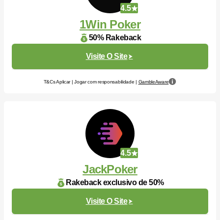
4.5
1Win Poker
50% Rakeback
Visite O Site
T&Cs Aplicar | Jogar com responsabilidade |
GambleAware
4.5
JackPoker
Rakeback exclusivo de 50%
Visite O Site