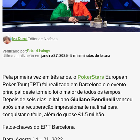
Iva Dozet
Editor de Notícias
PokerListings
Verificado por:
janeiro 27, 2025 · 5 min minutos de leitura
Última atualização em:
Pela primeira vez em três anos, o
PokerStars
European
Poker Tour (EPT) foi realizado em Barcelona e o evento
principal deste torneio foi o maior de todos os tempos.
Depois de seis dias, o italiano
Giuliano Bendinelli
venceu
após uma recuperação impressionante na final para
conquistar o título, além do quase €1.5 milhão.
Fatos-chaves do EPT Barcelona
Data
: Agosto 14 – 21, 2022