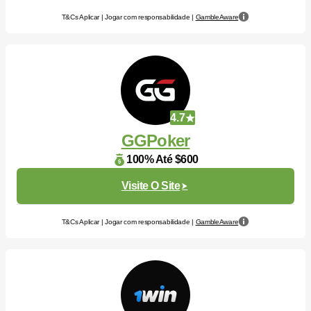
T&Cs Aplicar | Jogar com responsabilidade |
GambleAware
4.7
GGPoker
100% Até $600
Visite O Site
T&Cs Aplicar | Jogar com responsabilidade |
GambleAware