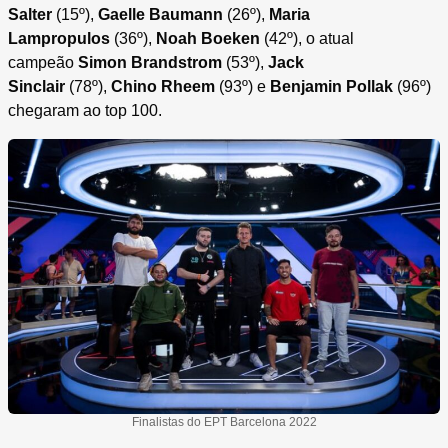
Salter
(15º),
Gaelle Baumann
(26º),
Maria
Lampropulos
(36º),
Noah Boeken
(42º), o atual
campeão
Simon Brandstrom
(53º),
Jack
Sinclair
(78º),
Chino Rheem
(93º) e
Benjamin Pollak
(96º)
chegaram ao top 100.
Finalistas do EPT Barcelona 2022