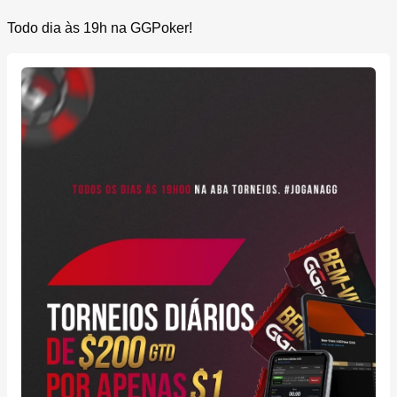
Todo dia às 19h na GGPoker!