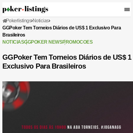
Pokerlistings
Noticias
GGPoker Tem Torneios Diários de US$ 1 Exclusivo Para
Brasileiros
NOTICIAS
GGPOKER NEWS
PROMOCOES
GGPoker Tem Torneios Diários de US$ 1
Exclusivo Para Brasileiros