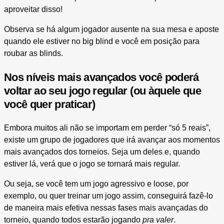
aproveitar disso!
Observa se há algum jogador ausente na sua mesa e aposte
quando ele estiver no big blind e você em posição para
roubar as blinds.
Nos níveis mais avançados você poderá
voltar ao seu jogo regular (ou àquele que
você quer praticar)
Embora muitos ali não se importam em perder “só 5 reais”,
existe um grupo de jogadores que irá avançar aos momentos
mais avançados dos torneios. Seja um deles e, quando
estiver lá, verá que o jogo se tornará mais regular.
Ou seja, se você tem um jogo agressivo e loose, por
exemplo, ou quer treinar um jogo assim, conseguirá fazê-lo
de maneira mais efetiva nessas fases mais avançadas do
torneio, quando todos estarão jogando
pra valer
.