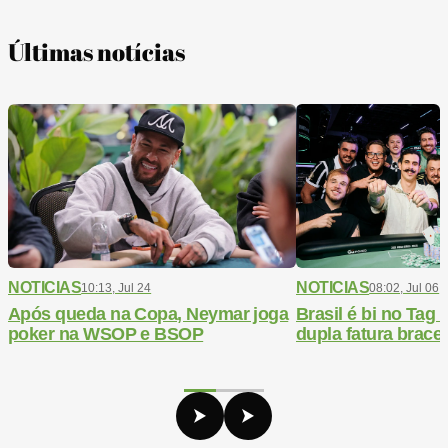
Últimas notícias
NOTICIAS
NOTICIAS
10:13, Jul 24
08:02, Jul 06
Após queda na Copa, Neymar joga
Brasil é bi no Ta
poker na WSOP e BSOP
dupla fatura bracel