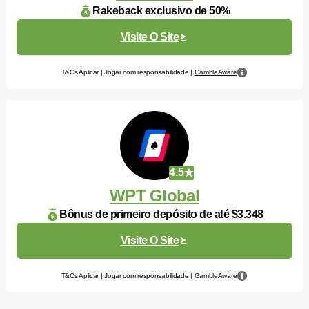
Rakeback exclusivo de 50%
Visite O Site
T&Cs Aplicar | Jogar com responsabilidade |
GambleAware
4.5
WPT Global
Bônus de primeiro depósito de até $3.348
Visite O Site
T&Cs Aplicar | Jogar com responsabilidade |
GambleAware