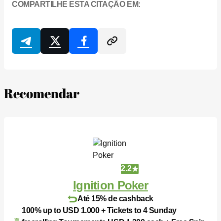
COMPARTILHE ESTA CITAÇÃO EM:
Recomendar
2.2
Ignition Poker
Até 15% de cashback
100% up to USD 1.000 + Tickets to 4 Sunday