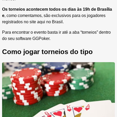
Os torneios acontecem todos os dias às 19h de Brasília
e
, como comentamos, são exclusivos para os jogadores
registrados no site aqui no Brasil.
Para encontrar o evento basta ir até a aba “torneios” dentro
do seu software GGPoker.
Como jogar torneios do tipo