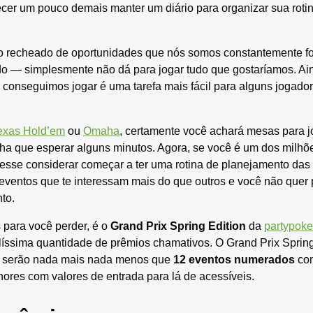
ecer um pouco demais manter um diário para organizar sua roti
ão recheado de oportunidades que nós somos constantemente f
 — simplesmente não dá para jogar tudo que gostaríamos. Ai
e conseguimos jogar é uma tarefa mais fácil para alguns jogado
exas Hold’em
ou
Omaha
, certamente você achará mesas para 
ha que esperar alguns minutos. Agora, se você é um dos milhõ
esse considerar começar a ter uma rotina de planejamento da
 eventos que te interessam mais do que outros e você não quer
nto.
 para você perder, é o
Grand Prix Spring Edition
da
partypoke
líssima quantidade de prêmios chamativos. O Grand Prix Spring
 serão nada mais nada menos que
12 eventos numerados
com
ores com valores de entrada para lá de acessíveis.