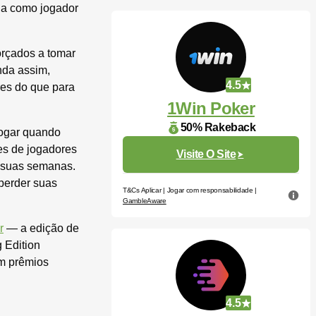
na como jogador
orçados a tomar
nda assim,
4.5
res do que para
1Win Poker
50% Rakeback
jogar quando
es de jogadores
Visite O Site
s suas semanas.
 perder suas
T&Cs Aplicar | Jogar com responsabilidade |
GambleAware
r
— a edição de
 Edition
 prêmios
4.5