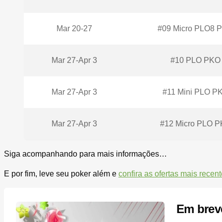
Mar 20-27
#09 Micro PLO8 
Mar 27-Apr 3
#10 PLO PKO
Mar 27-Apr 3
#11 Mini PLO P
Mar 27-Apr 3
#12 Micro PLO 
Siga acompanhando para mais informações…
E por fim, leve seu poker além e
confira as ofertas mais rece
Em breve