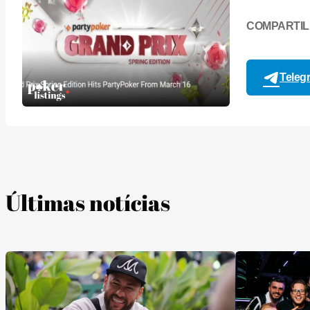
COMPARTIL
Teleg
Últimas notícias