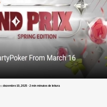
dezembro 10, 2025 · 2 min minutos de leitura
em: