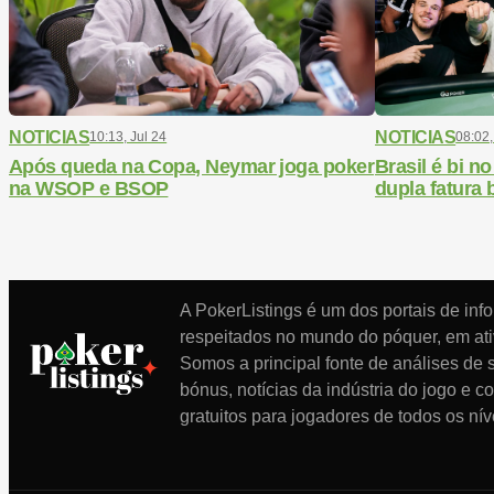
NOTICIAS
NOTICIAS
10:13, Jul 24
08:02,
Após queda na Copa, Neymar joga poker
Brasil é bi 
na WSOP e BSOP
dupla fatura 
A PokerListings é um dos portais de inf
respeitados no mundo do póquer, em at
Somos a principal fonte de análises de s
bónus, notícias da indústria do jogo e 
gratuitos para jogadores de todos os nív