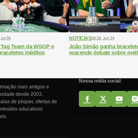
NOTICIAS
 Jul 06
08:39, Jun 24
no Tag Team da WSOP e
João Simão ganha bracele
braceletes inéditos
reacende debate sobre melh
Nossa mídia social:
ormação mais antigos e
ividade desde 2003.
alas de póquer, ofertas de
conteúdos educativos
eis.