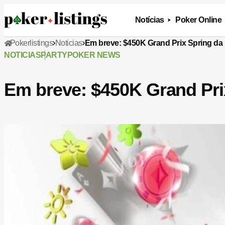
Notícias
Poker Online
Pokerlistings
Noticias
Em breve: $450K Grand Prix Spring da
NOTICIAS
PARTYPOKER NEWS
Em breve: $450K Grand Pri