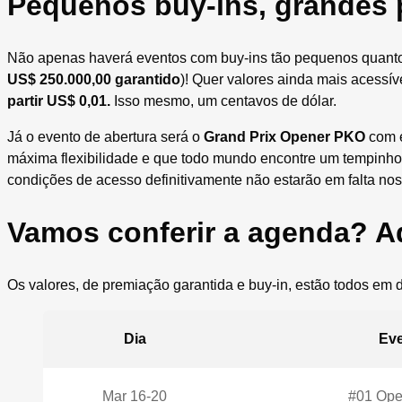
Pequenos buy-ins, grandes 
Não apenas haverá eventos com buy-ins tão pequenos quan
US$ 250.000,00 garantido
)! Quer valores ainda mais acessív
partir US$ 0,01.
Isso mesmo, um centavos de dólar.
Já o evento de abertura será o
Grand Prix Opener PKO
com e
máxima flexibilidade e que todo mundo encontre um tempinho
condições de acesso definitivamente não estarão em falta nos
Vamos conferir a agenda? Aq
Os valores, de premiação garantida e buy-in, estão todos em 
Dia
Ev
Mar 16-20
#01 Op