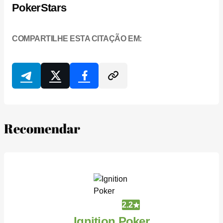
PokerStars
COMPARTILHE ESTA CITAÇÃO EM:
Recomendar
2.2
Ignition Poker