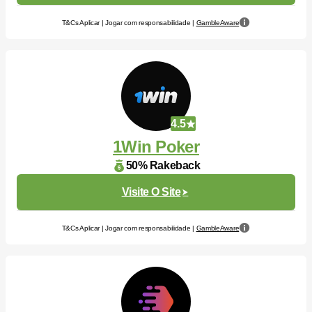
T&Cs Aplicar | Jogar com responsabilidade |
GambleAware
4.5
1Win Poker
50% Rakeback
Visite O Site
T&Cs Aplicar | Jogar com responsabilidade |
GambleAware