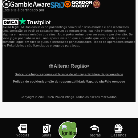
Este site é certificado por:
Aviso legal:
Muitos dos links do pokerlistings.com.br são links afiliados e nós recebemos
uma comissão se você se cadastrar em um de nossos links. Isto não interfere de forma
alguma em nossas revisões dos sites. Jogar poker online deve ser sempre por diversão. Se
você jogar por dinheiro real, não aposte mais do que a quantia que você pode perder, e
somente jogue em sites seguros e licenciados por autoridades. Todos os operadores listados
no PokerListings são licenciados e seguros para jogar.
Alterar Região
Sobre nós
Jogo responsável
Termos de utilização
Política de privacidade
Política de cookies
Isenção de responsabilidade
Mapa do site
Fale conosco
Copyright © 2003-2026 PokerListings. Todos os direitos reservados.
Noticias
Salas
Regras
Cassinos