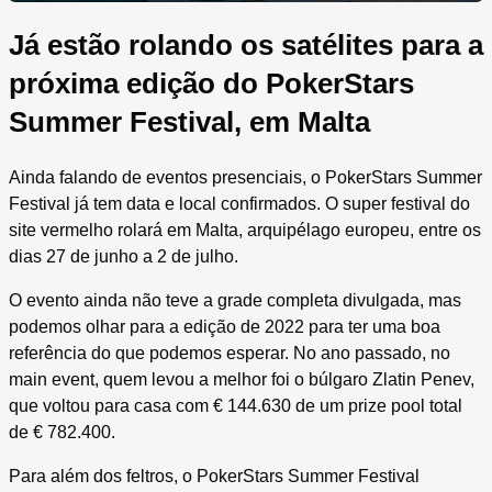
Já estão rolando os satélites para a
próxima edição do PokerStars
Summer Festival, em Malta
Ainda falando de eventos presenciais, o PokerStars Summer
Festival já tem data e local confirmados. O super festival do
site vermelho rolará em Malta, arquipélago europeu, entre os
dias 27 de junho a 2 de julho.
O evento ainda não teve a grade completa divulgada, mas
podemos olhar para a edição de 2022 para ter uma boa
referência do que podemos esperar. No ano passado, no
main event, quem levou a melhor foi o búlgaro Zlatin Penev,
que voltou para casa com € 144.630 de um prize pool total
de € 782.400.
Para além dos feltros, o PokerStars Summer Festival