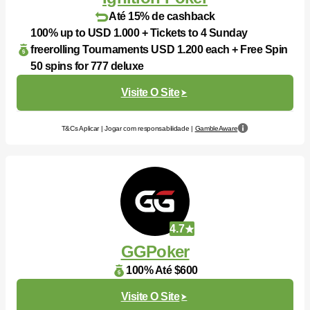
Até 15% de cashback
100% up to USD 1.000 + Tickets to 4 Sunday
freerolling Tournaments USD 1.200 each + Free Spin
50 spins for 777 deluxe
Visite O Site
T&Cs Aplicar | Jogar com responsabilidade |
GambleAware
4.7
GGPoker
100% Até $600
Visite O Site