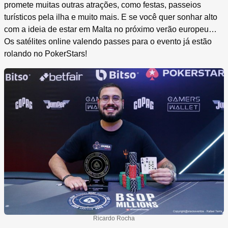
promete muitas outras atrações, como festas, passeios
turísticos pela ilha e muito mais. E se você quer sonhar alto
com a ideia de estar em Malta no próximo verão europeu…
Os satélites online valendo passes para o evento já estão
rolando no PokerStars!
Ricardo Rocha