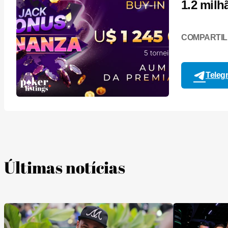
1.2 mil
COMPARTIL
Teleg
Últimas notícias