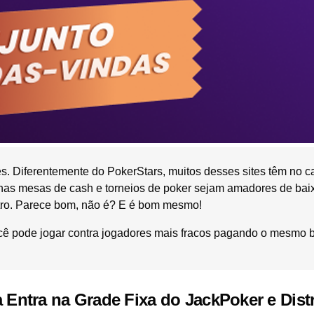
tes. Diferentemente do PokerStars, muitos desses sites têm no c
s nas mesas de cash e torneios de poker sejam amadores de bai
utro. Parece bom, não é? E é bom mesmo!
 pode jogar contra jogadores mais fracos pagando o mesmo b
Entra na Grade Fixa do JackPoker e Dist