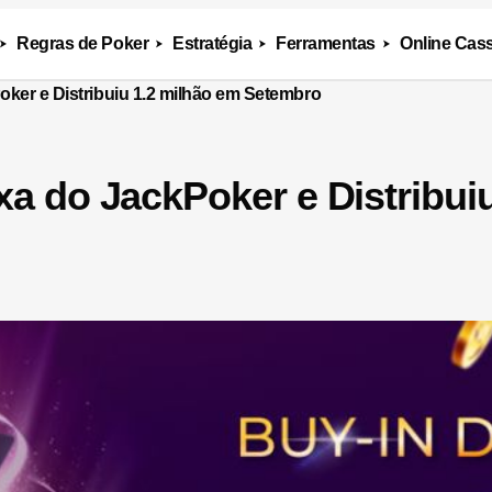
Regras de Poker
Estratégia
Ferramentas
Online Cas
ker e Distribuiu 1.2 milhão em Setembro
a do JackPoker e Distribuiu