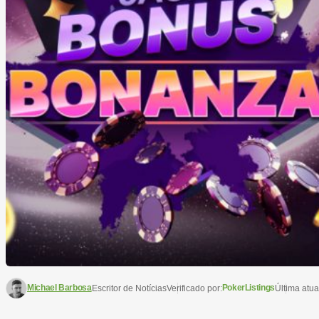
Michael Barbosa
PokerListings
Escritor de Notícias
Verificado por:
Última atua