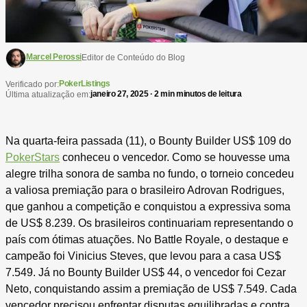
Marcel Perossi
Editor de Conteúdo do Blog
PokerListings
Verificado por:
janeiro 27, 2025 · 2 min minutos de leitura
Última atualização em:
Na quarta-feira passada (11), o Bounty Builder US$ 109 do
PokerStars
conheceu o vencedor. Como se houvesse uma
alegre trilha sonora de samba no fundo, o torneio concedeu
a valiosa premiação para o brasileiro Adrovan Rodrigues,
que ganhou a competição e conquistou a expressiva soma
de US$ 8.239. Os brasileiros continuariam representando o
país com ótimas atuações. No Battle Royale, o destaque e
campeão foi Vinicius Steves, que levou para a casa US$
7.549. Já no Bounty Builder US$ 44, o vencedor foi Cezar
Neto, conquistando assim a premiação de US$ 7.549. Cada
vencedor precisou enfrentar disputas equilibradas e contra