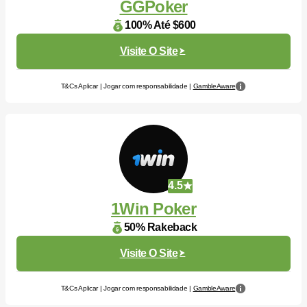
GGPoker
100% Até $600
Visite O Site
T&Cs Aplicar | Jogar com responsabilidade |
GambleAware
4.5
1Win Poker
50% Rakeback
Visite O Site
T&Cs Aplicar | Jogar com responsabilidade |
GambleAware