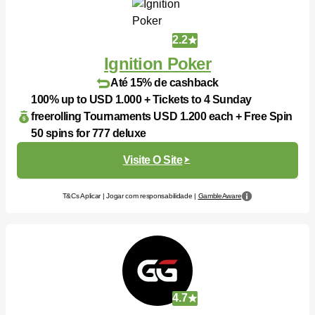
2.2
Ignition Poker
Até 15% de cashback
100% up to USD 1.000 + Tickets to 4 Sunday
freerolling Tournaments USD 1.200 each + Free Spin
50 spins for 777 deluxe
Visite O Site
T&Cs Aplicar | Jogar com responsabilidade |
GambleAware
4.7