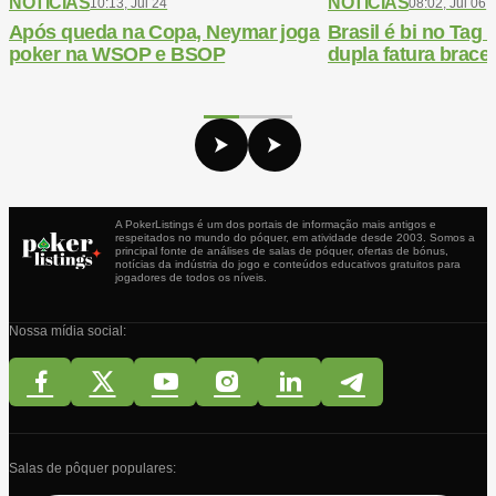
NOTICIAS
NOTICIAS
10:13, Jul 24
08:02, Jul 06
Após queda na Copa, Neymar joga
Brasil é bi no Ta
poker na WSOP e BSOP
dupla fatura bracel
A PokerListings é um dos portais de informação mais antigos e
respeitados no mundo do póquer, em atividade desde 2003. Somos a
principal fonte de análises de salas de póquer, ofertas de bónus,
notícias da indústria do jogo e conteúdos educativos gratuitos para
jogadores de todos os níveis.
Nossa mídia social:
Salas de pôquer populares: