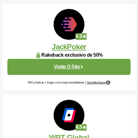
4.5
JackPoker
Rakeback exclusivo de 50%
Visite O Site
T&Cs Aplicar | Jogar com responsabilidade |
GambleAware
4.5
WPT Global