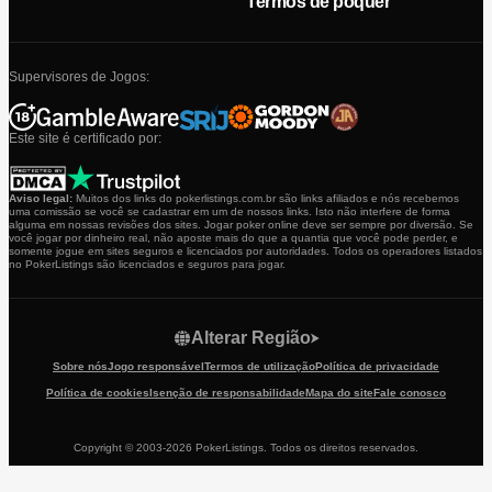
Termos de pôquer
Supervisores de Jogos:
Este site é certificado por:
Aviso legal:
Muitos dos links do pokerlistings.com.br são links afiliados e nós recebemos
uma comissão se você se cadastrar em um de nossos links. Isto não interfere de forma
alguma em nossas revisões dos sites. Jogar poker online deve ser sempre por diversão. Se
você jogar por dinheiro real, não aposte mais do que a quantia que você pode perder, e
somente jogue em sites seguros e licenciados por autoridades. Todos os operadores listados
no PokerListings são licenciados e seguros para jogar.
Alterar Região
Sobre nós
Jogo responsável
Termos de utilização
Política de privacidade
Política de cookies
Isenção de responsabilidade
Mapa do site
Fale conosco
Copyright © 2003-2026 PokerListings. Todos os direitos reservados.