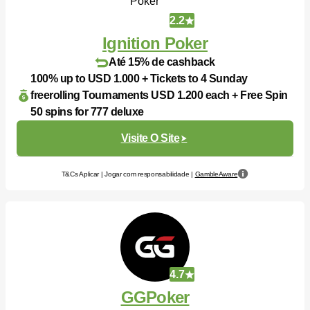
2.2
Ignition Poker
Até 15% de cashback
100% up to USD 1.000 + Tickets to 4 Sunday
freerolling Tournaments USD 1.200 each + Free Spin
50 spins for 777 deluxe
Visite O Site
T&Cs Aplicar | Jogar com responsabilidade |
GambleAware
4.7
GGPoker