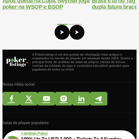
Após queda na Copa, Neymar joga
Brasil é bi no Ta
poker na WSOP e BSOP
dupla fatura bracel
A PokerListings é um dos portais de informação mais antigos e
respeitados no mundo do póquer, em atividade desde 2003. Somos a
principal fonte de análises de salas de póquer, ofertas de bónus,
notícias da indústria do jogo e conteúdos educativos gratuitos para
jogadores de todos os níveis.
Nossa mídia social:
Salas de pôquer populares:
Ignition Poker