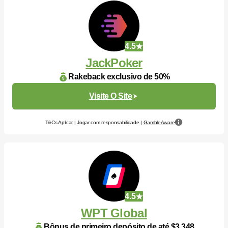
4.5
JackPoker
Rakeback exclusivo de 50%
Visite O Site
T&Cs Aplicar | Jogar com responsabilidade |
GambleAware
4.5
WPT Global
Bônus de primeiro depósito de até $3.348