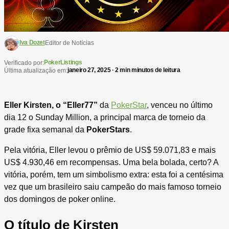
Iva Dozet
Editor de Notícias
PokerListings
Verificado por:
janeiro 27, 2025 · 2 min minutos de leitura
Última atualização em:
Eller Kirsten, o “Eller77”
da
PokerStar
, venceu no último
dia 12 o Sunday Million, a principal marca de torneio da
grade fixa semanal da
PokerStars
.
Pela vitória, Eller levou o prêmio de US$ 59.071,83 e mais
US$ 4.930,46 em recompensas. Uma bela bolada, certo? A
vitória, porém, tem um simbolismo extra: esta foi a centésima
vez que um brasileiro saiu campeão do mais famoso torneio
dos domingos de poker online.
O título de Kirsten