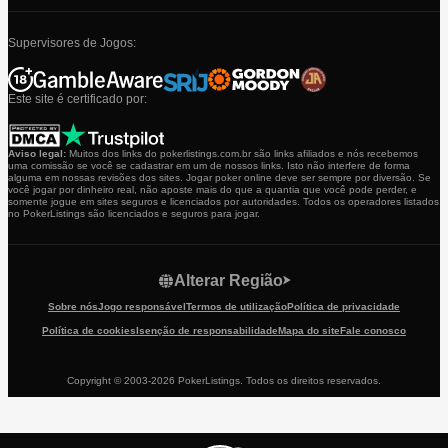
Supervisores de Jogos:
Este site é certificado por:
Aviso legal:
Muitos dos links do pokerlistings.com.br são links afiliados e nós recebemos
uma comissão se você se cadastrar em um de nossos links. Isto não interfere de forma
alguma em nossas revisões dos sites. Jogar poker online deve ser sempre por diversão. Se
você jogar por dinheiro real, não aposte mais do que a quantia que você pode perder, e
somente jogue em sites seguros e licenciados por autoridades. Todos os operadores listados
no PokerListings são licenciados e seguros para jogar.
Alterar Região
Sobre nós
Jogo responsável
Termos de utilização
Política de privacidade
Política de cookies
Isenção de responsabilidade
Mapa do site
Fale conosco
Copyright © 2003-2026 PokerListings. Todos os direitos reservados.