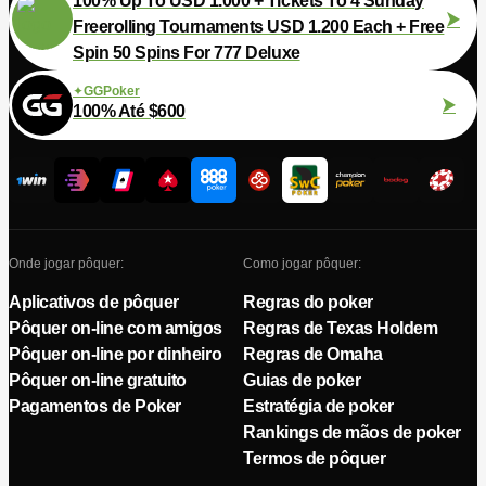
100% Up To USD 1.000 + Tickets To 4 Sunday
Freerolling Tournaments USD 1.200 Each + Free
Spin 50 Spins For 777 Deluxe
GGPoker
100% Até $600
Onde jogar pôquer:
Como jogar pôquer:
Aplicativos de pôquer
Regras do poker
Pôquer on-line com amigos
Regras de Texas Holdem
Pôquer on-line por dinheiro
Regras de Omaha
Pôquer on-line gratuito
Guias de poker
Pagamentos de Poker
Estratégia de poker
Rankings de mãos de poker
Termos de pôquer