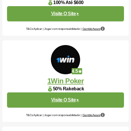
100% Até $600
Visite O Site
T&Cs Aplicar | Jogar com responsabilidade |
GambleAware
4.5
1Win Poker
50% Rakeback
Visite O Site
T&Cs Aplicar | Jogar com responsabilidade |
GambleAware