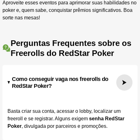
Aproveite esses eventos para aprimorar suas habilidades no
poker e, quem sabe, conquistar prêmios significativos. Boa
sorte nas mesas!
Perguntas Frequentes sobre os
Freerolls do RedStar Poker
Como conseguir vaga nos freerolls do
RedStar Poker?
Basta criar sua conta, acessar o lobby, localizar um
freeroll e se registrar. Alguns exigem
senha RedStar
Poker
, divulgada por parceiros e promoções.