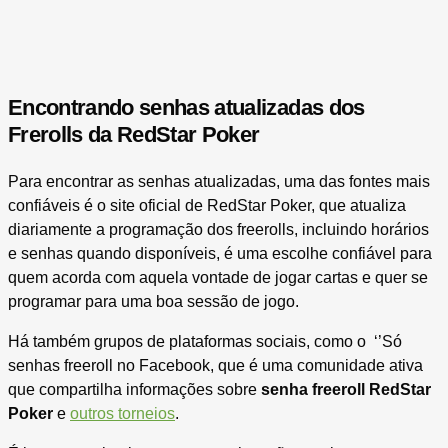
Encontrando senhas atualizadas dos
Frerolls da RedStar Poker
Para encontrar as senhas atualizadas, uma das fontes mais
confiáveis é o site oficial de RedStar Poker, que atualiza
diariamente a programação dos freerolls, incluindo horários
e senhas quando disponíveis, é uma escolhe confiável para
quem acorda com aquela vontade de jogar cartas e quer se
programar para uma boa sessão de jogo.
Há também grupos de plataformas sociais, como o ‘’Só
senhas freeroll no Facebook, que é uma comunidade ativa
que compartilha informações sobre
senha freeroll RedStar
Poker
e
outros torneios
.