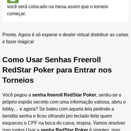
você será colocado na mesa assim que o torneio
começar.
Pronto. Agora é só esperar o dealer virtual distribuir as cartas
e fazer mágica!
Como Usar Senhas Freeroll
RedStar Poker para Entrar nos
Torneios
Você pegou a
senha freeroll RedStar Poker
, sentiu-se o
próprio espião secreto com uma informação valiosa, abriu o
lobby… e agora? Se bateu com aquela tela pedindo a
bendita senha e ficou olhando pro teclado feito quem
esqueceu o CPF na boca do caixa, respira. Vamos resolver
isso juntos.Usar a
senha RedStar Poker
é simples, mas