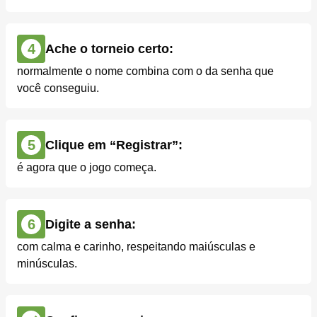
4
Ache o torneio certo:
normalmente o nome combina com o da senha que
você conseguiu.
5
Clique em “Registrar”:
é agora que o jogo começa.
6
Digite a senha:
com calma e carinho, respeitando maiúsculas e
minúsculas.