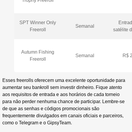
Trophy Freeroll
SPT Winner Only
Entrad
Semanal
Freeroll
satélite 
Autumn Fishing
Semanal
R$ 2
Freeroll
Esses freerolls oferecem uma excelente oportunidade para
aumentar seu bankroll sem investir dinheiro. Fique atento
aos requisitos de entrada e aos horários de cada torneio
para não perder nenhuma chance de participar. Lembre-se
de que as senhas e códigos promocionais são
frequentemente divulgados em canais oficiais e parceiros,
como o Telegram e o GipsyTeam.