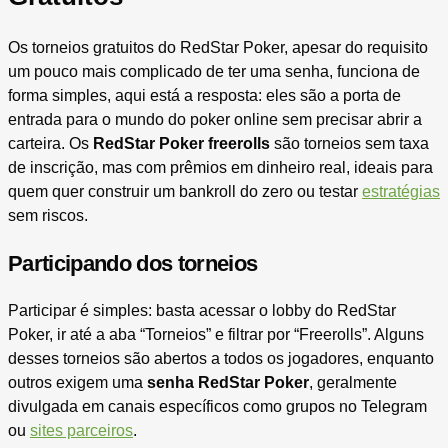
Os torneios gratuitos do RedStar Poker, apesar do requisito
um pouco mais complicado de ter uma senha, funciona de
forma simples, aqui está a resposta: eles são a porta de
entrada para o mundo do poker online sem precisar abrir a
carteira. Os
RedStar Poker freerolls
são torneios sem taxa
de inscrição, mas com prêmios em dinheiro real, ideais para
quem quer construir um bankroll do zero ou testar
estratégias
sem riscos.
Participando dos torneios
Participar é simples: basta acessar o lobby do RedStar
Poker, ir até a aba “Torneios” e filtrar por “Freerolls”. Alguns
desses torneios são abertos a todos os jogadores, enquanto
outros exigem uma
senha RedStar Poker
, geralmente
divulgada em canais específicos como grupos no Telegram
ou
sites parceiros
.