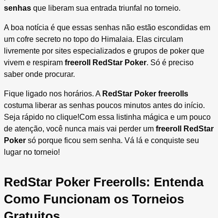
senhas
que liberam sua entrada triunfal no torneio.
A boa notícia é que essas senhas não estão escondidas em
um cofre secreto no topo do Himalaia. Elas circulam
livremente por sites especializados e grupos de poker que
vivem e respiram
freeroll RedStar Poker
. Só é preciso
saber onde procurar.
Fique ligado nos horários. A
RedStar Poker freerolls
costuma liberar as senhas poucos minutos antes do início.
Seja rápido no clique!Com essa listinha mágica e um pouco
de atenção, você nunca mais vai perder um
freeroll RedStar
Poker
só porque ficou sem senha. Vá lá e conquiste seu
lugar no torneio!
RedStar Poker Freerolls: Entenda
Como Funcionam os Torneios
Gratuitos